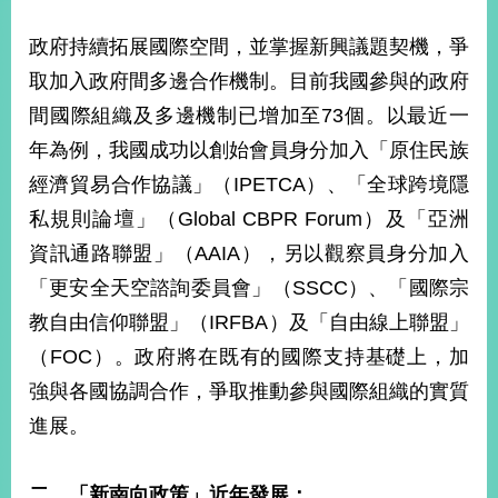
播
政府持續拓展國際空間，並掌握新興議題契機，爭
政
取加入政府間多邊合作機制。目前我國參與的政府
府
資
間國際組織及多邊機制已增加至73個。以最近一
訊
年為例，我國成功以創始會員身分加入「原住民族
公
開
經濟貿易合作協議」（IPETCA）、「全球跨境隱
私規則論壇」（Global CBPR Forum）及「亞洲
為
資訊通路聯盟」（AAIA），另以觀察員身分加入
民
服
「更安全天空諮詢委員會」（SSCC）、「國際宗
務
教自由信仰聯盟」（IRFBA）及「自由線上聯盟」
本
（FOC）。政府將在既有的國際支持基礎上，加
部
強與各國協調合作，爭取推動參與國際組織的實質
相
關
進展。
網
站
二、「新南向政策」近年發展：