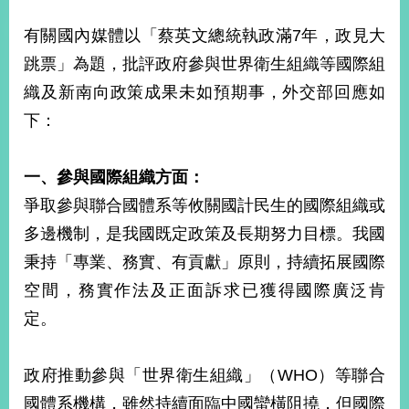
經
濟
有關國內媒體以「蔡英文總統執政滿7年，政見大
日
跳票」為題，批評政府參與世界衛生組織等國際組
不
落
織及新南向政策成果未如預期事，外交部回應如
國
下：
台
海
和
一、參與國際組織方面：
平
爭取參與聯合國體系等攸關國計民生的國際組織或
護
照
多邊機制，是我國既定政策及長期努力目標。我國
秉持「專業、務實、有貢獻」原則，持續拓展國際
回
空間，務實作法及正面訴求已獲得國際廣泛肯
首
網
定。
頁
站
關
於
導
政府推動參與「世界衛生組織」（WHO）等聯合
本
國體系機構，雖然持續面臨中國蠻橫阻撓，但國際
覽