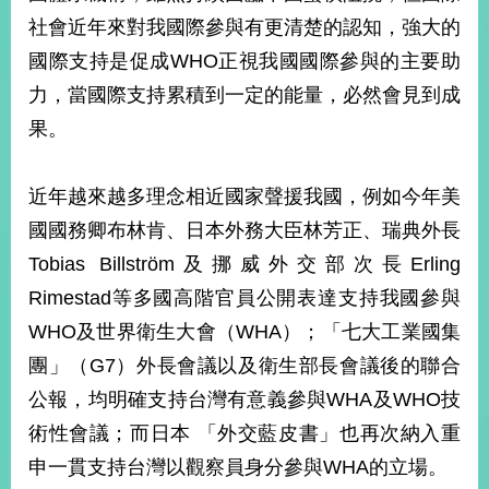
部
社會近年來對我國際參與有更清楚的認知，強大的
新
國際支持是促成WHO正視我國國際參與的主要助
聞
力，當國際支持累積到一定的能量，必然會見到成
中
心
果。
外
交
近年越來越多理念相近國家聲援我國，例如今年美
資
國國務卿布林肯、日本外務大臣林芳正、瑞典外長
訊
Tobias Billström及挪威外交部次長Erling
國
Rimestad等多國高階官員公開表達支持我國參與
家
WHO及世界衛生大會（WHA）；「七大工業國集
與
地
團」（G7）外長會議以及衛生部長會議後的聯合
區
公報，均明確支持台灣有意義參與WHA及WHO技
國
術性會議；而日本 「外交藍皮書」也再次納入重
際
申一貫支持台灣以觀察員身分參與WHA的立場。
傳