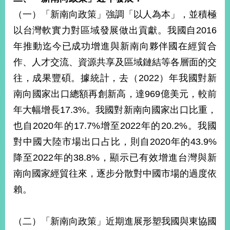
（一）「新南向政策」強調「以人為本」，並積極
以台灣軟實力對區域發展做出貢獻。我國自2016
旅
部
粉
外
長
絲
國
信
專
年推動迄今已成功增進與新南向夥伴國在經貿合
人
箱
頁
急
作、人才交流、資源共享及區域鏈結等各層面的交
難
救
LINE
助
Instagram
X平台
往，成果豐碩。據統計，去（2022）年我國對新
服
(原推特)
務
專
南向國家出口總額再創新高，達969億美元，較前
線
年大幅增長17.3%。我國對新南向國家出口比重，
APP
YouTube
RSS
也自2020年的17.7%增至2022年的20.2%。我國
對中國大陸市場出口占比，則自2020年的43.9%
政
府
降至2022年的38.8%，顯示已有效增進台灣與新
網
南向國家經貿往來，逐步分散對中國市場的過度依
站
資
賴。
料
開
放
（二）「新南向政策」近期進展形塑我國與東協國
宣