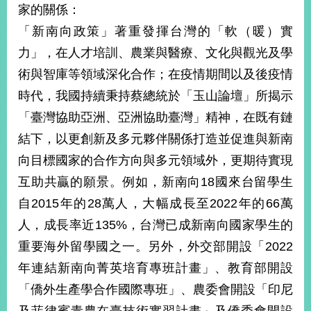
家的關係：
告
「新南向政策」著重發揮台灣的「軟（暖）實
隱
力」，在人才培訓、農業與醫療、文化與觀光及學
私
術與智庫等領域深化合作；在疫情期間以及後疫情
權
保
時代，我國持續秉持蔡總統於「玉山論壇」所揭示
護
「臺灣協助亞洲、亞洲協助臺灣」精神，在既有鏈
及
資
結下，以更創新及多元夥伴關係打造並促進與新南
訊
向目標國家的合作方向與多元領域外，更期待實現
安
全
互助共贏的願景。例如，新南向18國來台留學生
政
自2015年的28萬人，大幅成長至2022年的66萬
策
人，成長率近135%，台灣已成新南向國家學生的
無
重要海外留學國之一。另外，外交部開設「2022
障
礙
年連結新南向菁英培育專班計畫」、教育部開設
網
「僑外生產學合作國際專班」、農委會開設「印尼
站
說