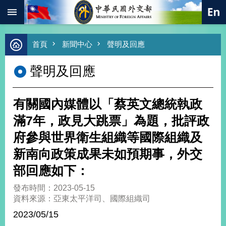
:::
跳到主要內容區塊
進
首頁
新聞中心
聲明及回應
階
搜
聲明及回應
尋
熱
門
有關國內媒體以「蔡英文總統執政
關
鍵
滿7年，政見大跳票」為題，批評政
字
府參與世界衛生組織等國際組織及
總
合
新南向政策成果未如預期事，外交
外
部回應如下：
交
價
發布時間：2023-05-15
值
資料來源：亞東太平洋司、國際組織司
外
2023/05/15
交