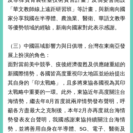
及菲律賓青農在臺技術實習計畫」及僑委會開設
明
「華文教師線上遠距研習班」等計畫，與新南向國
家分享我國在半導體、農漁業、醫衛、華語文教學
聯
絡
等優勢領域的經驗，新南向國家對此表示感謝。
我
們
（三）中國區域影響力與日俱增，台灣在東南亞發
展上扮演的角色：
面對當前美中競爭、疫後經濟復甦及供應鏈重組的
新國際情勢，各國皆高度重視印太地區並紛紛提出
其自身的「印太戰略」，且多將東協各國視為其印
太戰略中重要的一環。此外，東協近年高度關注台
海情勢，繼去年8月首度就兩岸情勢發布聲明，呼
籲各方盡最大之克制後，本年2月亦再度就台海情
勢發表友台聲明，我國感謝東協持續關注台海情
勢，並將善用自身在半導體、5G、電子、醫衛及