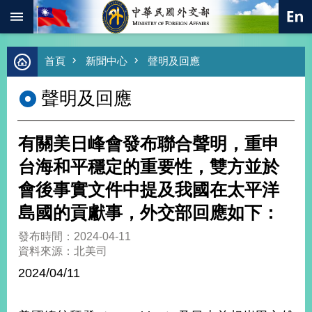
:::
跳到主要內容區塊
進
首頁
新聞中心
聲明及回應
階
搜
聲明及回應
尋
熱
門
有關美日峰會發布聯合聲明，重申
關
鍵
台海和平穩定的重要性，雙方並於
字
會後事實文件中提及我國在太平洋
總
合
島國的貢獻事，外交部回應如下：
外
交
發布時間：2024-04-11
資料來源：北美司
價
值
2024/04/11
外
交