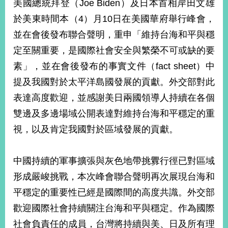
美國總統拜登（Joe Biden）及日本首相岸田文雄
經
濟
於美東時間本（4）月10日在美國華府舉行峰會，
日
並在會後發布聯合聲明，重申「維持台海和平與穩
不
落
定至關重要，是國際社會安全與繁榮不可或缺的要
國
素」，並在會後發布的事實文件（fact sheet）中
台
提及我國對於太平洋島國發展的貢獻。外交部對此
海
和
表達高度歡迎，並感謝美日兩國領導人持續在各個
平
雙邊及多邊場域公開表達對維持台海和平穩定的重
護
照
視，以及肯定我國對於區域發展的貢獻。
回
中國持續的軍事擴張與灰色地帶挑釁行徑已對區域
首
網
形成嚴峻挑戰，本次峰會聯合聲明再次展現台海和
頁
站
平穩定的重要性已經是國際間的高度共識。外交部
關
於
歡迎國際社會持續關注台海和平與穩定。作為國際
導
本
社會負責任的成員，台灣將持續與美、日及所有理
覽