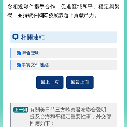
部
念相近夥伴攜手合作，促進區域和平、穩定與繁
新
榮，並持續在國際發展議題上貢獻己力。
聞
中
心
相關連結
外
交
聯合聲明
資
訊
事實文件連結
國
家
回上一頁
回最上面
與
地
區
有關美日菲三方峰會發布聯合聲明，
國
提及台海和平穩定重要性事，外交部
際
回應如下：
傳