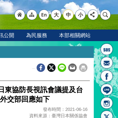
大
中
小
"回
"網
"英
訊公開
為民服務
本部相關網站
_
首頁
站導
文語
6日東協防長視訊會議提及台
外交部回應如下
發布時間：2021-06-16
資料來源：臺灣日本關係協會