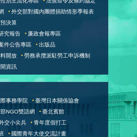
性別主流化專區
法規命令及條約協定
網
外交部對國內團體捐助情形季報表
部預決算
研究報告
廉政會報專區
案件公告專區
出版品
資料開放
勞務承攬派駐勞工申訴機制
公開資訊
國際事務學院
臺灣日本關係協會
部NGO雙語網
臺北賓館
外交小尖兵
青年度假打工
班
國際青年大使交流計畫