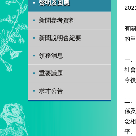
聲明及回應
202
新聞參考資料
有關
新聞說明會紀要
的重
領務消息
一、
社
重要議題
今後
求才公告
二
係
念
平、