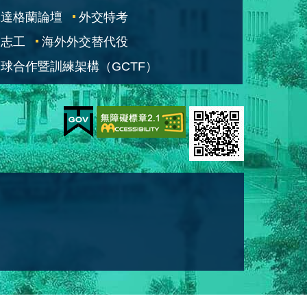
凱達格蘭論壇
外交特考
交志工
海外外交替代役
球合作暨訓練架構（GCTF）