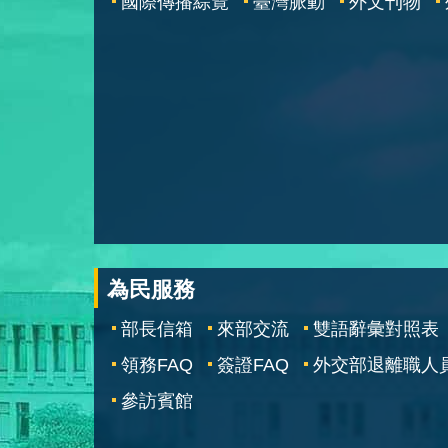
國際傳播綜覽
臺灣脈動
外文刊物
為民服務
部長信箱
來部交流
雙語辭彙對照表
領務FAQ
簽證FAQ
外交部退離職人
參訪賓館