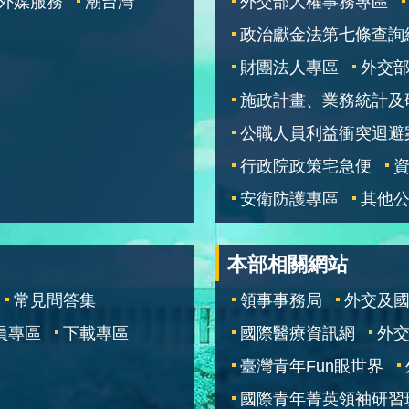
外媒服務
潮台灣
外交部人權事務專區
政治獻金法第七條查詢
財團法人專區
外交
施政計畫、業務統計及
公職人員利益衝突迴避
行政院政策宅急便
安衛防護專區
其他
本部相關網站
常見問答集
領事事務局
外交及
員專區
下載專區
國際醫療資訊網
外交
臺灣青年Fun眼世界
國際青年菁英領袖研習