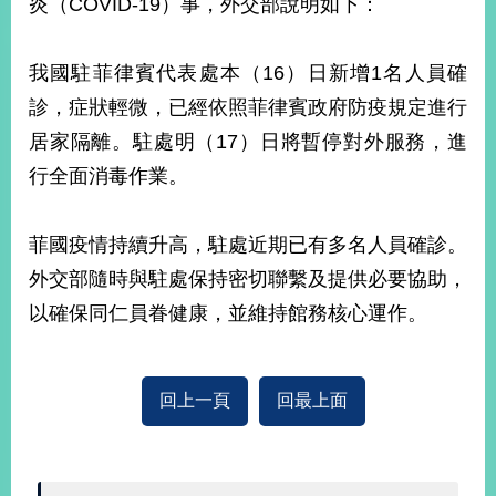
炎（COVID-19）事，外交部說明如下：
經
濟
日
我國駐菲律賓代表處本（16）日新增1名人員確
不
落
診，症狀輕微，已經依照菲律賓政府防疫規定進行
國
居家隔離。駐處明（17）日將暫停對外服務，進
台
行全面消毒作業。
海
和
平
菲國疫情持續升高，駐處近期已有多名人員確診。
護
照
外交部隨時與駐處保持密切聯繫及提供必要協助，
以確保同仁員眷健康，並維持館務核心運作。
回
首
網
回上一頁
回最上面
頁
站
關
於
導
本
覽