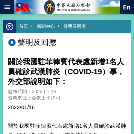
:::
跳到主要內容區塊
進
首頁
新聞中心
聲明及回應
階
搜
聲明及回應
尋
熱
門
關於我國駐菲律賓代表處新增1名人
關
鍵
員確診武漢肺炎（COVID-19）事，
字
外交部說明如下：
總
合
發布時間：2022-01-16
外
資料來源：亞東太平洋司
交
2022/01/16
價
值
外
關於我國駐菲律賓代表處新增1名人員確診武漢肺
交