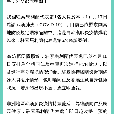
事，外交部說明如下：
經
濟
日
我國駐索馬利蘭代表處1名人員於本（1）月17日
不
落
確診武漢肺炎（COVID-19），目前已依照索國當
國
地防疫規定居家隔離中。這是自武漢肺炎疫情爆發
台
以來，駐索馬利蘭代表處第5名確診案例。
海
和
平
為防範疫情擴散，駐索馬利蘭代表處已於本月18
護
照
日安排為全體同仁及眷屬再次進行PCR檢測，以
及進行辦公環境清潔消毒。駐處除持續關懷近期確
回
診人員復原情形，也叮囑同仁及眷屬注意自身健康
首
網
狀況，若身體出現不適，應立即通報。
頁
站
關
非洲地區武漢肺炎疫情持續蔓延，為維護同仁及民
於
導
本
眾健康，駐索馬利蘭代表處自即日起改採「預約
覽