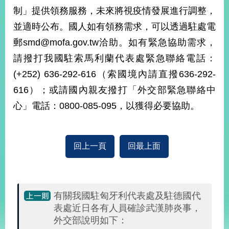
部
制」提供領務服務，未來將視疫情發展進行調整，
新
並適時公布。國人如有領務需求，可以透過駐處電
聞
郵smd@mofa.gov.tw洽助。如有緊急協助需求，
中
心
請撥打我國駐索馬利蘭代表處緊急聯絡電話：
(+252) 636-292-616（索國境內請直撥636-292-
外
616）；或請國內親友撥打「外交部緊急聯絡中
交
資
心」電話：0800-085-095，以獲得必要協助。
訊
國
回上一頁
回最上面
家
與
地
區
有關我國駐匈牙利代表處及駐德國代
國
表處近日各有人員確診武漢肺炎事，
際
外交部說明如下：
傳