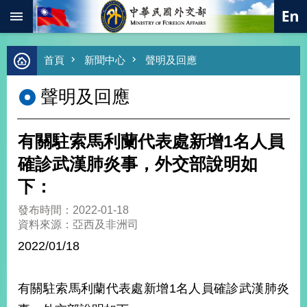
:::
跳到主要內容區塊
進
首頁
新聞中心
聲明及回應
階
搜
聲明及回應
尋
熱
門
有關駐索馬利蘭代表處新增1名人員
關
鍵
確診武漢肺炎事，外交部說明如
字
下：
總
合
發布時間：2022-01-18
外
資料來源：亞西及非洲司
交
2022/01/18
價
值
外
有關駐索馬利蘭代表處新增1名人員確診武漢肺炎
交