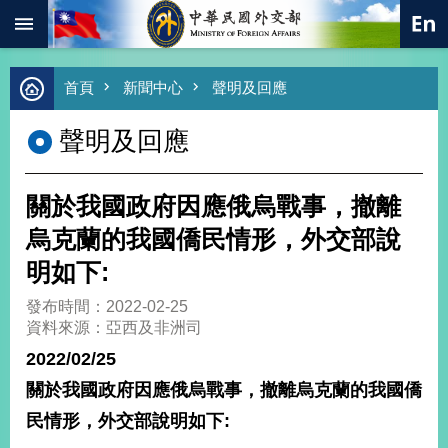
:::
跳到主要內容區塊
進
首頁
新聞中心
聲明及回應
階
搜
聲明及回應
尋
熱
門
關於我國政府因應俄烏戰事，撤離
關
鍵
烏克蘭的我國僑民情形，外交部說
字
明如下:
總
合
發布時間：2022-02-25
外
資料來源：亞西及非洲司
交
2022/02/25
價
關於我國政府因應俄烏戰事，撤離烏克蘭的我國僑
值
外
民情形，外交部說明如下:
交