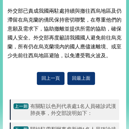
播
外交部已責成我國兩駐處持續與撤往西烏地區及仍
政
滯留在烏克蘭的僑民保持密切聯繫，在尊重他們的
府
資
意願及需求下，協助撤離並提供所需的協助，確保
訊
國人安全。外交部再度籲請我國國人避免前往烏克
公
蘭，所有仍在烏克蘭境內的國人應儘速離境、或至
開
少先前往西烏地區避險，以免遭受戰火波及。
為
民
服
務
回上一頁
回最上面
本
部
相
有關駐以色列代表處1名人員確診武漢
關
肺炎事，外交部說明如下：
網
站