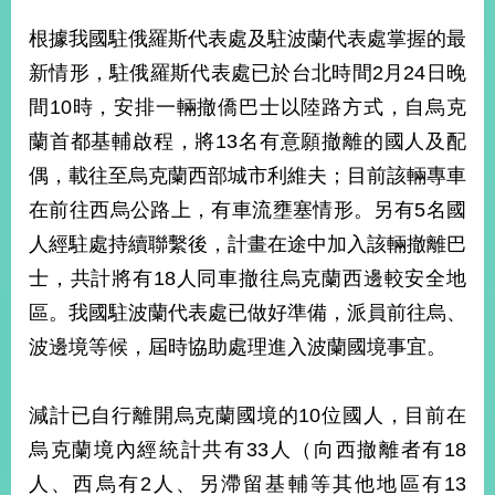
經
濟
根據我國駐俄羅斯代表處及駐波蘭代表處掌握的最
日
新情形，駐俄羅斯代表處已於台北時間2月24日晚
不
落
間10時，安排一輛撤僑巴士以陸路方式，自烏克
國
蘭首都基輔啟程，將13名有意願撤離的國人及配
台
偶，載往至烏克蘭西部城市利維夫；目前該輛專車
海
和
在前往西烏公路上，有車流壅塞情形。另有5名國
平
人經駐處持續聯繫後，計畫在途中加入該輛撤離巴
護
照
士，共計將有18人同車撤往烏克蘭西邊較安全地
區。我國駐波蘭代表處已做好準備，派員前往烏、
回
波邊境等候，屆時協助處理進入波蘭國境事宜。
首
網
頁
站
減計已自行離開烏克蘭國境的10位國人，目前在
關
烏克蘭境內經統計共有33人（向西撤離者有18
於
導
本
人、西烏有2人、另滯留基輔等其他地區有13
覽