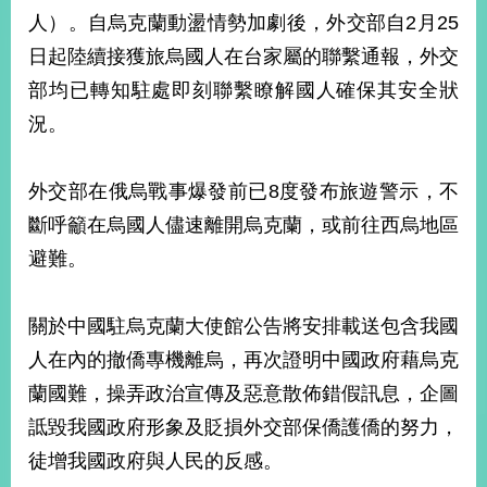
部
人）。自烏克蘭動盪情勢加劇後，外交部自2月25
新
日起陸續接獲旅烏國人在台家屬的聯繫通報，外交
聞
部均已轉知駐處即刻聯繫瞭解國人確保其安全狀
中
心
況。
外
外交部在俄烏戰事爆發前已8度發布旅遊警示，不
交
資
斷呼籲在烏國人儘速離開烏克蘭，或前往西烏地區
訊
避難。
國
家
關於中國駐烏克蘭大使館公告將安排載送包含我國
與
地
人在內的撤僑專機離烏，再次證明中國政府藉烏克
區
蘭國難，操弄政治宣傳及惡意散佈錯假訊息，企圖
詆毀我國政府形象及貶損外交部保僑護僑的努力，
國
際
徒增我國政府與人民的反感。
傳