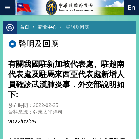
:::
跳到主要內容區塊
進
首頁
新聞中心
聲明及回應
階
搜
聲明及回應
尋
熱
門
有關我國駐新加坡代表處、駐越南
關
鍵
代表處及駐馬來西亞代表處新增人
字
員確診武漢肺炎事，外交部說明如
總
合
下:
外
交
發布時間：2022-02-25
資料來源：亞東太平洋司
價
值
2022/02/25
外
交