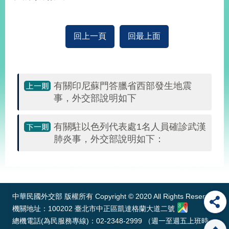
部
新
聞
回上一頁
回最上面
中
心
外
有關印尼蘇門答臘省西部發生地震
交
事，外交部說明如下
資
訊
有關駐以色列代表處1名人員確診武漢
國
肺炎事，外交部說明如下：
家
與
:::
地
區
中華民國外交部 版權所有 Copyright © 2020 All Rights Reserved
國
機關地址：100202 臺北市中正區凱達格蘭大道二號
際
總機電話(為民服務專線)：02-2348-2999 （週一至週五上班時
傳