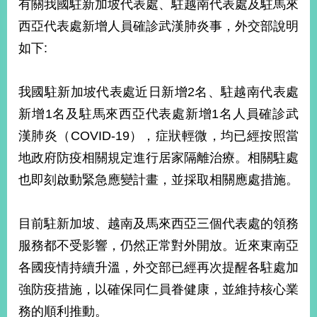
有關我國駐新加坡代表處、駐越南代表處及駐馬來
經
濟
西亞代表處新增人員確診武漢肺炎事，外交部說明
日
如下:
不
落
國
我國駐新加坡代表處近日新增2名、駐越南代表處
台
新增1名及駐馬來西亞代表處新增1名人員確診武
海
和
漢肺炎（COVID-19），症狀輕微，均已經按照當
平
地政府防疫相關規定進行居家隔離治療。相關駐處
護
照
也即刻啟動緊急應變計畫，並採取相關應處措施。
回
目前駐新加坡、越南及馬來西亞三個代表處的領務
首
網
服務都不受影響，仍然正常對外開放。近來東南亞
頁
站
各國疫情持續升溫，外交部已經再次提醒各駐處加
關
於
強防疫措施，以確保同仁員眷健康，並維持核心業
導
本
務的順利推動。
覽