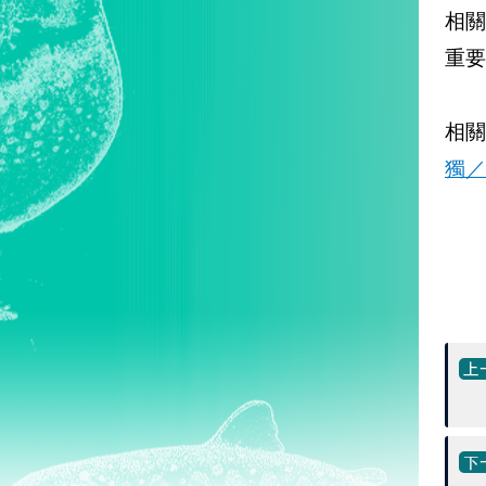
相
重要
相關
獨／