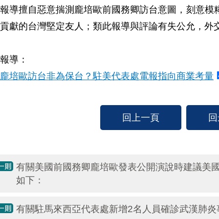
關報導擅自惡意揣測龐培歐前國務卿訪台意圖，刻意模
貢獻的台灣堅定友人；類此報導與評論有失公允，外
報導：
龐培歐訪台非為保台？駐美代表處電報指向商業考量
回上一頁
回
有關美國前國務卿龐培歐發表公開演說時建議美
如下：
有關駐馬來西亞代表處新增2名人員確診武漢肺炎