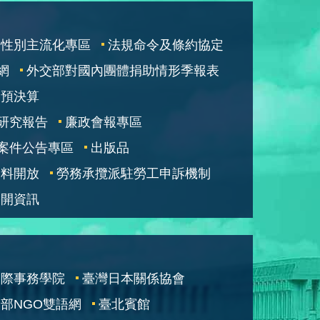
性別主流化專區
法規命令及條約協定
網
外交部對國內團體捐助情形季報表
部預決算
研究報告
廉政會報專區
案件公告專區
出版品
資料開放
勞務承攬派駐勞工申訴機制
公開資訊
國際事務學院
臺灣日本關係協會
部NGO雙語網
臺北賓館