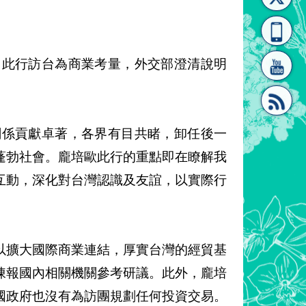
[連
覽
系"
eo）此行訪台為商業考量，外交部澄清說明
台美關係貢獻卓著，各界有目共睹，卸任後一
結]"
[連
蓬勃社會。龐培歐此行的重點即在瞭解我
互動，深化對台灣認識及友誼，以實際行
以擴大國際商業連結，厚實台灣的經貿基
結]"
陳報國內相關機關參考研議。此外，龐培
國政府也沒有為訪團規劃任何投資交易。