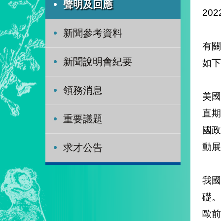
聲明及回應
202
新聞參考資料
有關
新聞說明會紀要
如下
領務消息
美國
直
重要議題
國
動展
求才公告
我
礎
歐