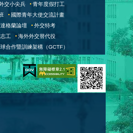
外交小尖兵
青年度假打工
班
國際青年大使交流計畫
凱達格蘭論壇
外交特考
交志工
海外外交替代役
球合作暨訓練架構（GCTF）