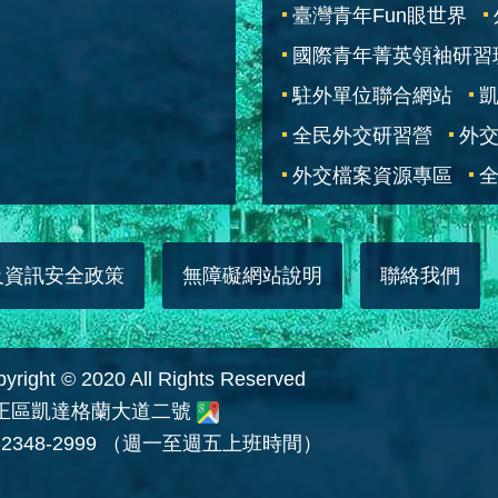
臺灣青年Fun眼世界
國際青年菁英領袖研習
駐外單位聯合網站
全民外交研習營
外
外交檔案資源專區
全
及資訊安全政策
無障礙網站說明
聯絡我們
 © 2020 All Rights Reserved
中正區凱達格蘭大道二號
2348-2999 （週一至週五上班時間）