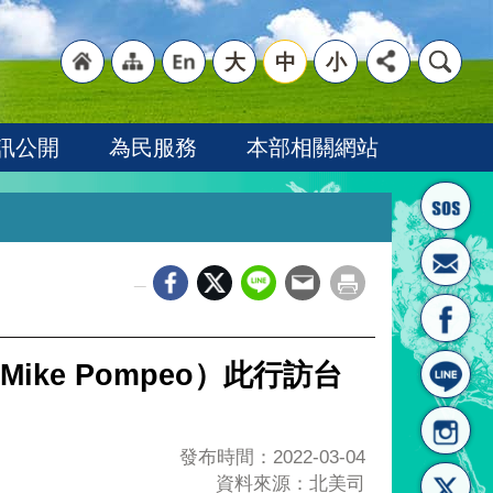
大
中
小
"回
"網
"英
訊公開
為民服務
本部相關網站
_
首頁
站導
文語
ke Pompeo）此行訪台
發布時間：2022-03-04
資料來源：北美司