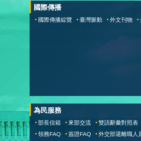
國際傳播
國際傳播綜覽
臺灣脈動
外文刊物
為民服務
部長信箱
來部交流
雙語辭彙對照表
領務FAQ
簽證FAQ
外交部退離職人