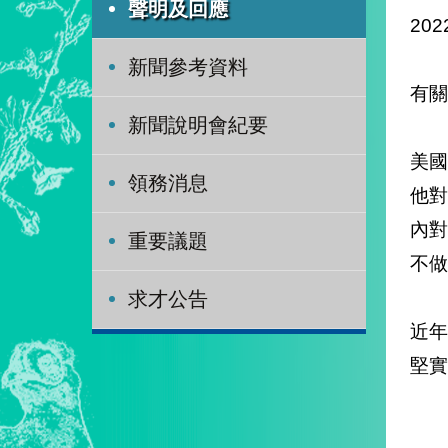
聲明及回應
202
新聞參考資料
有關
新聞說明會紀要
美國
領務消息
他
內
重要議題
不做
求才公告
近
堅實