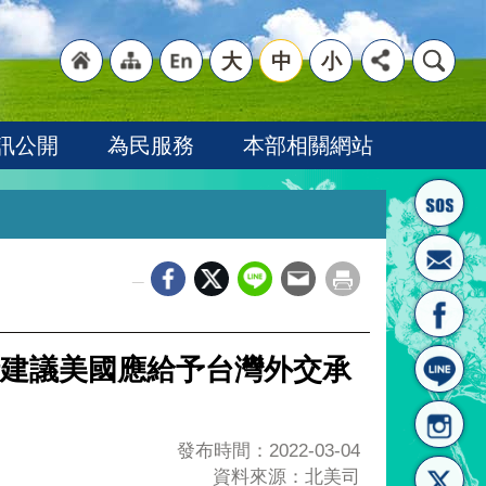
大
中
小
"回
"網
"英
訊公開
為民服務
本部相關網站
_
首頁
站導
文語
建議美國應給予台灣外交承
發布時間：2022-03-04
資料來源：北美司