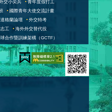
外交小尖兵
青年度假打工
班
國際青年大使交流計畫
凱達格蘭論壇
外交特考
交志工
海外外交替代役
球合作暨訓練架構（GCTF）