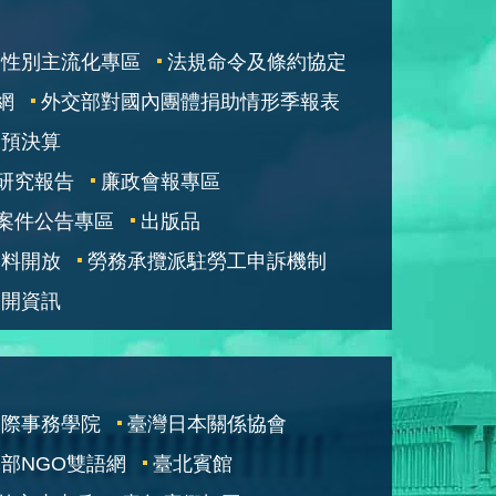
性別主流化專區
法規命令及條約協定
網
外交部對國內團體捐助情形季報表
部預決算
研究報告
廉政會報專區
案件公告專區
出版品
資料開放
勞務承攬派駐勞工申訴機制
公開資訊
國際事務學院
臺灣日本關係協會
部NGO雙語網
臺北賓館