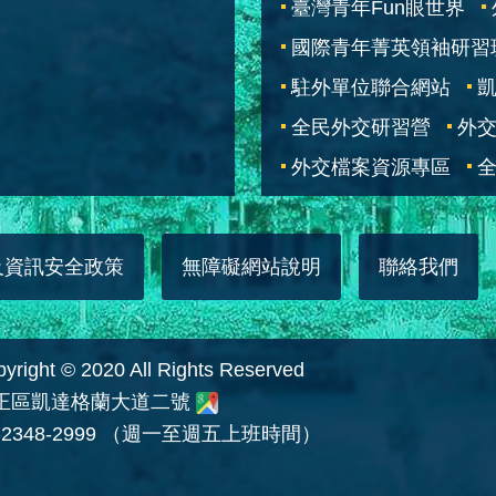
臺灣青年Fun眼世界
國際青年菁英領袖研習
駐外單位聯合網站
全民外交研習營
外
外交檔案資源專區
全
及資訊安全政策
無障礙網站說明
聯絡我們
 © 2020 All Rights Reserved
中正區凱達格蘭大道二號
2348-2999 （週一至週五上班時間）