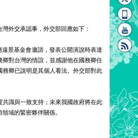
[連
覽
系"
台灣外交承認事，外交部回應如下：
月4日應遠景基金會邀請，發表公開演說時表達
務卿對台灣的情誼，並感謝他在國務卿任
結]"
[連
國務卿已說明是其個人看法。外交部對此
度共識與一致支持；未來我國政府將在此
項領域的緊密夥伴關係。
結]"