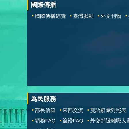
國際傳播
國際傳播綜覽
臺灣脈動
外文刊物
為民服務
部長信箱
來部交流
雙語辭彙對照表
領務FAQ
簽證FAQ
外交部退離職人