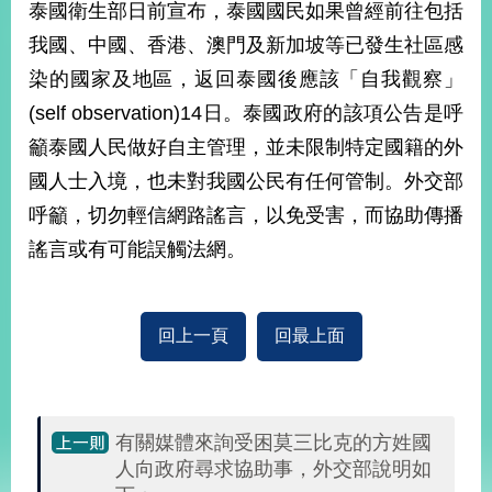
泰國衛生部日前宣布，泰國國民如果曾經前往包括
經
濟
我國、中國、香港、澳門及新加坡等已發生社區感
日
不
染的國家及地區，返回泰國後應該「自我觀察」
落
(self observation)14日。泰國政府的該項公告是呼
國
籲泰國人民做好自主管理，並未限制特定國籍的外
台
海
國人士入境，也未對我國公民有任何管制。外交部
和
呼籲，切勿輕信網路謠言，以免受害，而協助傳播
平
謠言或有可能誤觸法網。
護
照
回
回上一頁
回最上面
首
網
頁
站
關
有關媒體來詢受困莫三比克的方姓國
於
導
人向政府尋求協助事，外交部說明如
本
覽