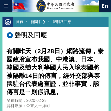
:::
跳到主要內容區塊
進
首頁
新聞中心
聲明及回應
階
搜
聲明及回應
尋
熱
門
有關昨天（2月28日）網路流傳，泰
關
鍵
國政府宣布我國、中港澳、日本、
字
韓國及義大利等國人民入境泰國將
總
合
被隔離14日的傳言，經外交部與泰
外
國駐台代表處查證，並非事實，該
交
傳言是ㄧ則假訊息。
價
值
發布時間：2020-02-29
外
資料來源：亞東太平洋司
交