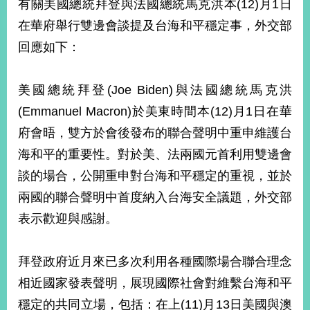
有關美國總統拜登與法國總統馬克洪本(12)月1日
經
濟
在華府舉行雙邊會談提及台海和平穩定事，外交部
日
回應如下：
不
落
國
美國總統拜登(Joe Biden)與法國總統馬克洪
台
(Emmanuel Macron)於美東時間本(12)月1日在華
海
和
府會晤，雙方於會後發布的聯合聲明中重申維護台
平
海和平的重要性。對於美、法兩國元首利用雙邊會
護
照
談的場合，公開重申對台海和平穩定的重視，並於
兩國的聯合聲明中首度納入台海安全議題，外交部
回
表示歡迎與感謝。
首
網
頁
站
拜登政府近月來已多次利用各種國際場合聯合理念
關
於
相近國家發表聲明，展現國際社會對維繫台海和平
導
本
穩定的共同立場，包括：在上(11)月13日美國與澳
覽