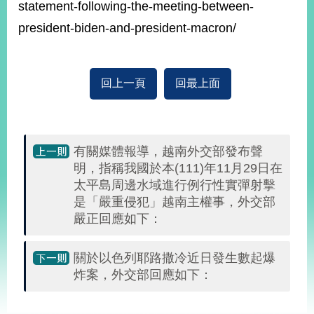
statement-following-the-meeting-between-
播
president-biden-and-president-macron/
政
府
資
回上一頁
回最上面
訊
公
開
為
有關媒體報導，越南外交部發布聲
民
明，指稱我國於本(111)年11月29日在
服
太平島周邊水域進行例行性實彈射擊
務
是「嚴重侵犯」越南主權事，外交部
嚴正回應如下：
本
部
相
關於以色列耶路撒冷近日發生數起爆
關
炸案，外交部回應如下：
網
站
:::