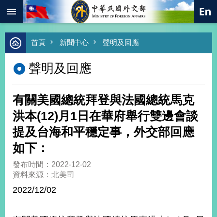
:::
跳到主要內容區塊
進
首頁
新聞中心
聲明及回應
階
搜
聲明及回應
尋
熱
門
有關美國總統拜登與法國總統馬克
關
鍵
洪本(12)月1日在華府舉行雙邊會談
字
提及台海和平穩定事，外交部回應
總
合
如下：
外
交
發布時間：2022-12-02
資料來源：北美司
價
值
2022/12/02
外
交