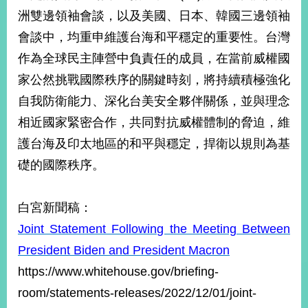
部
洲雙邊領袖會談，以及美國、日本、韓國三邊領袖
新
會談中，均重申維護台海和平穩定的重要性。台灣
聞
作為全球民主陣營中負責任的成員，在當前威權國
中
心
家公然挑戰國際秩序的關鍵時刻，將持續積極強化
自我防衛能力、深化台美安全夥伴關係，並與理念
外
相近國家緊密合作，共同對抗威權體制的脅迫，維
交
資
護台海及印太地區的和平與穩定，捍衛以規則為基
訊
礎的國際秩序。
國
家
白宮新聞稿：
與
地
Joint Statement Following the Meeting Between
區
President Biden and President Macron
https://www.whitehouse.gov/briefing-
國
際
room/statements-releases/2022/12/01/joint-
傳