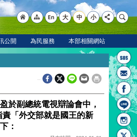
大
中
小
"回
"網
"英
訊公開
為民服務
本部相關網站
_
首頁
站導
文語
盈於副總統電視辯論會中，
指責「外交部就是國王的新
下：