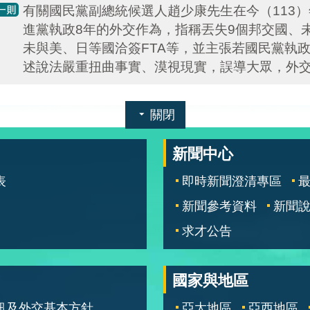
有關國民黨副總統候選人趙少康先生在今（113）
進黨執政8年的外交作為，指稱丟失9個邦交國、未
未與美、日等國洽簽FTA等，並主張若國民黨執
述說法嚴重扭曲事實、漠視現實，誤導大眾，外
關閉
新聞中心
表
即時新聞澄清專區
新聞參考資料
新聞
求才公告
國家與地區
訊及外交基本方針
亞太地區
亞西地區