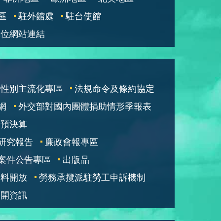
區
駐外館處
駐台使館
單位網站連結
性別主流化專區
法規命令及條約協定
網
外交部對國內團體捐助情形季報表
部預決算
研究報告
廉政會報專區
案件公告專區
出版品
資料開放
勞務承攬派駐勞工申訴機制
公開資訊