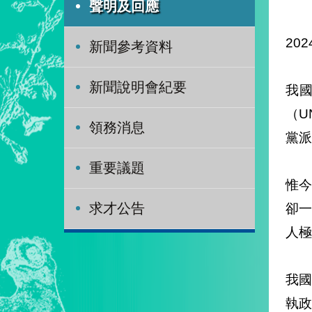
聲明及回應
202
新聞參考資料
新聞說明會紀要
我
（U
領務消息
黨派
重要議題
惟今
卻
求才公告
人極
我國
執