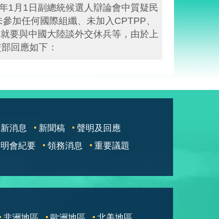
年1月1日副總統候選人辯論會中質疑民
參加任何國際組纖、未加入CPTPP、
政就要與中國大陸談外交休兵等，由於上
交部回應如下：
最新消息
新聞稿
聲明及回應
說明會紀要
領務消息
重要議題
非洲地區
歐洲地區
北美地區