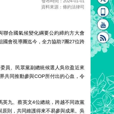
發布時間：2024-01-01
資料來源：條約法律司
[連
覽
系"
與聯合國氣候變化綱要公約締約方大會
籌組國會視導團迄今，全力協助7團27位跨
結]"
[連
的立法委員、民眾黨副總統候選人吳欣盈近來
界共同推動參與COP所付出的心血，令
結]"
、馬英九、蔡英文4位總統，跨越不同政黨
與原則，共同維護得來不易參與成果。吳