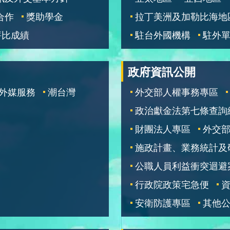
合作
獎助學金
拉丁美洲及加勒比海地
評比成績
駐台外國機構
駐外
政府資訊公開
外媒服務
潮台灣
外交部人權事務專區
政治獻金法第七條查詢
財團法人專區
外交
施政計畫、業務統計及
公職人員利益衝突迴避
行政院政策宅急便
安衛防護專區
其他