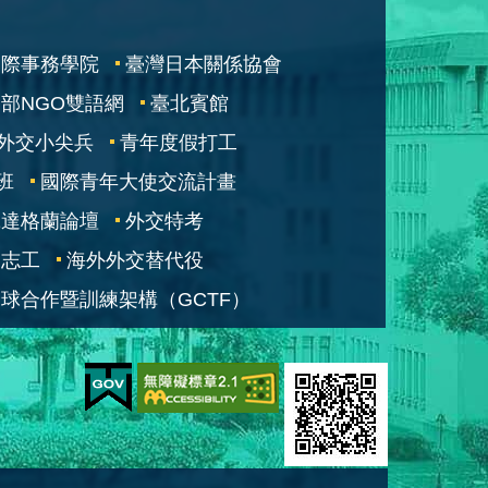
國際事務學院
臺灣日本關係協會
部NGO雙語網
臺北賓館
外交小尖兵
青年度假打工
班
國際青年大使交流計畫
凱達格蘭論壇
外交特考
交志工
海外外交替代役
球合作暨訓練架構（GCTF）