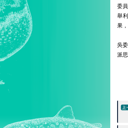
委
舉利
果，
吳
派思