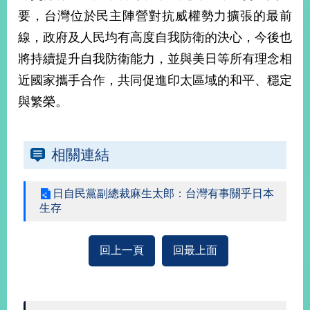
部
要，台灣位於民主陣營對抗威權勢力擴張的最前
新
線，政府及人民均有高度自我防衛的決心，今後也
聞
將持續提升自我防衛能力，並與美日等所有理念相
中
心
近國家攜手合作，共同促進印太區域的和平、穩定
與繁榮。
外
交
資
訊
相關連結
國
日自民黨副總裁麻生太郎：台灣有事關乎日本
家
生存
與
地
區
回上一頁
回最上面
國
際
傳