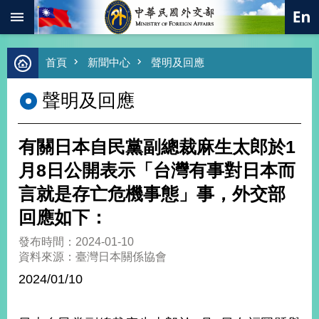
:::
跳到主要內容區塊
進
首頁
新聞中心
聲明及回應
階
搜
聲明及回應
尋
熱
門
有關日本自民黨副總裁麻生太郎於1
關
鍵
月8日公開表示「台灣有事對日本而
字
言就是存亡危機事態」事，外交部
總
合
回應如下：
外
交
發布時間：2024-01-10
資料來源：臺灣日本關係協會
價
值
2024/01/10
外
交