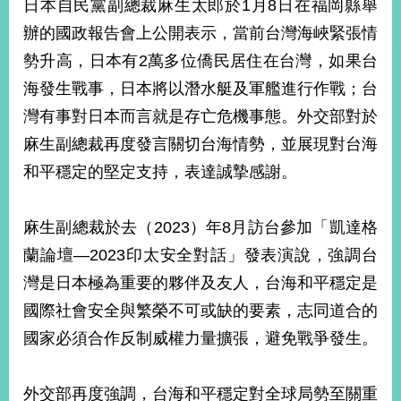
日本自民黨副總裁麻生太郎於1月8日在福岡縣舉
經
濟
辦的國政報告會上公開表示，當前台灣海峽緊張情
日
勢升高，日本有2萬多位僑民居住在台灣，如果台
不
落
海發生戰事，日本將以潛水艇及軍艦進行作戰；台
國
灣有事對日本而言就是存亡危機事態。外交部對於
台
麻生副總裁再度發言關切台海情勢，並展現對台海
海
和
和平穩定的堅定支持，表達誠摯感謝。
平
護
照
麻生副總裁於去（2023）年8月訪台參加「凱達格
蘭論壇—2023印太安全對話」發表演說，強調台
回
灣是日本極為重要的夥伴及友人，台海和平穩定是
首
網
國際社會安全與繁榮不可或缺的要素，志同道合的
頁
站
國家必須合作反制威權力量擴張，避免戰爭發生。
關
於
導
本
外交部再度強調，台海和平穩定對全球局勢至關重
覽