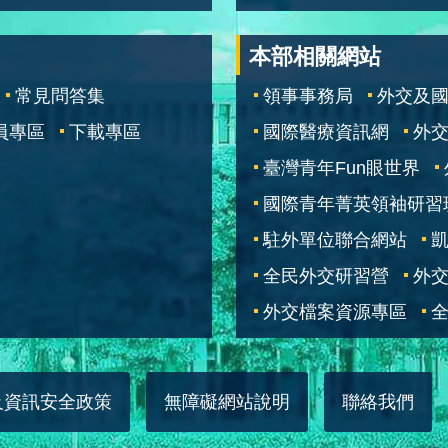
本部相關網站
常見問答集
領事事務局
外交及
員專區
下載專區
國際醫療資訊網
外交
臺灣青年Fun眼世界
國際青年菁英領袖研習
駐外單位聯合網站
全民外交研習營
外
外交檔案資源專區
全
及資訊安全政策
無障礙網站說明
聯絡我們