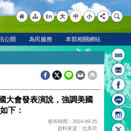
大
中
小
"回
"網
"英
訊公開
為民服務
本部相關網站
_
首頁
站導
文語
合國大會發表演說，強調美國
如下：
發布時間：2024-09-25
資料來源：北美司