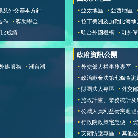
訊及外交基本方針
亞太地區
亞西地區
合作
獎助學金
拉丁美洲及加勒比海地
評比成績
駐台外國機構
駐外
政府資訊公開
外媒服務
潮台灣
外交部人權事務專區
政治獻金法第七條查詢
財團法人專區
外交
施政計畫、業務統計及
公職人員利益衝突迴避
行政院政策宅急便
安衛防護專區
其他