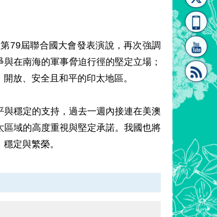
[連
覽
系"
日在第79屆聯合國大會發表演說，再次強調
爭與在南海的軍事脅迫行徑的堅定立場；
、開放、安全且和平的印太地區。
結]"
[連
平與穩定的支持，過去一週內接連在美澳
太區域的高度重視與堅定承諾。我國也將
、穩定與繁榮。
結]"