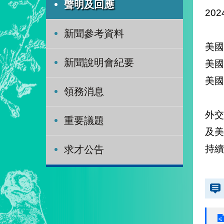
聲明及回應
202
新聞參考資料
美國
新聞說明會紀要
美
美
領務消息
外
重要議題
及
持
求才公告