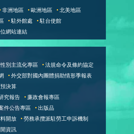
非洲地區
歐洲地區
北美地區
區
駐外館處
駐台使館
單位網站連結
性別主流化專區
法規命令及條約協定
網
外交部對國內團體捐助情形季報表
部預決算
研究報告
廉政會報專區
案件公告專區
出版品
資料開放
勞務承攬派駐勞工申訴機制
公開資訊