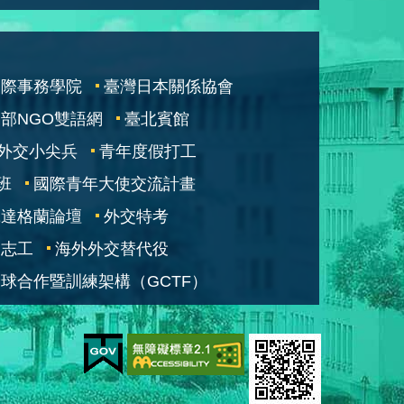
國際事務學院
臺灣日本關係協會
部NGO雙語網
臺北賓館
外交小尖兵
青年度假打工
班
國際青年大使交流計畫
凱達格蘭論壇
外交特考
交志工
海外外交替代役
球合作暨訓練架構（GCTF）