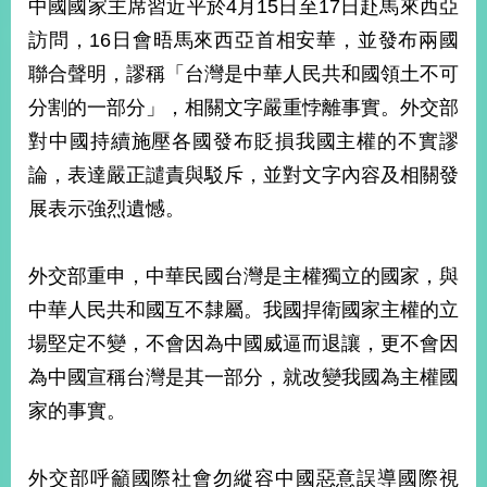
中國國家主席習近平於4月15日至17日赴馬來西亞
經
濟
訪問，16日會晤馬來西亞首相安華，並發布兩國
日
聯合聲明，謬稱「台灣是中華人民共和國領土不可
不
落
分割的一部分」，相關文字嚴重悖離事實。外交部
國
對中國持續施壓各國發布貶損我國主權的不實謬
台
論，表達嚴正譴責與駁斥，並對文字內容及相關發
海
和
展表示強烈遺憾。
平
護
照
外交部重申，中華民國台灣是主權獨立的國家，與
中華人民共和國互不隸屬。我國捍衛國家主權的立
回
場堅定不變，不會因為中國威逼而退讓，更不會因
首
網
為中國宣稱台灣是其一部分，就改變我國為主權國
頁
站
家的事實。
關
於
導
本
外交部呼籲國際社會勿縱容中國惡意誤導國際視
覽