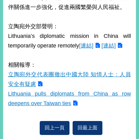
部
伴關係進一步強化，促進兩國繁榮與人民福祉。
新
聞
立陶宛外交部聲明：
中
心
Lithuania’s diplomatic mission in China will
temporarily operate remotely
[連結]
[連結]
外
交
資
相關報導：
訊
立陶宛外交代表團撤出中國大陸 知情人士：人員
國
安全有疑慮
家
Lithuania pulls diplomats from China as row
與
地
deepens over Taiwan ties
區
國
回上一頁
回最上面
際
傳