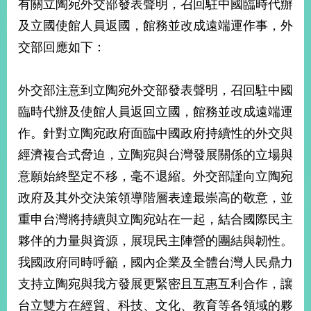
有關立陶宛外交部發表聲明，召回駐中國臨時代辦
經
濟
及立國使館人員返國，館務並改成遠端運作事，外
日
交部回應如下：
不
落
國
外交部注意到立陶宛外交部發表聲明，召回駐中國
台
臨時代辦及使館人員返回立國，館務並改成遠端運
海
和
作。針對立陶宛政府面臨中國政府持續性的外交與
平
經濟複合式脅迫，立陶宛與台灣發展關係的立場與
護
照
意願始終堅定不移，毫不退縮。外交部謹向立陶宛
政府及其外交決策領導階層表達最崇高的敬意，並
回
重申台灣將持續與立陶宛站在一起，結合國際民主
首
網
夥伴的力量與資源，展現民主陣營的團結與韌性。
頁
站
我國政府同時呼籲，國內企業及全體台灣人民鼎力
關
於
支持立陶宛與我方發展更緊密且互惠互利合作，讓
導
本
台立雙方在經貿、科技、文化、教育等各領域的夥
覽