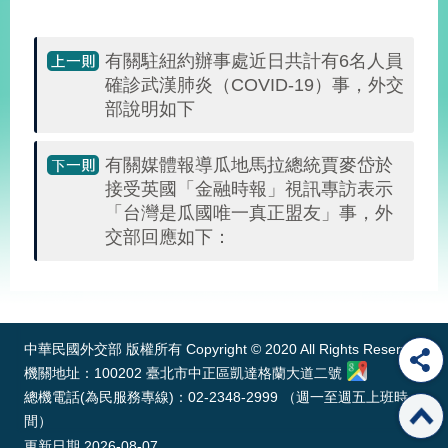
播
政
有關駐紐約辦事處近日共計有6名人員
府
確診武漢肺炎（COVID-19）事，外交
資
部說明如下
訊
公
開
有關媒體報導瓜地馬拉總統賈麥岱於
接受英國「金融時報」視訊專訪表示
為
「台灣是瓜國唯一真正盟友」事，外
民
交部回應如下：
服
務
:::
本
部
中華民國外交部 版權所有 Copyright © 2020 All Rights Reserved
相
機關地址：100202 臺北市中正區凱達格蘭大道二號
關
總機電話(為民服務專線)：02-2348-2999 （週一至週五上班時
網
站
間）
更新日期
2026-08-07