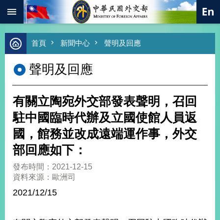
:::
跳到主要內容區塊
進
首頁
新聞中心
聲明及回應
階
搜
聲明及回應
尋
熱
門
有關立陶宛外交部發表聲明，召回
關
鍵
駐中國臨時代辦及立國使館人員返
字
國，館務並改成遠端運作事，外交
總
合
部回應如下：
外
交
發布時間：2021-12-15
資料來源：歐洲司
價
值
2021/12/15
外
交