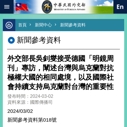
:::
跳到主要內容區塊
進
首頁
新聞中心
新聞參考資料
階
搜
新聞參考資料
尋
熱
門
外交部長吳釗燮接受德國「明鏡周
關
鍵
刊」專訪，闡述台灣與烏克蘭對抗
字
極權大國的相同處境，以及國際社
總
合
會持續支持烏克蘭對台灣的重要性
外
交
發布時間：2024-03-02
資料來源：國際傳播司
價
值
2024/03/02
外
新聞參考資料第018號
交