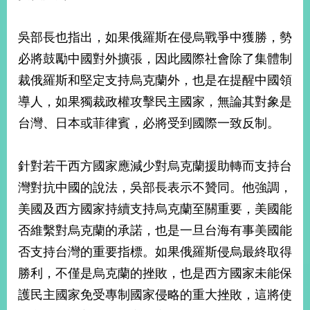
部
新
吳部長也指出，如果俄羅斯在侵烏戰爭中獲勝，勢
聞
必將鼓勵中國對外擴張，因此國際社會除了集體制
中
心
裁俄羅斯和堅定支持烏克蘭外，也是在提醒中國領
導人，如果獨裁政權攻擊民主國家，無論其對象是
外
台灣、日本或菲律賓，必將受到國際一致反制。
交
資
訊
針對若干西方國家應減少對烏克蘭援助轉而支持台
國
灣對抗中國的說法，吳部長表示不贊同。他強調，
家
美國及西方國家持續支持烏克蘭至關重要，美國能
與
地
否維繫對烏克蘭的承諾，也是一旦台海有事美國能
區
否支持台灣的重要指標。如果俄羅斯侵烏最終取得
勝利，不僅是烏克蘭的挫敗，也是西方國家未能保
國
際
護民主國家免受專制國家侵略的重大挫敗，這將使
傳