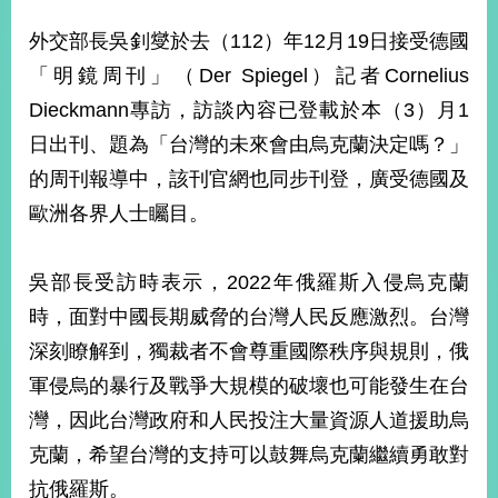
經
濟
外交部長吳釗燮於去（112）年12月19日接受德國
日
「明鏡周刊」（Der Spiegel）記者Cornelius
不
落
Dieckmann專訪，訪談內容已登載於本（3）月1
國
日出刊、題為「台灣的未來會由烏克蘭決定嗎？」
台
的周刊報導中，該刊官網也同步刊登，廣受德國及
海
和
歐洲各界人士矚目。
平
護
照
吳部長受訪時表示，2022年俄羅斯入侵烏克蘭
時，面對中國長期威脅的台灣人民反應激烈。台灣
回
深刻瞭解到，獨裁者不會尊重國際秩序與規則，俄
首
網
軍侵烏的暴行及戰爭大規模的破壞也可能發生在台
頁
站
灣，因此台灣政府和人民投注大量資源人道援助烏
關
於
克蘭，希望台灣的支持可以鼓舞烏克蘭繼續勇敢對
導
本
抗俄羅斯。
覽