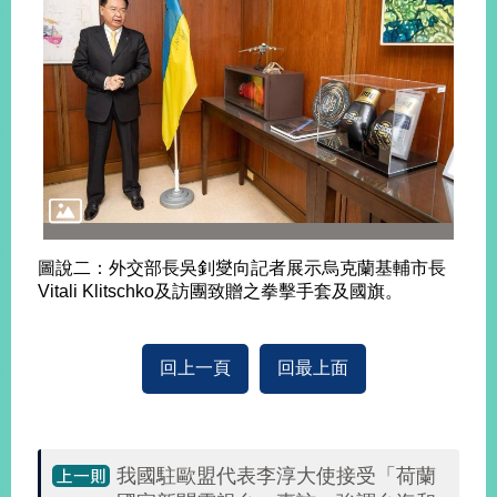
明
聯
絡
我
們
圖說二：外交部長吳釗燮向記者展示烏克蘭基輔市長
Vitali Klitschko及訪團致贈之拳擊手套及國旗。
回上一頁
回最上面
我國駐歐盟代表李淳大使接受「荷蘭