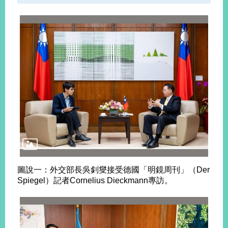
告
隱
私
權
保
護
及
資
訊
安
全
政
策
圖說一：外交部長吳釗燮接受德國「明鏡周刊」（Der
無
Spiegel）記者Cornelius Dieckmann專訪。
障
礙
網
站
說