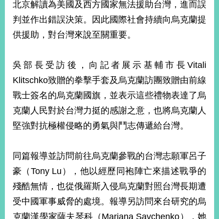
北京解讀為美國及西方國家無法援助台灣，進而誤
播
判並作出錯誤決策。因此國際社會持續向烏克蘭提
政
供援助，對台灣來說至關重要。
府
資
訊
吳部長受訪後，向記者展示基輔市長Vitali
公
開
Klitschko致贈的拳擊手套及烏克蘭訪團致贈由前線
戰士簽名的烏克蘭國旗，並表示這些禮物表達了烏
為
克蘭人民對於台灣力挺的感謝之意，也將烏克蘭人
民
服
堅強對抗極權侵略的勇氣與鬥志傳遞給台灣。
務
本
同篇報導並訪問前往烏克蘭參戰的台灣志願軍呂子
部
豪（Tony Lu），他以經歷同袍陣亡來描述戰爭的
相
關
殘酷無情，也從俄羅斯入侵烏克蘭對照台灣長期遭
網
受中國軍事威脅的處境。報導另訪問來台研究的烏
站
克蘭漢學家薩夫琴科（Mariana Savchenko），她