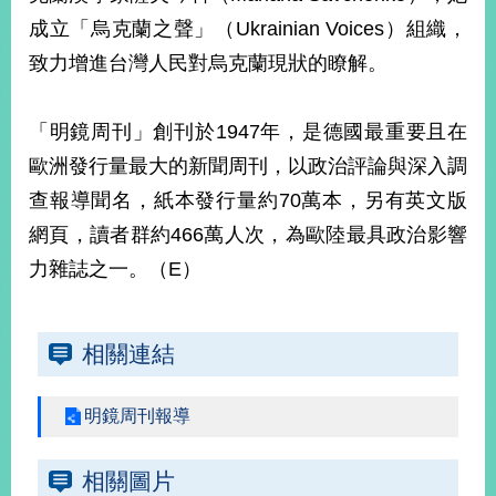
成立「烏克蘭之聲」（Ukrainian Voices）組織，
致力增進台灣人民對烏克蘭現狀的瞭解。
旅
部
粉
外
長
絲
國
信
專
人
箱
頁
急
「明鏡周刊」創刊於1947年，是德國最重要且在
難
救
LINE
助
Instagram
X平台
歐洲發行量最大的新聞周刊，以政治評論與深入調
服
(原推特)
務
查報導聞名，紙本發行量約70萬本，另有英文版
專
線
網頁，讀者群約466萬人次，為歐陸最具政治影響
APP
YouTube
RSS
力雜誌之一。（E）
政
府
相關連結
網
站
資
明鏡周刊報導
料
開
放
相關圖片
宣