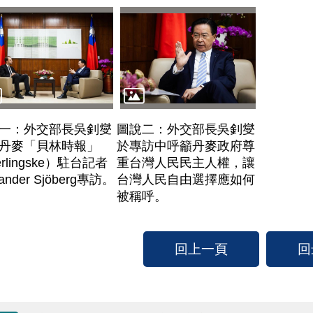
一：外交部長吳釗燮
圖說二：外交部長吳釗燮
丹麥「貝林時報」
於專訪中呼籲丹麥政府尊
rlingske）駐台記者
重台灣人民民主人權，讓
xander Sjöberg專訪。
台灣人民自由選擇應如何
被稱呼。
回上一頁
回