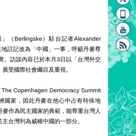
[連
覽
系"
lingske）駐台記者Alexander
出生地註記改為「中國」一事，呼籲丹麥尊
實。訪談內容已於本月3日以「台灣外交
結]"
[連
，廣受國際社會矚目及重視。
enhagen Democracy Summit
歐洲國家，因此丹麥在他心中占有特殊地
丹麥作為民主國家的典範，能尊重台灣人
結]"
民主台灣列為威權中國的一部分。