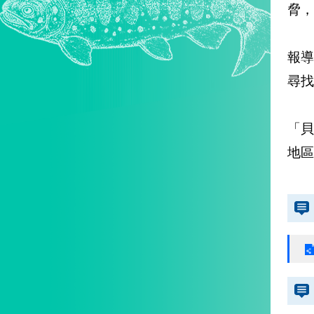
脅，
報導
尋找
「貝
地區