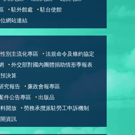
區
駐外館處
駐台使館
單位網站連結
性別主流化專區
法規命令及條約協定
網
外交部對國內團體捐助情形季報表
部預決算
研究報告
廉政會報專區
案件公告專區
出版品
資料開放
勞務承攬派駐勞工申訴機制
公開資訊