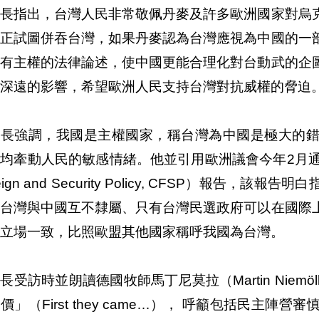
部長指出，台灣人民非常敬佩丹麥及許多歐洲國家對烏
也正試圖併吞台灣，如果丹麥認為台灣應視為中國的一
擁有主權的法律論述，使中國更能合理化對台動武的企
深遠的影響，希望歐洲人民支持台灣對抗威權的脅迫
部長強調，我國是主權國家，稱台灣為中國是極大的
均牽動人民的敏感情緒。他並引用歐洲議會今年2月通
reign and Security Policy, CFSP）報
、台灣與中國互不隸屬、只有台灣民選政府可以在國際
立場一致，比照歐盟其他國家稱呼我國為台灣。
長受訪時並朗讀德國牧師馬丁尼莫拉（Martin Niemö
價」（First they came…）， 呼籲包括民主