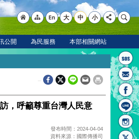
大
中
小
"回
"網
"英
訊公開
為民服務
本部相關網站
_
首頁
站導
文語
訪，呼籲尊重台灣人民意
發布時間：2024-04-04
資料來源：國際傳播司