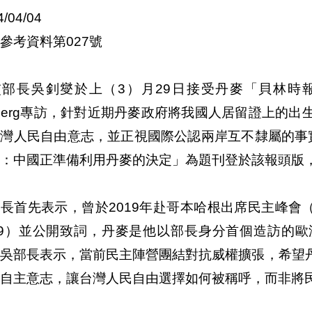
4/04/04
參考資料第027號
部長吳釗燮於上（3）月29日接受丹麥「貝林時報」（Ber
öberg專訪，針對近期丹麥政府將我國人居留證上的
台灣人民自由意志，並正視國際公認兩岸互不隸屬的事
：中國正準備利用丹麥的決定」為題刊登於該報頭版
長首先表示，曾於2019年赴哥本哈根出席民主峰會（The Cop
019）並公開致詞，丹麥是他以部長身分首個造訪的
。吳部長表示，當前民主陣營團結對抗威權擴張，希望
自主意志，讓台灣人民自由選擇如何被稱呼，而非將