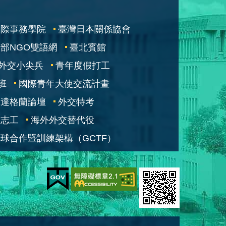
國際事務學院
臺灣日本關係協會
部NGO雙語網
臺北賓館
外交小尖兵
青年度假打工
班
國際青年大使交流計畫
凱達格蘭論壇
外交特考
交志工
海外外交替代役
球合作暨訓練架構（GCTF）