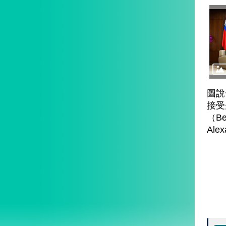
圖說
接受
（Be
Ale