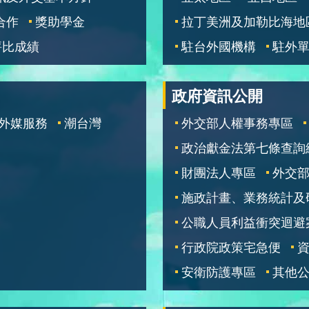
合作
獎助學金
拉丁美洲及加勒比海地
評比成績
駐台外國機構
駐外
政府資訊公開
外媒服務
潮台灣
外交部人權事務專區
政治獻金法第七條查詢
財團法人專區
外交
施政計畫、業務統計及
公職人員利益衝突迴避
行政院政策宅急便
安衛防護專區
其他