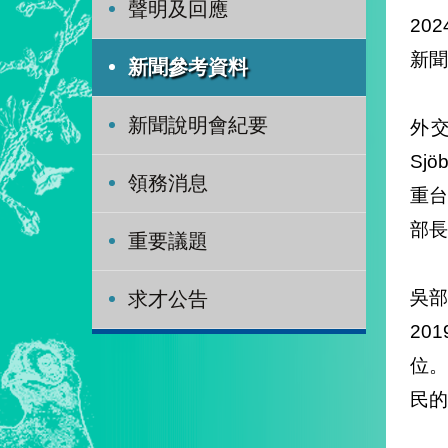
聲明及回應
202
新聞
新聞參考資料
新聞說明會紀要
外交
Sj
領務消息
重
部長
重要議題
吳部
求才公告
2
位
民的