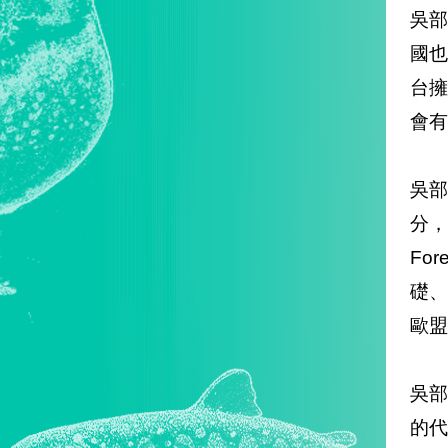
吳
國
台
會有
吳
分，
Fo
礎
歐盟
吳部
的代