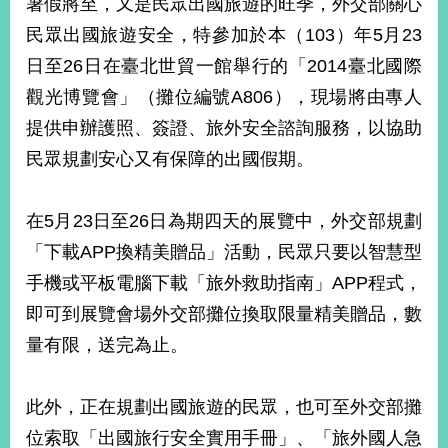
暑假將至，又是民眾出國旅遊的旺季，外交部關心
經
濟
民眾出國旅遊安全，特參加於本（103）年5月23
日
日至26日在臺北世貿一館舉行的「2014臺北國際
不
落
觀光博覽會」（攤位編號A806），現場將由專人
國
提供申辦護照、簽證、旅外安全諮詢服務，以協助
台
民眾規劃安心又有保障的出國假期。
海
和
平
在5月23日至26日為期四天的展覽中，外交部規劃
護
照
「下載APP換精美贈品」活動，民眾只要以智慧型
手機或平板電腦下載「旅外救助指南」APP程式，
回
即可到展覽會場外交部攤位換取限量精美贈品，數
首
網
量有限，送完為止。
頁
站
關
此外，正在規劃出國旅遊的民眾，也可至外交部攤
於
導
本
位索取「出國旅行安全實用手冊」、「旅外國人急
覽