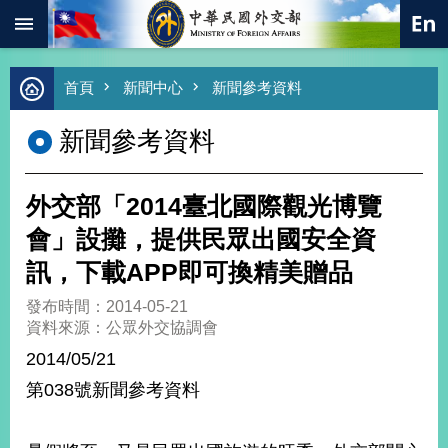
:::
跳到主要內容區塊
進
首頁
新聞中心
新聞參考資料
階
搜
新聞參考資料
尋
熱
門
外交部「2014臺北國際觀光博覽
關
鍵
會」設攤，提供民眾出國安全資
字
訊，下載APP即可換精美贈品
總
合
發布時間：2014-05-21
外
資料來源：公眾外交協調會
交
2014/05/21
價
第038號新聞參考資料
值
外
交