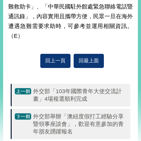
部
難救助卡」、「中華民國駐外館處緊急聯絡電話暨
新
通訊錄」，內容實用且攜帶方便，民眾一旦在海外
聞
遭遇急難需要求助時，可參考並運用相關資訊。
中
心
（E）
外
交
回上一頁
回最上面
資
訊
國
家
外交部「103年國際青年大使交流計
與
畫」4場複選順利完成
地
區
外交部舉辦「澳紐度假打工經驗分享
暨領事座談會」，歡迎有意參加的青
國
際
年朋友踴躍報名
傳