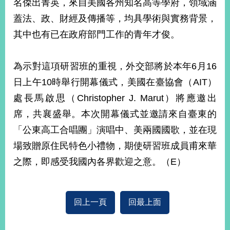
名傑出菁英，來自美國各州知名高等學府，領域涵
播
蓋法、政、財經及傳播等，均具學術與實務背景，
政
其中也有已在政府部門工作的青年才俊。
府
資
訊
為示對這項研習班的重視，外交部將於本年6月16
公
日上午10時舉行開幕儀式，美國在臺協會（AIT）
開
處長馬啟思（Christopher J. Marut）將應邀出
為
席，共襄盛舉。本次開幕儀式並邀請來自臺東的
民
服
「公東高工合唱團」演唱中、美兩國國歌，並在現
務
場致贈原住民特色小禮物，期使研習班成員甫來華
之際，即感受我國內各界歡迎之意。（E）
本
部
相
關
回上一頁
回最上面
網
站