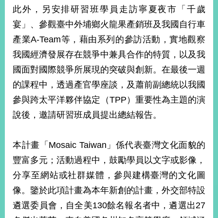
部
此外，另安排研習班學員走訪寧夏夜市「千歲
新
宴」、參觀臺中外埔鄉火龍果產銷班及我國自行車
聞
產業A-Team等，藉由系列的參訪活動，實地觀察
中
心
我國經濟發展存在競爭中兼具合作的特質，以及我
國面對國際競爭所展現的突破與創新。在最後一週
外
的課程中，透過產官學座談，及蕭前副總統以我國
交
資
參與跨太平洋夥伴協定（TPP）重要性為主題的演
訊
說後，邀請研習班成員提出總結報告。
國
家
本計畫「Mosaic Taiwan」係代表臺灣文化面貌的
與
豐富多元；活動過程中，鼓勵學員以文字或影像，
地
區
分享至網站或社群媒體，參與建構臺灣的文化圖
像。鑒於此項計畫為本年新創的計畫，外交部特設
國
際
遴選委員會，自全美130餘名報名者中，遴選出27
傳