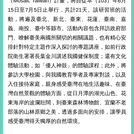
（Mosaic Taiwan）計畫，將自從本（103）年6月
經
15日至7月5日止舉行，共計21天。該研習班的活
濟
日
動，將遍及臺北、新北、臺東、花蓮、臺南、嘉
不
落
義、南投、臺中等縣市。活動內容包含拜訪政府部
國
門、瞭解臺美兩國所關切的相關議題，也有精心安
台
排針對特定主題作深入探討的專題講座，如前行政
海
和
院衛生署署長葉金川講述我國健保制度；還有文化
平
體驗活動，如「優人神鼓」的體驗課程；此外，將
護
參訪大學校園，與我國教育學者及專家對談，以及
照
入住接待家庭，親身感受臺灣在地生活趣味。在臺
回
灣自然景觀的體驗方面，從日月潭的湖光山色、花
首
網
東海岸的波瀾壯闊，到臺東森林博物館、宜蘭不老
頁
站
部落的山林原鄉之美，透過多面向的安排，讓學員
關
感受臺灣得天獨厚的自然環境。
於
導
本
覽