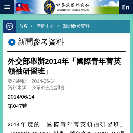
:::
跳到主要內容區塊
進
首頁
新聞中心
新聞參考資料
階
搜
新聞參考資料
尋
熱
門
外交部舉辦2014年「國際青年菁英
關
鍵
領袖研習班」
字
發布時間：2014-06-14
總
資料來源：公眾外交協調會
合
外
2014/06/14
交
第047號
價
值
外
2014年度的「國際青年菁英領袖研習班」
交