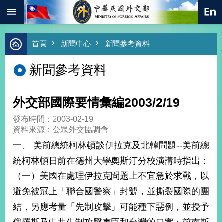
:::
跳到主要內容區塊
進
首頁
新聞中心
新聞參考資料
階
搜
新聞參考資料
尋
熱
門
外交部國際要情彙編2003/2/19
關
鍵
發布時間：2003-02-19
字
資料來源：公眾外交協調會
總
一、 美前總統柯林頓談伊拉克及北韓問題--美前總
合
外
統柯林頓日前在德州大學奧斯汀分校演講時指出：
交
（一）美國在處理伊拉克問題上不宜急於求戰，以
價
避免被冠上「聯合國警察」封號，並撕裂國際的團
值
外
結，另應考量「先制攻擊」可能種下惡例，並授予
交