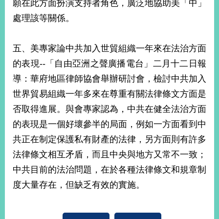
願在此方面扮演支持者角色，廣泛地協助美「中」
告
處理該等關係。
隱
私
五、美專家論中共加入世貿組織一年來在法治方面
權
保
的表現--「自由亞洲之聲廣播電台」二月十二日報
護
導：華府地區律師協會舉辦研討會，檢討中共加入
及
資
世界貿易組織一年多來在尊重有關法律條文方面是
訊
否取得進展。與會專家認為，中共在健全法治方面
安
的表現是一個好壞參半的局面，例如一方面看到中
全
政
共正在制定保護私有財產的法律，另方面則有許多
策
法律條文相互矛盾，而且中央與地方又常不一致；
無
中共目前的法治問題，在於各種法律條文和規章制
障
度大量存在，但缺乏有效的實施。
礙
網
站
說