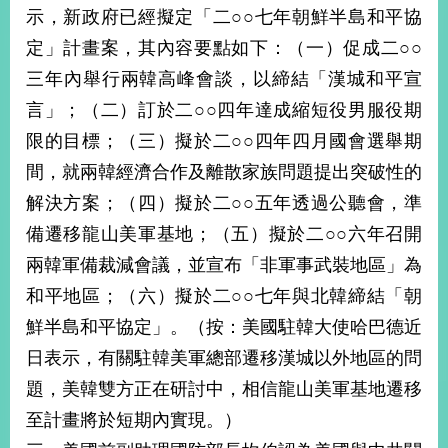
部
示，新政府已經擬定「二○○七年朝鮮半島和平協
定」計畫案，其內容要點如下：（一）促成二○○
新
聞
三年內舉行兩韓高峰會談，以締結「漢城和平宣
中
言」；（二）訂於二○○四年達成縮短役男服役期
心
限的目標；（三）擬於二○○四年四月國會選舉期
外
間，就兩韓經濟合作及離散家族問題提出突破性的
交
資
解決方案；（四）擬於二○○五年透過公聽會，準
訊
備遷移龍山美軍基地；（五）擬於二○○六年召開
兩韓軍備裁減會議，並宣布「非軍事武裝地區」為
國
家
和平地區；（六）擬於二○○七年與北韓締結「朝
與
鮮半島和平協定」。（按：美國駐韓大使哈巴德近
地
區
日表示，有關駐韓美軍總部遷移漢城以外地區的問
題，美韓雙方正在研討中，相信龍山美軍基地遷移
國
際
至計畫將於短期內實現。）
傳