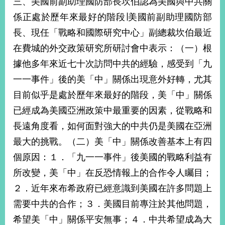
三、美國前副助理國防部長坎伯認為美國與中共關
播
係正處於歷年來最好的階段∣美國前副助理國防部
政
長、現任「戰略和國際研究中心」副總裁坎伯最近
府
在費城的外交政策研究所研討會中表示：（一）根
資
訊
據他多年來近七十次訪問中共的經驗，感受到「九
公
一一事件」後的美「中」關係出現意外好轉，尤其
開
目前似乎是處於歷年來最好的階段，美「中」關係
為
已經成為美國亞洲政策中最重要的因素，從戰略和
民
服
長遠角度看，如何面對強大的中共仍是美國在亞洲
務
最大的挑戰。（二）美「中」關係改善基本上有四
個原因：１．「九一一事件」後美國的戰略利益有
本
部
所改變，美「中」在反恐情報上的合作令人矚目；
相
２．近年來布希政府已經意識到美國在許多問題上
關
網
需要中共的合作；３．美國目前專注於其他問題，
站
希望美「中」關係平安無事；４．中共希望成為大