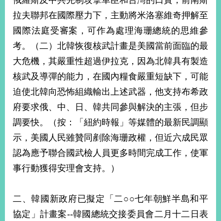
俄羅斯及中共先制攻擊車臣和台灣的口實；前南斯
經
拉夫聯邦在國際壓力下，主動將米洛塞維奇押解至
濟
日
國際法庭受審案，可作為處理海珊總統的思維參
不
落
考。（二）北韓恢復核武計畫是美國當前面臨的最
國
大危機，其嚴重性超過伊拉克，因為北韓具有製造
台
核武及導彈的能力，在國內糧食嚴重短缺下，可能
海
和
迫使北韓向恐怖組織輸出上述武器，他支持布希政
平
府要求俄、中、日、韓共同參與解決的主張，但步
護
調要快。（按：「紐約時報」等媒體的最新民調顯
照
示，美國人民雖贊同剷除海珊政權，但近六成民眾
回
認為應予聯合國武檢人員更多時間完成工作，使軍
首
網
事行動獲得安理會支持。）
頁
站
關
二、韓國新政府已擬定「二○○七年朝鮮半島和平
於
導
本
協定」計畫案--韓國總統交接委員會二月十二日表
覽