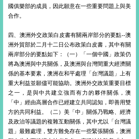
國俱樂部的成員，因此願意在一些重要問題上與美
合作。
旅
部
粉
外
長
絲
國
信
專
人
箱
頁
急
四、澳洲外交政策白皮書有關兩岸部分的要點--澳
難
救
洲外貿部於二月十二日公布政策白皮書，其中有關
LINE
助
Instagram
X平台
服
(原推特)
務
兩岸部分的要點如下：（一）「一個中國」政策仍
專
線
將為澳洲與中共關係，及澳洲與台灣間重大經濟關
APP
YouTube
RSS
係的基本要素，澳洲在和平處理「台灣議題」上有
重大利益並願儘可能協助。澳洲外交政策重要目標
政
之一，是與中共建立強而有力的夥伴關係，澳
府
網
「中」經由高層合作已經建立共同認知，即善用雙
站
方的共同利益。（二）美「中」關係乃戰略、經濟
資
料
及政治等議題的複雜互動關係，其中尤以「台灣議
開
題」最難處理，雙方難免存在一些緊張關係，澳洲
放
宣