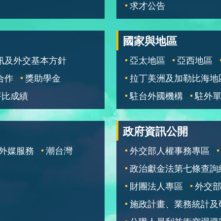
求才公告
國家與地區
訊及外交基本方針
亞太地區
亞西地區
合作
獎助學金
拉丁美洲及加勒比海地
評比成績
駐台外國機構
駐外
政府資訊公開
外媒服務
潮台灣
外交部人權事務專區
政治獻金法第七條查詢
財團法人專區
外交
施政計畫、業務統計及