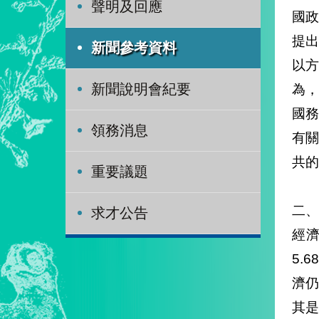
聲明及回應
國
提
新聞參考資料
以
為
新聞說明會紀要
國
領務消息
有
共的
重要議題
二、
求才公告
經
5.
濟
其