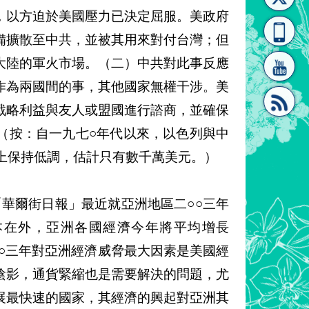
，以方迫於美國壓力已決定屈服。美政府
[連
覽
系"
備擴散至中共，並被其用來對付台灣；但
大陸的軍火市場。（二）中共對此事反應
作為兩國間的事，其他國家無權干涉。美
戰略利益與友人或盟國進行諮商，並確保
（按：自一九七○年代以來，以色列與中
結]"
[連
上保持低調，估計只有數千萬美元。）
「華爾街日報」最近就亞洲地區二○○三年
本在外，亞洲各國經濟今年將平均增長
二○○三年對亞洲經濟威脅最大因素是美國經
結]"
陰影，通貨緊縮也是需要解決的問題，尤
展最快速的國家，其經濟的興起對亞洲其