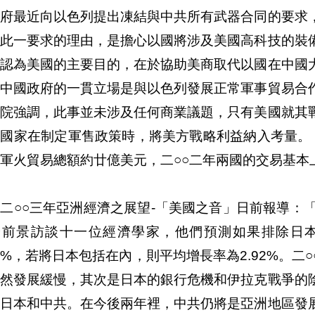
政府最近向以色列提出凍結與中共所有武器合同的要求
出此一要求的理由，是擔心以國將涉及美國高科技的裝
方認為美國的主要目的，在於協助美商取代以國在中國
，中國政府的一貫立場是與以色列發展正常軍事貿易合
務院強調，此事並未涉及任何商業議題，只有美國就其
關國家在制定軍售政策時，將美方戰略利益納入考量。
軍火貿易總額約廿億美元，二○○二年兩國的交易基本
二○○三年亞洲經濟之展望-「美國之音」日前報導：
濟前景訪談十一位經濟學家，他們預測如果排除日
68%，若將日本包括在內，則平均增長率為2.92%。
仍然發展緩慢，其次是日本的銀行危機和伊拉克戰爭的
是日本和中共。在今後兩年裡，中共仍將是亞洲地區發