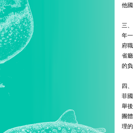
他國
三、
年
府
省
的負
四、
菲國
舉
團
理的