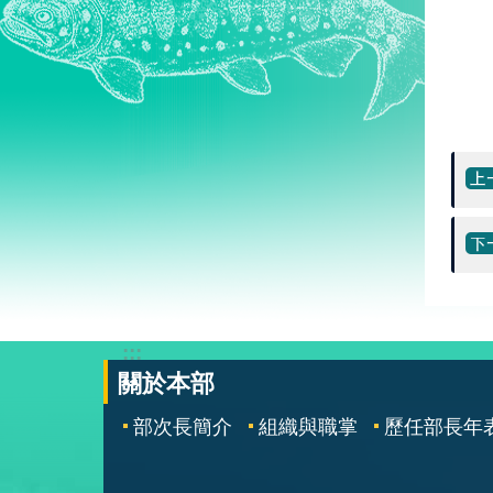
:::
關於本部
部次長簡介
組織與職掌
歷任部長年