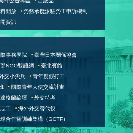
案件公告專區
出版品
資料開放
勞務承攬派駐勞工申訴機制
公開資訊
國際事務學院
臺灣日本關係協會
部NGO雙語網
臺北賓館
外交小尖兵
青年度假打工
班
國際青年大使交流計畫
凱達格蘭論壇
外交特考
交志工
海外外交替代役
球合作暨訓練架構（GCTF）