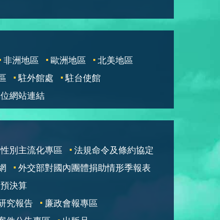
非洲地區
歐洲地區
北美地區
區
駐外館處
駐台使館
單位網站連結
性別主流化專區
法規命令及條約協定
網
外交部對國內團體捐助情形季報表
部預決算
研究報告
廉政會報專區