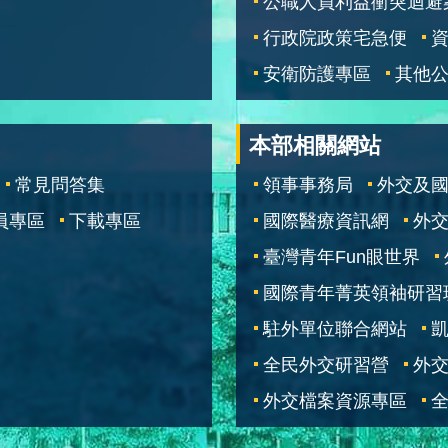
公職人員利益衝突迴避
行政院政策宅急便
安衛防護專區
其他
本部相關網站
常見問答集
領事事務局
外交及
員專區
下載專區
國際醫療資訊網
外交
臺灣青年Fun眼世界
國際青年菁英領袖研習
駐外單位聯合網站
全民外交研習營
外
外交檔案資源專區
全