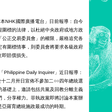
本NHK國際廣播電台」日前報導：自今
程圍標的法律，以杜絕中央政府或地方政
「公正交易委員會」的權限，嚴格追究各
定有圍標情事，則委員會將要求各級政府
立即賠償損失。
ine Daily Inquirer」近日報導：
總統於十二月卅日宣佈不參加二○○四年總統選
的基礎上，邀請包括共黨及回教分離主義
門，分享權力。菲執政黨即將討論本案辦
是亞羅育總統施政最成功的時期。