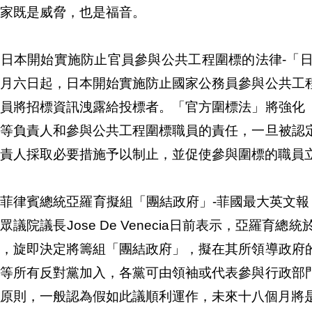
家既是威脅，也是福音。
日本開始實施防止官員參與公共工程圍標的法律-「日
一月六日起，日本開始實施防止國家公務員參與公共工
職員將招標資訊洩露給投標者。「官方圍標法」將強化
廳等負責人和參與公共工程圍標職員的責任，一旦被認
責人採取必要措施予以制止，並促使參與圍標的職員
菲律賓總統亞羅育擬組「團結政府」-菲國最大英文報「Philipp
眾議院議長Jose De Venecia日前表示，亞羅育
後，旋即決定將籌組「團結政府」，擬在其所領導政府
體等所有反對黨加入，各黨可由領袖或代表參與行政部
原則，一般認為假如此議順利運作，未來十八個月將