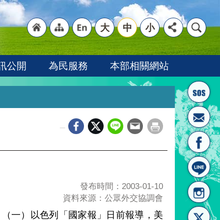
大
中
小
"回
"網
"英
訊公開
為民服務
本部相關網站
_
首頁
站導
文語
發布時間：2003-01-10
資料來源：公眾外交協調會
：（一）以色列「國家報」日前報導，美