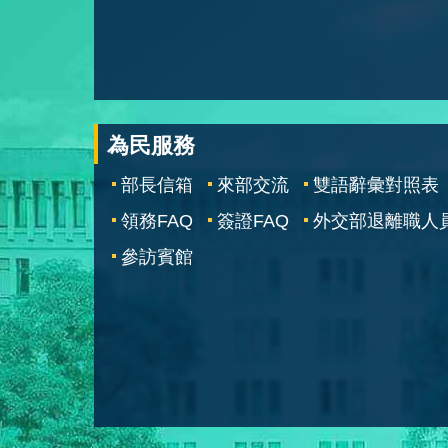
為民服務
部長信箱
來部交流
雙語辭彙對照表
領務FAQ
簽證FAQ
外交部退離職人
參訪賓館