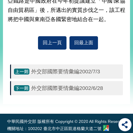
亞鐵路是中國政府在今年初提議建立「中國∣東協
播
自由貿易區」後，所邁出的實質步伐之一，該工程
政
將把中國與東南亞各國緊密地結合在一起。
府
資
訊
公
回上一頁
回最上面
開
為
民
外交部國際要情彙編2002/7/3
服
務
外交部國際要情彙編2002/6/28
本
部
:::
相
關
網
中華民國外交部 版權所有 Copyright © 2020 All Rights Reserved
站
機關地址：100202 臺北市中正區凱達格蘭大道二號