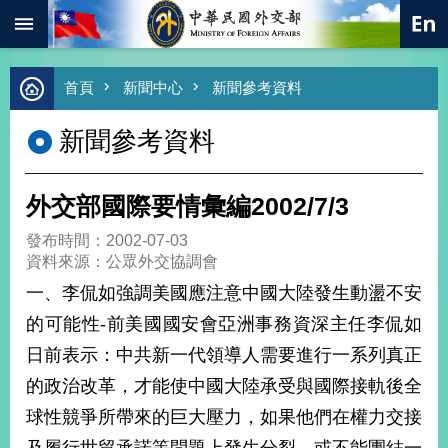
:::
跳到主要內容區塊
進
首頁
新聞中心
新聞參考資料
階
搜
新聞參考資料
尋
熱
門
外交部國際要情彙編2002/7/3
關
鍵
發布時間：2002-07-03
字
資料來源：公眾外交協調會
總
一、李侃如強調美國應注意中國大陸發生動盪不安
合
外
的可能性-前美國國安會亞洲事務資深主任李侃如
交
日前表示：中共新一代領導人需要進行一系列真正
價
的政治改革，才能使中國大陸承受與國際接軌後全
值
外
球性競爭所帶來的巨大壓力，如果他們在權力交接
交