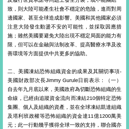
及履行世貿承諾等問題上發生分裂，或不能團結一
經
致，則大陸可能產生社會不穩定的危險，進而對周
濟
日
邊國家、甚至全球造成影響。美國和其他國家必須
不
落
注意大陸發生動盪不安的可能性，並採取因應措
國
施；雖然美國要避免大陸出現不穩定局面的能力有
台
限，但可以在金融與法制改革、提高醫療水準及改
海
和
善環境等方面提供中共更多的協助。
平
護
二、美國凍結恐怖組織資金的成果及其關切事項-
照
美國財政部次長Jimmy Gurule日前表示：（一）
回
自去年九月底以來，美國政府為切斷恐怖組織的生
首
網
命線，已經由追蹤資金流向而凍結210個特定恐怖
頁
集團、個人及組織的資產，並在全球凍結凱達組織
站
關
及塔利班政權等恐怖組織的資金達11億1200萬美
於
導
本
元；此一行動幾乎獲得全球一致的支持，聯合國亦
覽