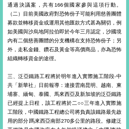
部
通過決議案，共有166個國家參與這項行動。
（二）目前美國政府對恐怖份子可能利用慈善團體
新
聞
募款並轉移資金或運用其他匯款方式甚為關切，例
中
如美國與沙烏地阿拉伯即於今年三月認定，沙國境
心
內有二個慈善團體的分支機構在支持恐怖份子；另
外
外，走私金錢、鑽石及黃金等高價商品，亦為恐怖
交
資
組織轉移資金的途徑。
訊
三、泛亞鐵路工程將於明年進入實際施工階段-中
國
家
共「新華社」日前報導：連接雲南昆明、越南、柬
與
埔寨、緬甸、泰國、馬來西亞及新加坡的泛亞鐵路
地
區
已經提上日程，該工程將於二○○三年進入實際施
工階段，中國鐵路工程總公司將負責該鐵路最先啟
國
際
用的部分∣馬來西亞南部270多公里的路段。修建泛
傳