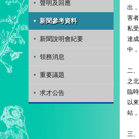
聲明及回應
出，
害者
新聞參考資料
私
達
新聞說明會紀要
中，
領務消息
二
重要議題
之
臨
求才公告
以
站，
三