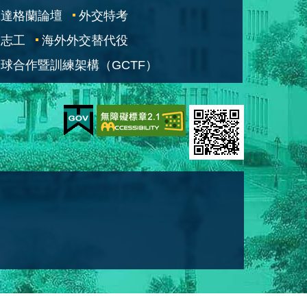
凱達格蘭論壇
外交特考
交志工
海外外交替代役
球合作暨訓練架構（GCTF）