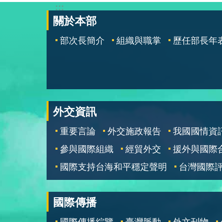
:::
關於本部
部次長簡介
組織與職掌
歷任部長年
外交資訊
重要言論
外交施政報告
我國國情資
參與國際組織
經貿外交
援外與國際
國際支持台海和平穩定聲明
台灣國際
國際傳播
國際傳播綜覽
臺灣脈動
外文刊物