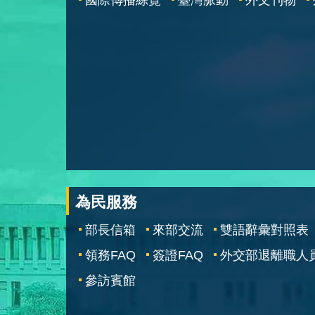
為民服務
部長信箱
來部交流
雙語辭彙對照表
領務FAQ
簽證FAQ
外交部退離職人
參訪賓館