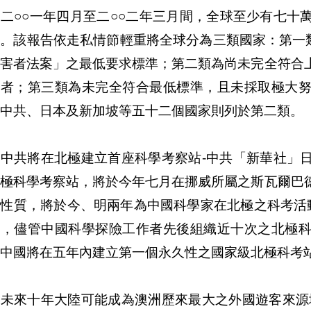
二○○一年四月至二○○二年三月間，全球至少有七十
。該報告依走私情節輕重將全球分為三類國家：第一類
受害者法案」之最低要求標準；第二類為尚未完全符合
成者；第三類為未完全符合最低標準，且未採取極大
中共、日本及新加坡等五十二個國家則列於第二類。
、中共將在北極建立首座科學考察站-中共「新華社」
北極科學考察站，將於今年七月在挪威所屬之斯瓦爾巴
時性質，將於今、明兩年為中國科學家在北極之科考活
來，儘管中國科學探險工作者先後組織近十次之北極
中國將在五年內建立第一個永久性之國家級北極科考
、未來十年大陸可能成為澳洲歷來最大之外國遊客來源