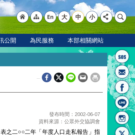
大
中
小
"回
"網
"英
訊公開
為民服務
本部相關網站
_
首頁
站導
文語
發布時間：2002-06-07
資料來源：公眾外交協調會
表之二○○二年「年度人口走私報告」指