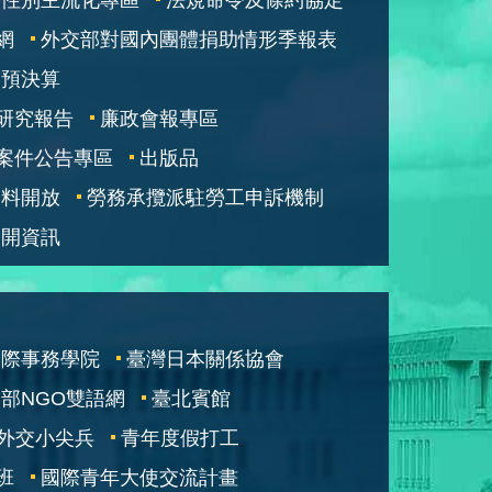
網
外交部對國內團體捐助情形季報表
部預決算
研究報告
廉政會報專區
案件公告專區
出版品
資料開放
勞務承攬派駐勞工申訴機制
公開資訊
國際事務學院
臺灣日本關係協會
部NGO雙語網
臺北賓館
外交小尖兵
青年度假打工
班
國際青年大使交流計畫