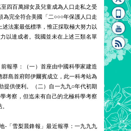
萬至四百萬婦女及兒童成為人口走私之受
[連
覽
系"
為完全符合美國「二○○○年保護人口走
上述法案最低標準，惟正採取極大努力以
努力以達成者。我國並未在上述三類名單
結]"
[連
日前報導：（一）首座由中國科學家建造
德群島首府郎伊爾賓成立，此一科考站為
動提供便利。（二）自一九九○年代初期
科學考察，但迄未有自己的北極科學考察
站。
結]"
地-「雪梨晨鋒報」最近報導：一九九九