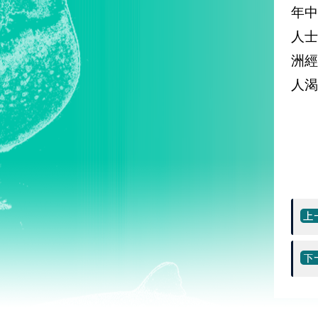
年
人
洲
人渴