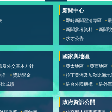
新聞中心
表
即時新聞澄清專區
新聞參考資料
新聞
求才公告
國家與地區
訊及外交基本方針
亞太地區
亞西地區
合作
獎助學金
拉丁美洲及加勒比海地
評比成績
駐台外國機構
駐外
政府資訊公開
外媒服務
潮台灣
外交部人權事務專區