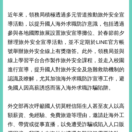
部
新
近年來，領務局積極透過多元管道推動旅外安全宣
聞
導活動，以提升國人海外求職防詐意識，包括透過
中
心
參與各地國際旅展設置旅安宣導攤位、於春節前夕
辦理旅外安全宣導活動，並不定期於LINE官方帳
外
號舉辦旅外安全線上有獎徵答。此外，領務局並與
交
資
線上學習平台合作製作旅外安全課程，並走入校園
訊
進行宣導，提升國人對旅外安全及急難救助機制的
國
認識及瞭解，尤其加強海外求職防詐宣導工作，避
家
免國人因高薪誘惑而落入海外求職詐騙陷阱。
與
地
區
外交部再次呼籲國人切莫輕信陌生人甚至友人以高
額薪資、免經驗、免費旅遊等理由，邀請赴海外工
國
際
作、帶貨或從事直播，以免遭受詐騙或陷入人口販
傳