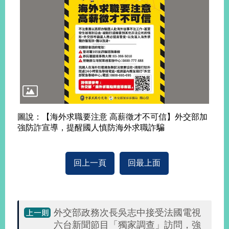
旅
部
粉
外
長
絲
國
信
專
人
箱
頁
急
難
救
LINE
助
Instagram
X平台
服
(原推特)
務
專
線
圖說：【海外求職要注意 高薪徵才不可信】外交部加
APP
YouTube
RSS
強防詐宣導，提醒國人慎防海外求職詐騙
政
府
回上一頁
回最上面
網
站
資
料
開
外交部政務次長吳志中接受法國電視
放
六台新聞節目「獨家調查」訪問，強
宣