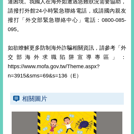
運困境。我國人在海外如遭遇急難狀況需要協助，
播
請撥打外館24小時緊急聯絡電話，或請國內親友
政
撥打「外交部緊急聯絡中心」電話：0800-085-
府
095。
資
訊
公
如欲瞭解更多防制海外詐騙相關資訊，請參考「外
開
交部海外求職陷阱宣導專區」：
為
https://www.mofa.gov.tw/Theme.aspx?
民
服
n=3915&sms=69&s=136（E）
務
本
相關圖片
部
相
關
網
站