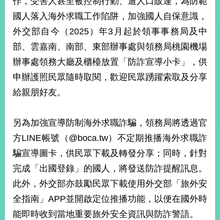
作，受害人甚至被控制行動、遭人口販運，為防範
經
國人落入海外求職工作陷阱，加強國人自保意識，
濟
日
外交部自今（2025）年3月起於領事事務局及中
不
落
部、雲嘉南、南部、東部辦事處與領務局桃園機場
國
辦事處領務大廳及櫃檯放置「防詐宣導小卡」，供
台
申辦護照民眾隨時取閱，歡迎民眾踴躍索取及分享
海
和
給親朋好友。
平
護
另為加強宣導防制海外求職詐騙，領務局將透過官
照
方LINE帳號（@boca.tw）不定期推播海外求職詐
回
騙宣導圖卡，供民眾下載及轉發分享；同時，針對
首
網
完成「出國登錄」的國人，將發送防詐提醒訊息。
頁
站
此外，外交部亦鼓勵民眾下載使用外交部「旅外安
關
全指南」APP並開啟定位推播功能，以便在國外時
於
導
本
能即時收到當地重要旅外安全資訊與防詐警語。
覽