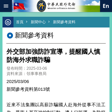
:::
跳到主要內容區塊
進
首頁
新聞中心
新聞參考資料
階
搜
新聞參考資料
尋
熱
門
外交部加強防詐宣導，提醒國人慎
關
鍵
防海外求職詐騙
字
發布時間：2025-03-06
總
資料來源：領事事務局
合
外
2025/03/06
交
新聞參考資料第013號
價
值
外
近來不法集團以高薪詐騙國人赴海外從事不法工
交