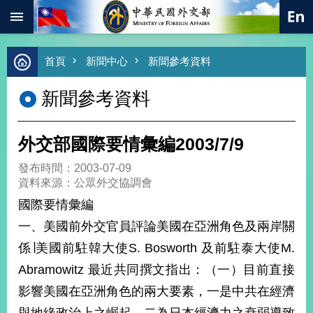
:::
跳到主要內容區塊
進
首頁
新聞中心
新聞參考資料
階
搜
新聞參考資料
尋
熱
門
外交部國際要情彙編2003/7/9
關
鍵
發布時間：2003-07-09
字
資料來源：公眾外交協調會
總
國際要情彙編
合
外
一、美國前外交官員評論美國在亞洲角色及兩岸關
交
係∣美國前駐韓大使S. Bosworth 及前駐泰大使M.
價
Abramowitz 最近共同撰文指出：（一）目前直接
值
外
影響美國在亞洲角色的兩大要素，一是中共在經濟
交