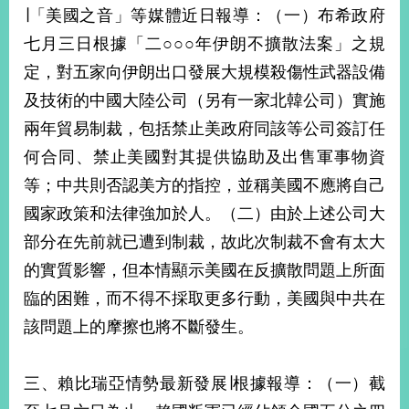
部
∣「美國之音」等媒體近日報導：（一）布希政府
七月三日根據「二○○○年伊朗不擴散法案」之規
新
聞
定，對五家向伊朗出口發展大規模殺傷性武器設備
中
及技術的中國大陸公司（另有一家北韓公司）實施
心
兩年貿易制裁，包括禁止美政府同該等公司簽訂任
外
何合同、禁止美國對其提供協助及出售軍事物資
交
資
等；中共則否認美方的指控，並稱美國不應將自己
訊
國家政策和法律強加於人。（二）由於上述公司大
部分在先前就已遭到制裁，故此次制裁不會有太大
國
家
的實質影響，但本情顯示美國在反擴散問題上所面
與
臨的困難，而不得不採取更多行動，美國與中共在
地
區
該問題上的摩擦也將不斷發生。
國
際
三、賴比瑞亞情勢最新發展∣根據報導：（一）截
傳