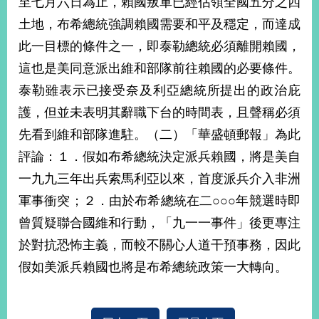
至七月六日為止，賴國叛軍已經佔領全國五分之四
播
土地，布希總統強調賴國需要和平及穩定，而達成
政
此一目標的條件之一，即泰勒總統必須離開賴國，
府
這也是美同意派出維和部隊前往賴國的必要條件。
資
訊
泰勒雖表示已接受奈及利亞總統所提出的政治庇
公
護，但並未表明其辭職下台的時間表，且聲稱必須
開
先看到維和部隊進駐。（二）「華盛頓郵報」為此
為
評論：１．假如布希總統決定派兵賴國，將是美自
民
服
一九九三年出兵索馬利亞以來，首度派兵介入非洲
務
軍事衝突；２．由於布希總統在二○○○年競選時即
曾質疑聯合國維和行動，「九一一事件」後更專注
本
部
於對抗恐怖主義，而較不關心人道干預事務，因此
相
假如美派兵賴國也將是布希總統政策一大轉向。
關
網
站