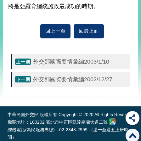
將是亞羅育總統施政最成功的時期。
旅
部
粉
外
長
絲
國
信
專
人
箱
頁
回上一頁
回最上面
急
難
救
LINE
助
Instagram
X平台
服
(原推特)
務
專
線
外交部國際要情彙編2003/1/10
APP
YouTube
RSS
外交部國際要情彙編2002/12/27
政
府
:::
網
站
資
中華民國外交部 版權所有 Copyright © 2020 All Rights Reserved
料
機關地址：100202 臺北市中正區凱達格蘭大道二號
開
總機電話(為民服務專線)：02-2348-2999 （週一至週五上班時
放
間）
宣