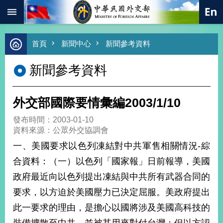
:::
跳到主要內容區塊
進
首頁
新聞中心
新聞參考資料
階
搜
新聞參考資料
尋
熱
門
外交部國際要情彙編2003/1/10
關
鍵
發布時間：2003-01-10
字
資料來源：公眾外交協調會
總
一、美國要求以色列凍結對中共軍售相關情況-綜
合
外
合資料：（一）以色列「國家報」日前報導，美國
交
政府最近向以色列提出凍結與中共所有武器合同的
價
要求，以方迫於美國壓力已決定屈服。美政府提出
值
外
此一要求的理由，是擔心以國將涉及美國高科技的
交