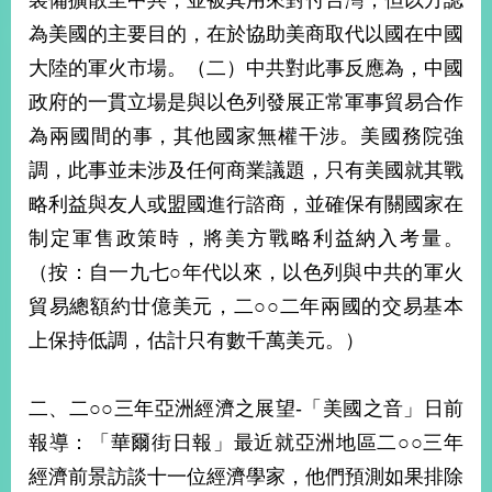
裝備擴散至中共，並被其用來對付台灣；但以方認
經
為美國的主要目的，在於協助美商取代以國在中國
濟
日
大陸的軍火市場。（二）中共對此事反應為，中國
不
落
政府的一貫立場是與以色列發展正常軍事貿易合作
國
為兩國間的事，其他國家無權干涉。美國務院強
台
調，此事並未涉及任何商業議題，只有美國就其戰
海
和
略利益與友人或盟國進行諮商，並確保有關國家在
平
制定軍售政策時，將美方戰略利益納入考量。
護
（按：自一九七○年代以來，以色列與中共的軍火
照
貿易總額約廿億美元，二○○二年兩國的交易基本
回
上保持低調，估計只有數千萬美元。）
首
網
頁
二、二○○三年亞洲經濟之展望-「美國之音」日前
站
關
報導：「華爾街日報」最近就亞洲地區二○○三年
於
導
本
經濟前景訪談十一位經濟學家，他們預測如果排除
覽