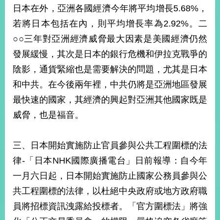
部
日本在外，亞洲各國經濟今年將平均增長5.68%，
若將日本包括在內，則平均增長率為2.92%。二
新
聞
○○三年對亞洲經濟威脅最大因素是美國經濟仍然
中
發展緩慢，其次是日本的銀行危機和伊拉克戰爭的
心
陰影，通貨緊縮也是需要解決的問題，尤其是日本
外
和中共。在今後兩年裡，中共仍將是亞洲地區發展
交
資
最快速的國家，其經濟的興起對亞洲其他國家既是
訊
威脅，也是福音。
國
家
三、日本開始實施防止官員參與公共工程圍標的法
與
律-「日本NHK國際廣播電台」日前報導：自今年
地
區
一月六日起，日本開始實施防止國家公務員參與公
共工程圍標的法律，以杜絕中央政府或地方政府職
國
際
員將招標資訊洩露給投標者。「官方圍標法」將強
傳