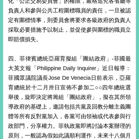
化「公正交易委員會」的權限，嚴格追究各省廳等
播
負責人和參與公共工程圍標職員的責任，一旦被認
政
定有圍標情事，則委員會將要求各級政府的負責人
府
採取必要措施予以制止，並促使參與圍標的職員立
資
訊
即賠償損失。
公
開
四、菲律賓總統亞羅育擬組「團結政府」-菲國最
為
大英文報「Philippine Daily Inquirer」近日報導：
民
服
菲國眾議院議長Jose De Venecia日前表示，亞羅
務
育總統於十二月卅日宣佈不參加二○○四年總統選
舉後，旋即決定將籌組「團結政府」，擬在其所領
本
部
導政府的基礎上，邀請包括共黨及回教分離主義團
相
體等所有反對黨加入，各黨可由領袖或代表參與行
關
網
政部門，分享權力。菲執政黨即將討論本案辦理的
站
原則，一般認為假如此議順利運作，未來十八個月