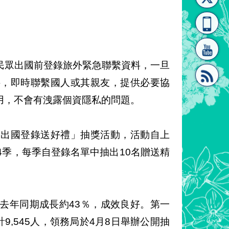
[連
覽
系"
眾出國前登錄旅外緊急聯繫資料，一旦
料，即時聯繫國人或其親友，提供必要協
用，不會有洩露個資隱私的問題。
結]"
[連
出國登錄送好禮」抽獎活動，活動自上
分為4季，每季自登錄名單中抽出10名贈送精
結]"
年同期成長約43％，成效良好。第一
9,545人，領務局於4月8日舉辦公開抽