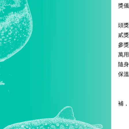
獎儀
頭獎
貳獎
參獎
萬用
隨身
保溫
倘
補，