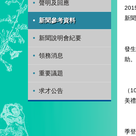
聲明及回應
20
新聞
新聞參考資料
新聞說明會紀要
外
發
領務消息
助。
重要議題
為
（1
求才公告
美禮
該
季登