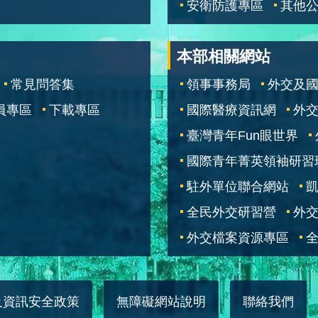
安衛防護專區
其他
本部相關網站
常見問答集
領事事務局
外交及
員專區
下載專區
國際醫療資訊網
外交
臺灣青年Fun眼世界
國際青年菁英領袖研習
駐外單位聯合網站
全民外交研習營
外
外交檔案資源專區
全
及資訊安全政策
無障礙網站說明
聯絡我們