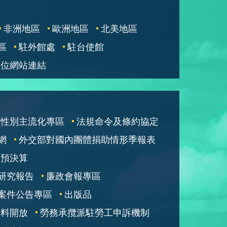
非洲地區
歐洲地區
北美地區
區
駐外館處
駐台使館
單位網站連結
性別主流化專區
法規命令及條約協定
網
外交部對國內團體捐助情形季報表
部預決算
研究報告
廉政會報專區
案件公告專區
出版品
資料開放
勞務承攬派駐勞工申訴機制