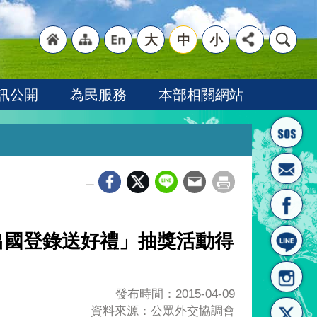
大
中
小
"回
"網
"英
訊公開
為民服務
本部相關網站
_
首頁
站導
文語
出國登錄送好禮」抽獎活動得
發布時間：2015-04-09
資料來源：公眾外交協調會