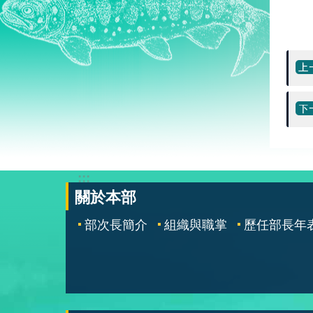
:::
關於本部
部次長簡介
組織與職掌
歷任部長年