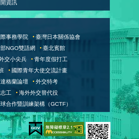
公開資訊
國際事務學院
臺灣日本關係協會
部NGO雙語網
臺北賓館
外交小尖兵
青年度假打工
班
國際青年大使交流計畫
凱達格蘭論壇
外交特考
交志工
海外外交替代役
球合作暨訓練架構（GCTF）