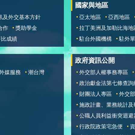
國家與地區
訊及外交基本方針
亞太地區
亞西地區
合作
獎助學金
拉丁美洲及加勒比海地
評比成績
駐台外國機構
駐外
政府資訊公開
外媒服務
潮台灣
外交部人權事務專區
政治獻金法第七條查詢
財團法人專區
外交
施政計畫、業務統計及
公職人員利益衝突迴避
行政院政策宅急便