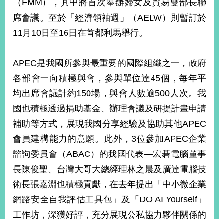
（FMM），其中將首次舉辦婦女及貿易雙部長聯
播
席會議。至於「經濟領袖週」（AELW）則暫訂於
政
11月10日至16日在首都利馬舉行。
府
資
訊
APEC是我國所參與最重要的國際組織之一，政府
公
各部會一向積極與會，參與單位達45個，每年平
開
均出席會議計約150場，與會人數逾500人次。我
為
國也積極透過捐助基金、辦理會議及研提計畫申請
民
服
補助等方式，展現我國分享經驗及協助其他APEC
務
會員建構能力的意願。此外，3位參加APEC企業
諮詢委員會（ABAC）的我國代表—宏碁電腦董事
本
部
長陳俊聖、台灣大哥大總經理林之晨及廣達電腦技
相
術長張嘉淵也積極貢獻，在去年提出「中小微企業
關
網
網路安全自我評估工具包」及「DO AI Yourself」
站
工作坊，深獲好評，充分展現公私協力夥伴關係的