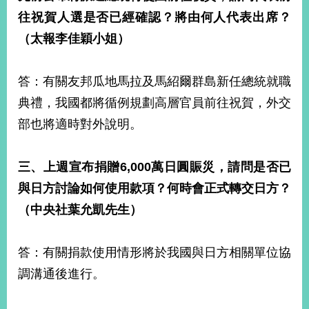
明
往祝賀人選是否已經確認？將由何人代表出席？
（太報
李佳穎小姐）
聯
絡
我
答：有關友邦瓜地馬拉及馬紹爾群島新任總統就職
們
典禮，我國都將循例規劃高層官員前往祝賀，外交
部也將適時對外說明。
三、上週宣布捐贈
6,000
萬日圓賑災，請問是否已
與日方討論如何使用款項？何時會正式轉交日方？
（中央社
葉允凱先生）
答：有關捐款使用情形將於我國與日方相關單位協
調溝通後進行。