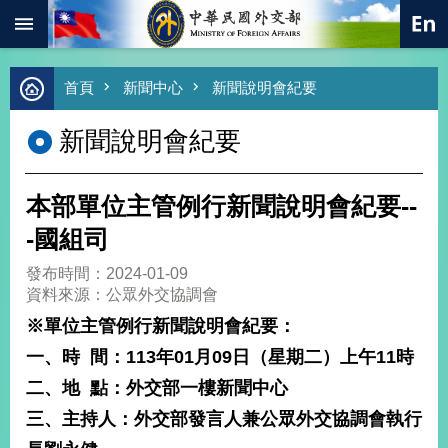
:::
跳到主要內容區塊
進
首頁
新聞中心
新聞說明會紀要
階
搜
新聞說明會紀要
尋
熱
門
本部單位主管例行新聞說明會紀要--
關
鍵
-國組司
字
發布時間：2024-01-09
總
資料來源：公眾外交協調會
合
外
※
單位主管例行新聞說明會紀要：
交
一、時
間：
113
年
01
月
09
日（星期二）上午
11
時
價
二、地
點：外交部一樓新聞中心
值
外
三、主持人：外交部發言人兼公眾外交協調會執行
交