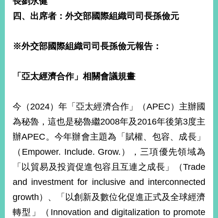
長劉永健
經
四、出席者：外交部國際組織司司長孫儉元
濟
日
不
落
※
外交部國際組織司司長孫儉元報告：
國
台
「亞太經濟合作」相關會議規畫
海
和
平
今（2024）年「亞太經濟合作」（APEC）主辦國
護
為秘魯，這也是秘魯繼2008年及2016年後第3度主
照
辦APEC。今年辦會主題為「賦權、包容、成長」
回
（Empower. Include. Grow.），三項優先領域為
首
網
「以貿易及投資促進包容且互連之成長」（Trade
頁
站
and investment for inclusive and interconnected
關
growth）、「以創新及數位化促進正式及全球經濟
於
導
本
轉型」（Innovation and digitalization to promote
覽