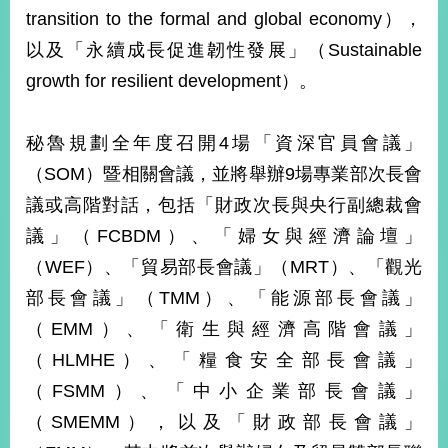
部
transition to the formal and global economy），
新
以及「永續成長促進韌性發展」（Sustainable
聞
growth for resilient development）。
中
心
秘魯規劃全年度召開4場「資深官員會議」
外
（SOM）暨相關會議，並將舉辦9場專業部次長會
交
資
議或高階對話，包括「財政次長與央行副總裁會
訊
議」（FCBDM）、「婦女與經濟論壇」
國
（WEF）、「貿易部長會議」（MRT）、「觀光
家
部長會議」（TMM）、「能源部長會議」
與
（EMM）、「衛生與經濟高階會議」
地
區
（HLMHE）、「糧食安全部長會議」
（FSMM）、「中小企業部長會議」
國
際
（SMEMM），以及「財政部長會議」
傳