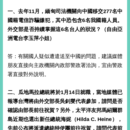
告
一、去年
11
月，緬甸司法機關向中國移交
277
名中
隱
國籍電信詐騙嫌犯，其中恐包含
6
名我國籍人員。
私
外交部是否持續掌握這
6
名台人的狀況？（自由亞
權
保
洲電台
李玉萍小姐）
護
及
資
答：有關國人疑似遭遣送至中國的問題，建議媒體
訊
朋友直接向主政機關內政部警政署洽詢，宜由警政
安
全
署直接對外說明。
政
策
二、瓜地馬拉總統將於
1
月
14
日就職，當地媒體已
無
報導台灣將由外交部長吳釗燮代表參加，請問是否
障
確認由部長前往祝賀？另外，太平洋友邦馬紹爾群
礙
網
島近期也選出新任總統海妮（
Hilda C. Heine
），
站
先前公布將派遣總統特使團前往祝賀，請問代表前
說