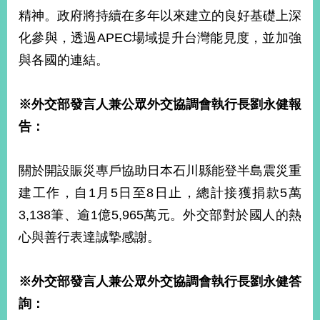
精神。政府將持續在多年以來建立的良好基礎上深
化參與，透過APEC場域提升台灣能見度，並加強
旅
部
粉
外
長
絲
與各國的連結。
國
信
專
人
箱
頁
急
難
救
※
外交部發言人兼公眾外交協調會執行長劉永健報
LINE
助
Instagram
X平台
服
(原推特)
務
告：
專
線
APP
YouTube
RSS
關於開設賑災專戶協助日本石川縣能登半島震災重
建工作，自1月5日至8日止，總計接獲捐款5萬
政
府
3,138筆、逾1億5,965萬元。外交部對於國人的熱
網
心與善行表達誠摯感謝。
站
資
料
※
外交部發言人兼公眾外交協調會執行長劉永健答
開
詢：
放
宣