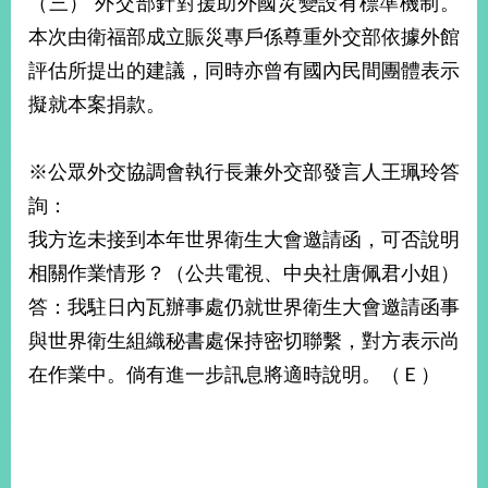
（三） 外交部針對援助外國災變設有標準機制。
告
本次由衛福部成立賑災專戶係尊重外交部依據外館
評估所提出的建議，同時亦曾有國內民間團體表示
隱
私
擬就本案捐款。
權
保
護
※公眾外交協調會執行長兼外交部發言人王珮玲答
及
詢：
資
訊
我方迄未接到本年世界衛生大會邀請函，可否說明
安
相關作業情形？（公共電視、中央社唐佩君小姐）
全
政
答：我駐日內瓦辦事處仍就世界衛生大會邀請函事
策
與世界衛生組織秘書處保持密切聯繫，對方表示尚
無
在作業中。倘有進一步訊息將適時說明。（Ｅ）
障
礙
網
站
說