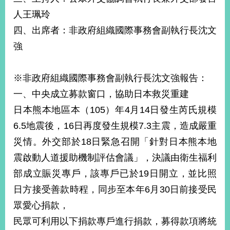
經
人王珮玲
濟
日
四、出席者：非政府組織國際事務會副執行長沈文
不
強
落
國
台
※非政府組織國際事務會副執行長沈文強報告：
海
和
一、中央成立募款窗口，協助日本救災重建
平
日本熊本地區本（105）年4月14日發生芮氏規模
護
6.5地震後，16日再度發生規模7.3主震，造成嚴重
照
災情。外交部於18日緊急召開「針對日本熊本地
回
震啟動人道援助機制評估會議」，決議由衛生福利
首
網
部成立賑災專戶，該專戶已於19日開立，並比照
日方接受善款時程，同步至本年6月30日前接受民
頁
站
關
眾愛心捐款，
於
導
本
民眾可利用以下捐款專戶進行捐款，募得款項將統
覽