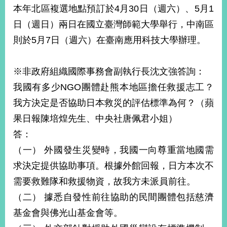
本年北區複選地點預訂於4月30日（週六）、5月1
日（週日）兩日在國立臺灣師範大學舉行，中南區
旅
部
粉
外
長
絲
則於5月7日（週六）在臺南應用科技大學辦理。
國
信
專
人
箱
頁
急
難
救
※非政府組織國際事務會副執行長沈文強答詢：
LINE
助
Instagram
X平台
服
(原推特)
務
我國有多少NGO團體赴熊本地區擔任救援志工？
專
線
我方決定是否協助日本救災的評估標準為何？（蘋
APP
YouTube
RSS
果日報陳培煌先生、中央社唐佩君小姐）
答：
政
（一） 外國發生災變時，我國一向尊重當地國需
府
網
求決定提供協助事項。根據外館回報，日方本次不
站
需要救難隊和救援物資，故我方未派員前往。
資
料
（二） 據悉自發性前往協助的民間團體包括慈濟
開
基金會與佛光山基金會等。
放
宣