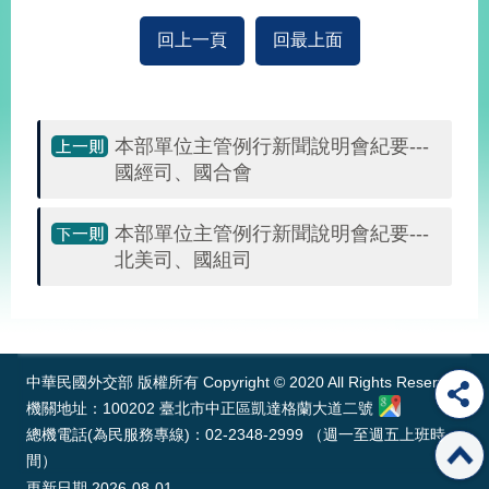
明
回上一頁
回最上面
聯
絡
我
們
本部單位主管例行新聞說明會紀要---
國經司、國合會
本部單位主管例行新聞說明會紀要---
北美司、國組司
:::
中華民國外交部 版權所有 Copyright © 2020 All Rights Reserved
機關地址：100202 臺北市中正區凱達格蘭大道二號
總機電話(為民服務專線)：02-2348-2999 （週一至週五上班時
間）
更新日期
2026-08-01