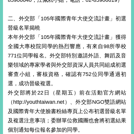
85906640；江佩耘小姐，電話：02-85906619）
播
政
二、外交部「105年國際青年大使交流計畫」初選
府
晉級名單揭曉
資
訊
本年外交部「105年國際青年大使交流計畫」獲得
公
全國大專校院同學的熱烈響應，有來自98所學校
開
771位同學報名。外交部特別邀請外語、舞蹈及音
為
樂領域的專家學者與外交部資深人員共同組成初選
民
審查小組，審核資格，確認有752位同學通過初
服
務
選，成功晉級複選。
外交部將於22日（星期五）前在活動官方網站
本
部
（http://youthtaiwan.net）、外交部NGO雙語網站
相
及國際青年大使臉書粉絲專頁上公布初選晉級名單
關
網
及複選注意事項；委辦單位救國團也會將初選結果
站
個別通知每位報名參加的同學。