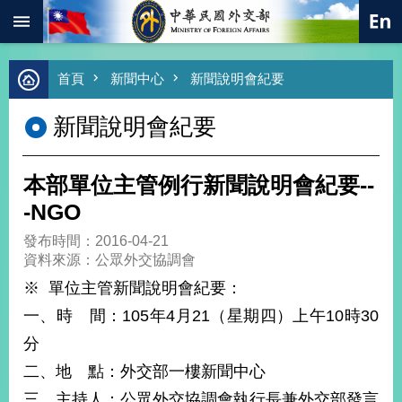
:::
跳到主要內容區塊
進
首頁
新聞中心
新聞說明會紀要
階
搜
新聞說明會紀要
尋
熱
門
本部單位主管例行新聞說明會紀要--
關
鍵
-NGO
字
發布時間：2016-04-21
總
資料來源：公眾外交協調會
合
外
※ 單位主管新聞說明會紀要：
交
一、時 間：105年4月21（星期四）上午10時30
價
分
值
外
二、地 點：外交部一樓新聞中心
交
三、主持人：公眾外交協調會執行長兼外交部發言