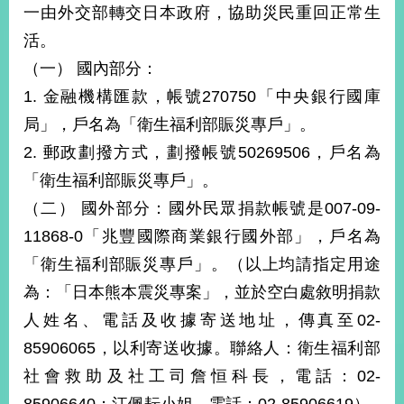
部
一由外交部轉交日本政府，協助災民重回正常生
活。
新
聞
（一） 國內部分：
中
1. 金融機構匯款，帳號270750「中央銀行國庫
心
局」，戶名為「衛生福利部賑災專戶」。
外
2. 郵政劃撥方式，劃撥帳號50269506，戶名為
交
資
「衛生福利部賑災專戶」。
訊
（二） 國外部分：國外民眾捐款帳號是007-09-
11868-0「兆豐國際商業銀行國外部」，戶名為
國
家
「衛生福利部賑災專戶」。（以上均請指定用途
與
為：「日本熊本震災專案」，並於空白處敘明捐款
地
區
人姓名、電話及收據寄送地址，傳真至02-
85906065，以利寄送收據。聯絡人：衛生福利部
國
社會救助及社工司詹恒科長，電話：02-
際
傳