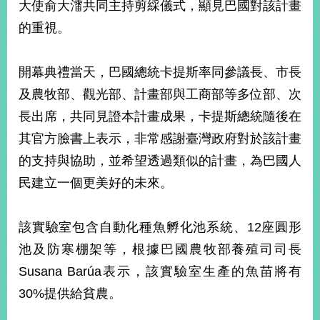
大使俞大㵢共同主持剪綵儀式，顯見巴國對該計畫
告
的重視。
隱
私
開幕典禮當天，巴國總統卡提斯率同參議長、市長
權
保
及農牧部、觀光部、計畫部與工商部等多位部、次
護
長出席，共同見證本計畫成果，卡提斯總統隨後在
及
資
其官方臉書上表示，非常感謝臺灣政府對於該計畫
訊
的支持與協助，並希望透過類似的計畫，為巴國人
安
全
民建立一個更美好的未來。
政
策
該實驗室包含自動化種魚孵化池系統、12座圓形
無
池及防寒棚架等，根據巴國農牧部養殖司司長
障
Susana Barúa表示，該實驗室生產的魚苗將有
礙
網
30%提供給貧農。
站
說