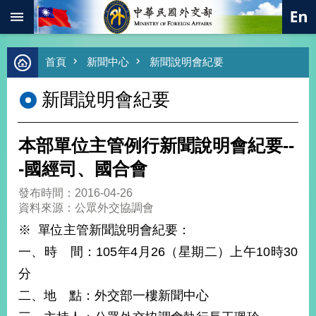
:::
跳到主要內容區塊
進
首頁
新聞中心
新聞說明會紀要
階
搜
新聞說明會紀要
尋
熱
門
本部單位主管例行新聞說明會紀要--
關
鍵
-國經司、國合會
字
發布時間：2016-04-26
總
資料來源：公眾外交協調會
合
外
※ 單位主管新聞說明會紀要：
交
一、時 間：105年4月26（星期二）上午10時30
價
分
值
外
二、地 點：外交部一樓新聞中心
交