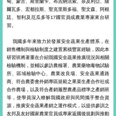
甸、蒙古、斯里蘭卡、布吉納法索、奈及利亞、薩
播
爾瓦多、宏都拉斯、聖克里斯多福、聖文森、阿根
政
廷、智利及厄瓜多等17國官員或農業專家來台研
府
習。
資
訊
公
我國多年來致力於發展安全蔬果生產體系，在
開
銷售機制與檢驗制度之建置累積豐富經驗，因此本
為
研習班將著重在介紹我國安全蔬果推廣現況與相關
民
服
檢驗機制，並輔以參訪農糧署、農業藥物毒物試驗
務
所、區域檢驗中心、農業改良場、安全蔬果通路
商、符合農委會外銷專區規範之果菜生產合作社或
本
部
合作農場，以及符合產銷履歷農產品標準之產銷班
相
等，使學員深入瞭解我國政府與民間攜手整合資
關
網
源，推廣安全蔬果產銷之運作模式，以提供參訓之
站
友邦及友好國家農業官員或專家返國後規劃與推動