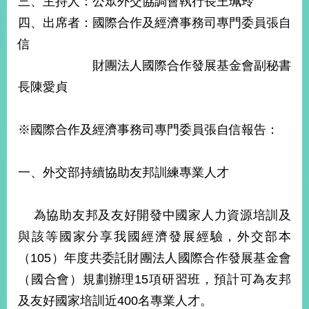
三、主持人：公眾外交協調會執行長王珮玲
經
四、出席者：國際合作及經濟事務司專門委員張自
濟
日
信
不
落
財團法人國際合作發展基金會副秘書
國
長陳愛貞
台
海
和
※國際合作及經濟事務司專門委員張自信報告：
平
護
一、外交部持續協助友邦訓練專業人才
照
回
為協助友邦及友好開發中國家人力資源培訓及
首
網
與該等國家分享我國經濟發展經驗，外交部本
頁
站
（105）年度共委託財團法人國際合作發展基金會
關
（國合會）規劃辦理15項研習班，預計可為友邦
於
導
本
及友好國家培訓近400名專業人才。
覽