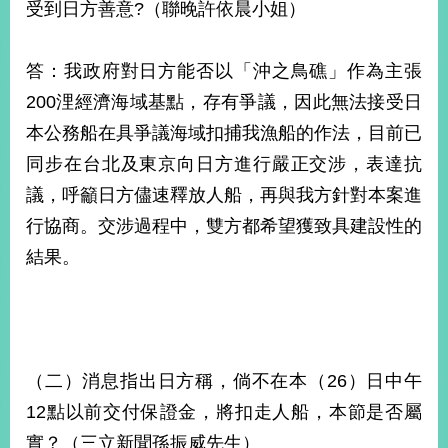
受到日方善意?（聯晚許依晨小姐）
答：我政府對日方能否以「沖之鳥礁」作為主張
200浬經濟海域基點，存有爭議，因此無法接受日
本公務船在具爭議海域扣捕我漁船的作法，目前已
同步在台北及東京向日方進行嚴正交涉，表達抗
議，呼籲日方儘速釋放人船，再與我方針對本案進
行協商。交涉過程中，雙方都希望獲致具建設性的
結果。
（二）消息指出日方稱，倘不在本（26）日中午
12點以前交付保證金，將扣走人船，本節是否屬
實？（三立新聞孫振威先生）