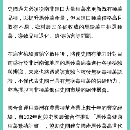
史國過去必須從南非進口大量種薯來更新既有種薯
品種，以提升馬鈴薯產量，但因進口種薯價格高且
取得不易，鄉村農民多從收成的馬鈴薯中挑選種
薯，導致品種退化、遺傳病害等問題。
在病害檢驗實驗室啟用後，將使史國有能力針對目
前盛行於非洲南部地區的馬鈴薯病毒進行各項檢驗
與辨識，未來也將透過該實驗室核發無病毒種薯認
證，不僅代表史國已具有無病毒種薯的供給能力，
亦為擺脫南非種薯獨佔史國市場的絕佳機會。
國合會運用臺灣在農業種苗產業上數十年的豐富經
驗，自102年起與史國農部合作推動「馬鈴薯健康
種薯繁殖計畫」，協助史國建立國產馬鈴薯高世代