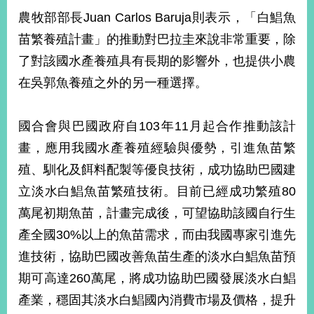
明
農牧部部長Juan Carlos Baruja則表示，「白鯧魚
苗繁養殖計畫」的推動對巴拉圭來說非常重要，除
聯
絡
了對該國水產養殖具有長期的影響外，也提供小農
我
在吳郭魚養殖之外的另一種選擇。
們
國合會與巴國政府自103年11月起合作推動該計
畫，應用我國水產養殖經驗與優勢，引進魚苗繁
殖、馴化及餌料配製等優良技術，成功協助巴國建
立淡水白鯧魚苗繁殖技術。目前已經成功繁殖80
萬尾初期魚苗，計畫完成後，可望協助該國自行生
產全國30%以上的魚苗需求，而由我國專家引進先
進技術，協助巴國改善魚苗生產的淡水白鯧魚苗預
期可高達260萬尾，將成功協助巴國發展淡水白鯧
產業，穩固其淡水白鯧國內消費市場及價格，提升