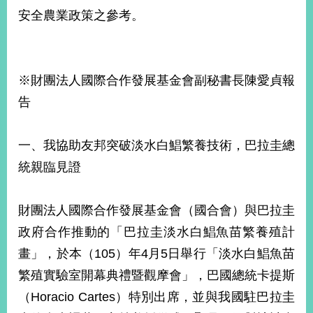
安全農業政策之參考。
旅
部
粉
外
長
絲
國
信
專
人
箱
頁
急
※財團法人國際合作發展基金會副秘書長陳愛貞報
難
救
告
LINE
助
Instagram
X平台
服
(原推特)
務
專
線
一、我協助友邦突破淡水白鯧繁養技術，巴拉圭總
APP
YouTube
RSS
統親臨見證
政
府
財團法人國際合作發展基金會（國合會）與巴拉圭
網
政府合作推動的「巴拉圭淡水白鯧魚苗繁養殖計
站
畫」，於本（105）年4月5日舉行「淡水白鯧魚苗
資
料
繁殖實驗室開幕典禮暨觀摩會」，巴國總統卡提斯
開
（Horacio Cartes）特別出席，並與我國駐巴拉圭
放
宣