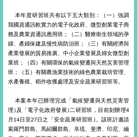
部
新
本年度研習班共有以下五大類別：（一）強調
聞
我國資通訊軟實力的電子化政府、微型創業電子商
中
心
務及農業資通訊應用班；（二）醫療衛生領域的孕
婦、產婦保建及慢性病防治班；（三）有關經濟與
外
產業發展的貿易推廣、中小企業發展及婦女微型創
交
資
業班；（四）有關環保的氣候變遷與天然災害管理
訊
班；（五）有關農漁業技術的綠色農業栽培管理、
國
水產養殖、稻作收獲處理及安全蔬果研習班等。
家
與
本案本年已辦理完成「氣候變遷與天然災害管
地
區
理｣及「電子化政府發展｣二研習班，目前刻辦理4
月14日至27日之「安全蔬果研習班｣。該班計邀請
國
際
索羅門群島、馬紹爾群島、帛琉、斐濟、印尼、緬
傳