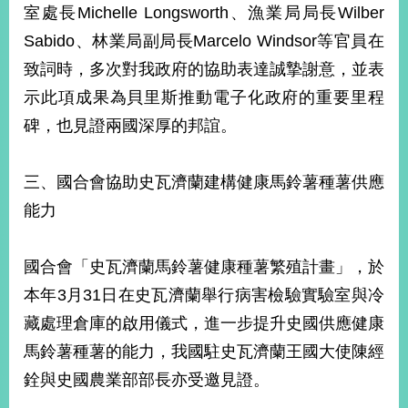
室處長Michelle Longsworth、漁業局局長Wilber
Sabido、林業局副局長Marcelo Windsor等官員在
致詞時，多次對我政府的協助表達誠摯謝意，並表
示此項成果為貝里斯推動電子化政府的重要里程
碑，也見證兩國深厚的邦誼。
三、國合會協助史瓦濟蘭建構健康馬鈴薯種薯供應
能力
國合會「史瓦濟蘭馬鈴薯健康種薯繁殖計畫」，於
本年3月31日在史瓦濟蘭舉行病害檢驗實驗室與冷
藏處理倉庫的啟用儀式，進一步提升史國供應健康
馬鈴薯種薯的能力，我國駐史瓦濟蘭王國大使陳經
銓與史國農業部部長亦受邀見證。