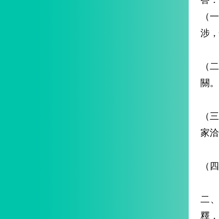
（
涉，
（
關。
（三
家洽
（四
二
釋，