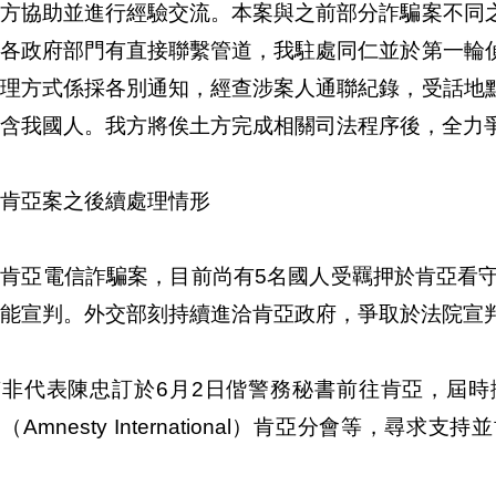
我方協助並進行經驗交流。本案與之前部分詐騙案不同
國各政府部門有直接聯繫管道，我駐處同仁並於第一輪
處理方式係採各別通知，經查涉案人通聯紀錄，受話地
含我國人。我方將俟土方完成相關司法程序後，全力
肯亞案之後續處理情形
肯亞電信詐騙案，目前尚有5名國人受羈押於肯亞看守
能宣判。外交部刻持續進洽肯亞政府，爭取於法院宣
南非代表陳忠訂於6月2日偕警務秘書前往肯亞，屆
（Amnesty International）肯亞分會等，