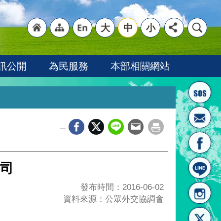
大
中
小
"回
"網
"英
訊公開
為民服務
本部相關網站
_
首頁
站導
文語
非司
發布時間：2016-06-02
資料來源：公眾外交協調會