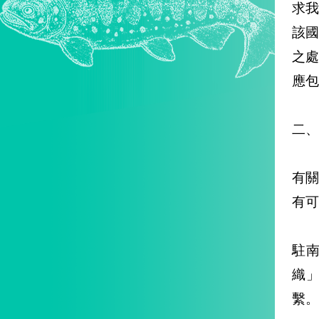
求
該
之
應包
二、
有關
有可
駐
織」
繫。