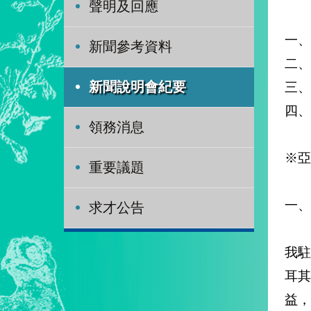
聲明及回應
一、
新聞參考資料
二、
三、
新聞說明會紀要
四、
領務消息
※亞
重要議題
一、
求才公告
我駐
耳
益