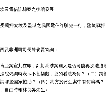
埃及電信詐騙案之後續發展
受羈押於埃及監獄之我國電信詐騙犯一行，鑒於羈押期
西及非洲司司長陳俊賢答詢：
、肯亞案宣判在即，針對我涉案國人是否可能再次遭遣
立法院備詢時表示不甚樂觀，您的看法為何？（二）跨
請哪些國家協助？（四）我方於肯亞案中有何籌碼？（Tai
、自由時報林良昇先生）
答：