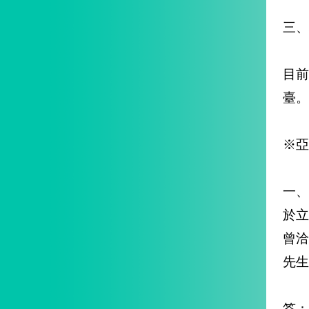
三、
目前
臺。
※亞
一
於
曾洽
先生