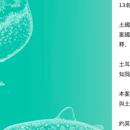
13
土國
案國
釋。
土耳
知我
本
與土
約