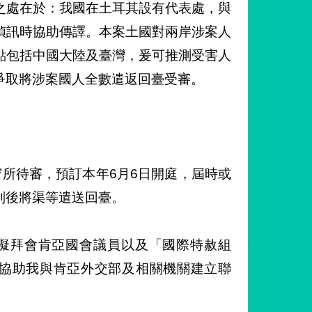
之處在於：我國在土耳其設有代表處，與
偵訊時協助傳譯。本案土國對兩岸涉案人
點包括中國大陸及臺灣，爰可推測受害人
爭取將涉案國人全數遣返回臺受審。
所待審，預訂本年6月6日開庭，屆時或
判後將渠等遣送回臺。
時擬拜會肯亞國會議員以及「國際特赦組
尋求支持並協助我與肯亞外交部及相關機關建立聯