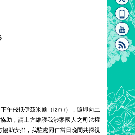
[連
覽
系"
玲
結]"
[連
下午飛抵伊茲米爾（Izmir），隨即向土
結]"
要協助，請土方維護我涉案國人之司法權
方協助安排，我駐處同仁當日晚間共探視