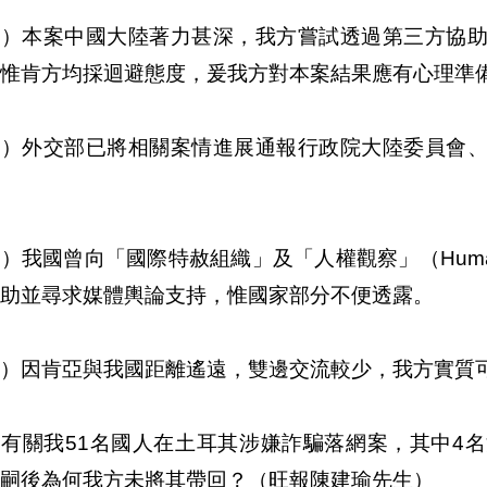
一）本案中國大陸著力甚深，我方嘗試透過第三方協
惟肯方均採迴避態度，爰我方對本案結果應有心理準
二）外交部已將相關案情進展通報行政院大陸委員會
）我國曾向「國際特赦組織」及「人權觀察」（Human R
助並尋求媒體輿論支持，惟國家部分不便透露。
）因肯亞與我國距離遙遠，雙邊交流較少，我方實質
、有關我51名國人在土耳其涉嫌詐騙落網案，其中4
嗣後為何我方未將其帶回？（旺報陳建瑜先生）