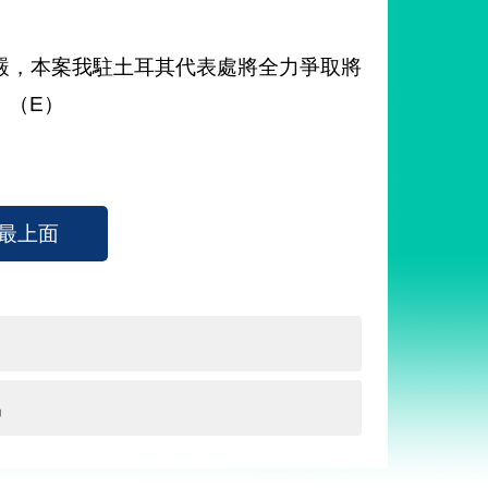
嚴，本案我駐土耳其代表處將全力爭取將
。（E）
最上面
協