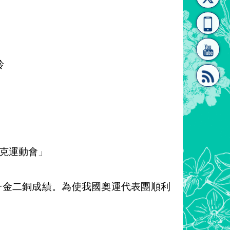
[連
覽
系"
玲
結]"
[連
匹克運動會」
得一金二銅成績。為使我國奧運代表團順利
結]"