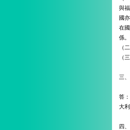
與
國
在
係。
（二
（
三、
答
大利
四、