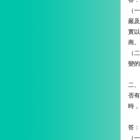
（
嚴
實
商。
（
變的
二
否
時，
答：
（