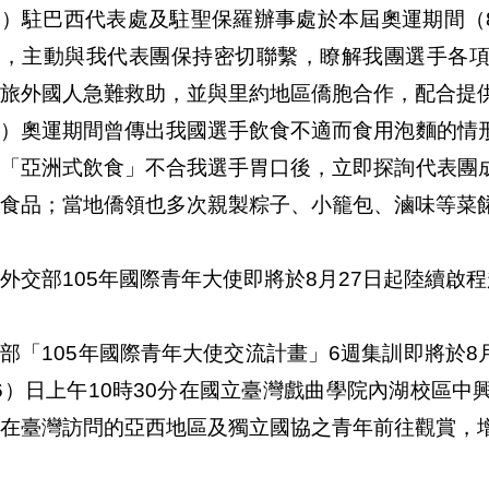
）駐巴西代表處及駐聖保羅辦事處於本屆奧運期間（8
」，主動與我代表團保持密切聯繫，瞭解我團選手各
旅外國人急難救助，並與里約地區僑胞合作，配合提
二）奧運期間曾傳出我國選手飲食不適而食用泡麵的情
的「亞洲式飲食」不合我選手胃口後，立即探詢代表團
食品；當地僑領也多次親製粽子、小籠包、滷味等菜
外交部105年國際青年大使即將於8月27日起陸續啟
部「105年國際青年大使交流計畫」6週集訓即將於8
6）日上午10時30分在國立臺灣戲曲學院內湖校區
在臺灣訪問的亞西地區及獨立國協之青年前往觀賞，