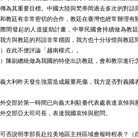
福傳為其重要目標。中國大陸與梵蒂岡過去多次的對話
亦和教廷有非常密切的合作，教廷在臺灣也經常辦理有
國際間發起的人道援助計畫，中華民國會持續做為教
我方與教廷的邦誼非常穩固，我方也十分珍惜與教廷
）在此不便評論「越南模式」。
三）陳副總統做為我國的特使出訪教廷，會和教宗進行
義大利昨天發生強震造成嚴重死傷，我方是否對義國
：外交部於第一時間已向義大利駐臺代表處表達哀悼與
外交部亞太司司長，表達我國哀悼與慰問。
可否說明李部長赴拉美地區主持區域會報時程表？（