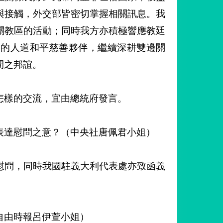
與接觸，外交部皆密切掌握相關訊息。我
關教區的活動；同時我方亦積極響應教廷
廷的人道和平慈善夥伴，繼續深耕雙邊關
間之邦誼。
怎樣的交流，宜由總統府發言。
表達慰問之意？（中央社唐佩君小姐）
慰問，同時我國駐義大利代表處亦致函義
自由時報呂伊萱小姐）