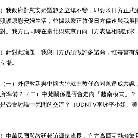
一）我政府對慰安婦議題之立場不變，即要求日方正式
及照護原慰安婦生活，並據以嚴正敦促日方儘速與我展
以對。我方已同時在臺北與東京再向日方表達相關訴求
二）針對此議題，我與日方仍須做許多諮商，惟每當有
立場。
、（一）外傳教廷與中國大陸就主教任命問題達成共識
有所準備？（二）中梵關係是否會走向「越南模式」？
是否會討論中梵間的交流？（UDNTV李詠平小姐、
一）中華民國與教廷邦誼源遠流長，官方高層互動頻繁