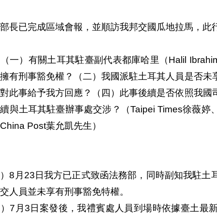
部長已完成區域會報，並順訪我邦交國瓜地拉馬，此
（一）有關土耳其駐臺副代表都庫哈里（Halil Ibrahi
否擁有刑事豁免權？（二）我國派駐土耳其人員是否未
針對此事給予我方回應？（四）此事後續是否依照我國
續與土耳其駐臺辦事處交涉？（Taipei Times徐
China Post葉允凱先生）
）8月23日我方已正式致函法務部，同時副知我駐土
交人員並未享有刑事豁免特權。
二）7月3日案發後，我禮賓處人員到場時依據臺土最