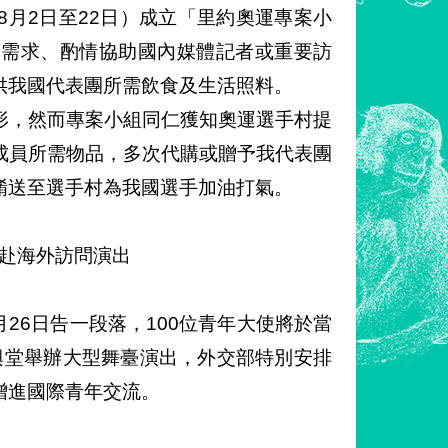
月2日至22日）成立「里約奧運專案小
項需求、酌情協助國內媒體記者或重要訪
供我國代表團所需飲食及生活照料。
形，然而專案小組同仁獲知奧運選手村提
成員所需物品，多次代購或贈予我代表團
餚送至選手村為我國選手加油打氣。
程赴海外訪問演出
月26日告一段落，100位青年大使將於當
中興堂舉辦大型舞臺演出，外交部特別安排
增進國際青年交流。