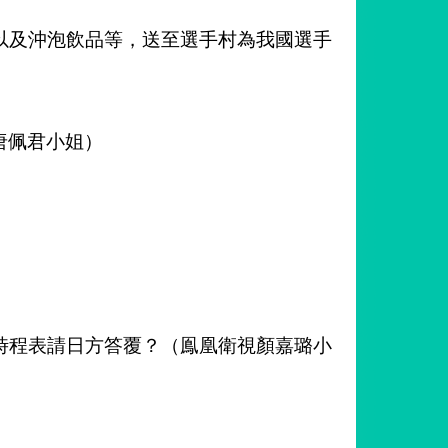
以及沖泡飲品等，送至選手村為我國選手
唐佩君小姐）
時程表請日方答覆？（鳯凰衛視顏嘉璐小