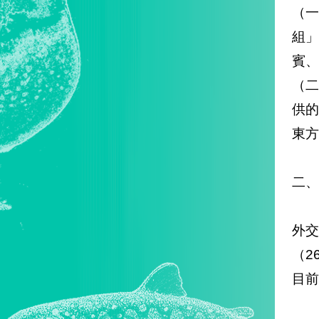
（一
組
賓、
（
供
東方
二、
外交
（2
目前