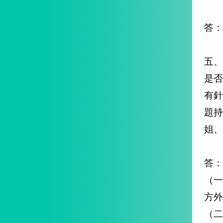
答：
五、
是
有
題持
姐、
答：
（一
方外
（