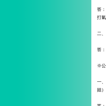
答
打氣
二、
答：
※公
一
姐）
答：