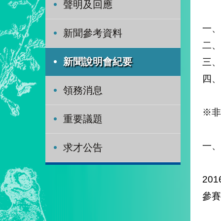
聲明及回應
一、
新聞參考資料
二、
三、
新聞說明會紀要
四、
領務消息
※非
重要議題
一、
求才公告
20
參賽