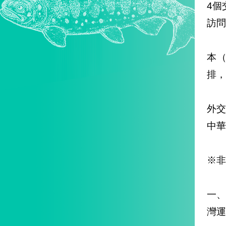
4個
訪問
本
排，
外
中華
※非
一
灣運