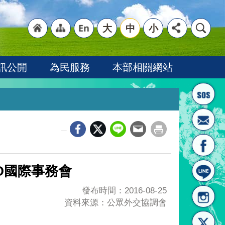
大
中
小
"回
"網
"英
訊公開
為民服務
本部相關網站
_
首頁
站導
文語
O國際事務會
發布時間：2016-08-25
資料來源：公眾外交協調會