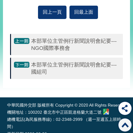
回上一頁
回最上面
本部單位主管例行新聞說明會紀要---
NGO國際事務會
本部單位主管例行新聞說明會紀要---
國組司
:::
中華民國外交部 版權所有 Copyright © 2020 All Rights Reserved
機關地址：100202 臺北市中正區凱達格蘭大道二號
總機電話(為民服務專線)：02-2348-2999 （週一至週五上班時
間）