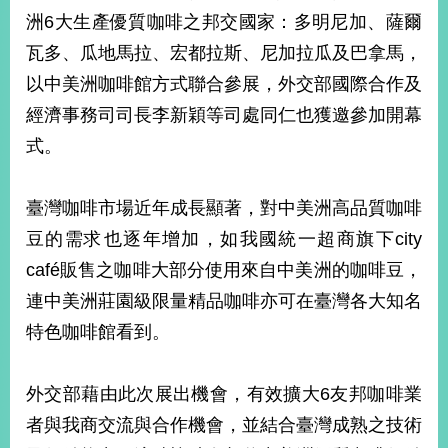
洲6大生產優質咖啡之邦交國家：多明尼加、薩爾
瓦多、瓜地馬拉、宏都拉斯、尼加拉瓜及巴拿馬，
旅
部
粉
外
長
絲
以中美洲咖啡館方式聯合參展，外交部國際合作及
國
信
專
人
箱
頁
急
經濟事務司司長李新穎等司處同仁也獲邀參加開幕
難
救
式。
LINE
助
Instagram
X平台
服
(原推特)
務
專
線
臺灣咖啡市場近年成長顯著，對中美洲高品質咖啡
APP
YouTube
RSS
豆的需求也逐年增加，如我國統一超商旗下city
café販售之咖啡大部分使用來自中美洲的咖啡豆，
政
府
連中美洲莊園級限量精品咖啡亦可在臺灣各大知名
網
特色咖啡館看到。
站
資
料
外交部藉由此次展出機會，有效擴大6友邦咖啡業
開
者與我商交流與合作機會，並結合臺灣成熟之技術
放
宣