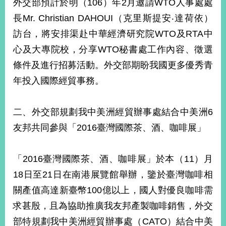
外交部預計於明（106）年2月邀請WTO人事處處
播
長Mr. Christian DAHOUI（克里斯提安‧達荷依）
政
訪台，將安排渠赴中華經濟研究院WTO及RTA中
府
心及大專院校，分享WTO秘書處工作內容、徵選
資
訊
條件及進行招募活動。外交部期盼我國更多優秀青
公
年投入國際經貿事務。
開
為
二、外交部規劃我中美洲經貿辦事處結合中美洲6
民
服
友邦共同參與「2016臺灣國際茶、酒、咖啡展」
務
「2016臺灣國際茶、酒、咖啡展」於本（11）月
本
部
18日至21日在南港展覽館舉辦，鑒於臺灣咖啡相
相
關產值高達新臺幣100億以上，國人對優良咖啡需
關
網
求甚殷，且為協助推廣我友邦產製咖啡銷售，外交
站
部特規劃我中美洲經貿辦事處（CATO）結合中美