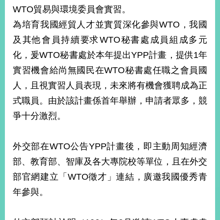
部
WTO貿易與環境委員會實習。
新
為培育我國經貿人才並實質深化參與WTO，我國
聞
及其他會員持續要求WTO秘書處成員組成多元
中
心
化，爰WTO秘書處於本年提出YPP計畫，提供1年
實習機會給尚無國民在WTO秘書處任職之會員國
外
人，且視實習人員表現，未來將有機會獲聘成為正
交
資
式職員。由於該計畫係首年舉辦，申請者眾多，競
訊
爭十分激烈。
國
家
外交部在WTO公告YPP計畫後，即主動周知經濟
與
部、教育部、智庫及各大專院校等單位，且在外交
地
區
部官網建立「WTO徵才」連結，廣邀我國優秀青
年參與。
國
際
傳