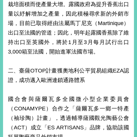
栽培面積而使產量大增。露國政府為提升香蕉出口
量以紓解增加之產量，因此積極尋求新的外銷市
場，目前已取得經由法屬馬丁尼克（Martinique）
出口至法國的管道；因此，明年起露國香蕉除了維
持出口至英國外，將於1月至3月每月試行出口
3,000箱至法國，開始進軍法國市場。
二、臺薩OTOP計畫獲奧地利公平貿易組織EZA認
證，成功邁入歐洲連鎖通路體系
國合會與薩爾瓦多全國微小型企業委員會
（CONAMYPE）合作之「薩爾瓦多一鄉一特產
（袖珍陶）計畫」，透過輔導薩國觀光陶藝公會
（ACT）成立「ES ARTISANS」品牌，協助該國