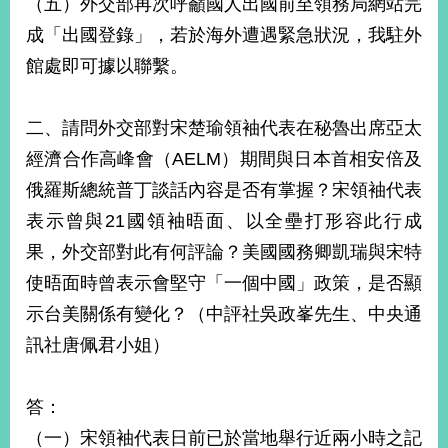
（五）外交部再次呼籲國人出國前至領務局網站完
成「出國登錄」，若於海外遭遇緊急狀況，我駐外
館處即可據以聯繫。
二、請問外交部對宋楚瑜領袖代表在秘魯出席亞太
經濟合作高峰會（AELM）期間與日本首相安倍及
俄羅斯總統普丁談話內容是否有掌握？宋領袖代表
表示曾與21國領袖晤面、以全壘打形容此行成
果，外交部對此有何評論？美國國務卿凱瑞與宋特
使晤面時曾表示會堅守「一個中國」政策，是否顯
示台美關係有變化？（中評社吳政峯先生、中央通
訊社唐佩君小姐）
答：
（一）宋領袖代表日前已於當地舉行近兩小時之記