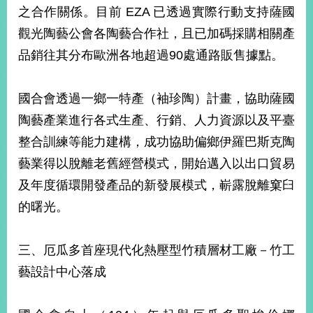
之合作關係。目前 EZA 已透過實際行動支持薩國
觀光陶藝公會各陶藝合作社，且已加碼採購相關產
品銷往其分布歐洲各地超過90處通路販售據點。
國合會透過一鄉一特產（袖珍陶）計畫，協助薩國
陶藝產業進行各式生產、行銷、人力資源以及平臺
整合訓練等能力建構，成功協助偏鄉伊羅巴斯克陶
藝業得以脫離老舊經營模式，開始邁入以出口貿易
及年度循環開發產品的新發展模式，嶄露脫離窠臼
的曙光。
三、厄瓜多首座現代化熱壓型竹積層材工廠－竹工
藝設計中心落成