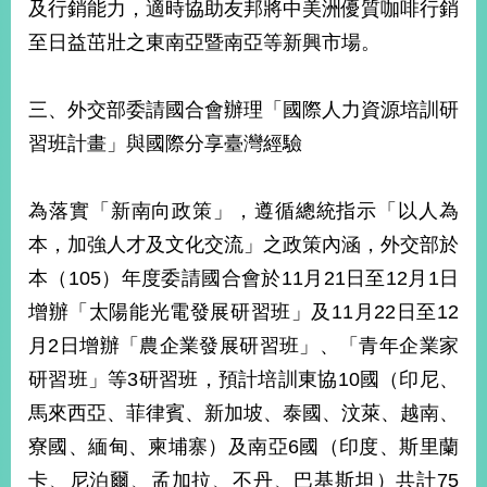
及行銷能力，適時協助友邦將中美洲優質咖啡行銷
告
至日益茁壯之東南亞暨南亞等新興市場。
隱
私
三、外交部委請國合會辦理「國際人力資源培訓研
權
保
習班計畫」與國際分享臺灣經驗
護
及
資
為落實「新南向政策」，遵循總統指示「以人為
訊
本，加強人才及文化交流」之政策內涵，外交部於
安
全
本（105）年度委請國合會於11月21日至12月1日
政
增辦「太陽能光電發展研習班」及11月22日至12
策
月2日增辦「農企業發展研習班」、「青年企業家
無
研習班」等3研習班，預計培訓東協10國（印尼、
障
馬來西亞、菲律賓、新加坡、泰國、汶萊、越南、
礙
網
寮國、緬甸、柬埔寨）及南亞6國（印度、斯里蘭
站
卡、尼泊爾、孟加拉、不丹、巴基斯坦）共計75
說