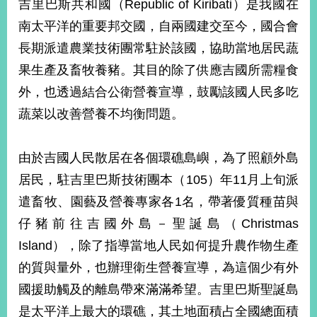
吉里巴斯共和國（Republic of Kiribati）是我國在
南太平洋的重要邦交國，自兩國建交至今，國合會
長期派遣農業技術團常駐於該國，協助當地居民蔬
果生產及畜牧養豬。其目的除了供應吉國所需糧食
外，也透過結合公衛營養宣導，鼓勵該國人民多吃
蔬菜以改善營養不均衡問題。
由於吉國人民散居在各個環礁島嶼，為了照顧外島
居民，駐吉里巴斯技術團本（105）年11月上旬派
遣畜牧、園藝及營養專家各1名，帶著優質種苗與
仔豬前往吉國外島－聖誕島（Christmas
Island），除了指導當地人民如何提升農作物生產
的質與量外，也辦理衛生營養宣導，為這個少有外
國援助觸及的離島帶來滿滿希望。吉里巴斯聖誕島
是太平洋上最大的環礁，其土地面積占全國總面積