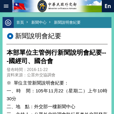
:::
跳到主要內容區塊
進
首頁
新聞中心
新聞說明會紀要
階
搜
新聞說明會紀要
尋
熱
門
本部單位主管例行新聞說明會紀要--
關
鍵
-國經司、國合會
字
發布時間：2016-11-22
總
資料來源：公眾外交協調會
合
外
※ 單位主管新聞說明會紀要：
交
一、時 間：105年11月22（星期二）上午10時
價
30分
值
外
二、地 點：外交部一樓新聞中心
交