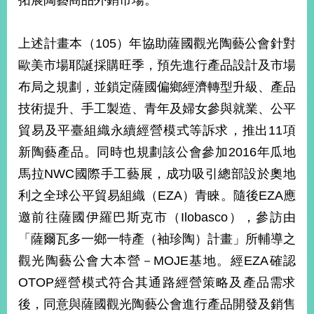
拓展陶藝商品外銷市場。
上述計畫本（105）年協助薩國觀光陶藝公會針對
歐美市場耶誕採購旺季，預先進行產品設計及市場
布局之規劃，並鎖定薩國偏鄉經濟轉型升級、產品
技術提升、手工製造、青年及婦女參與就業、公平
貿易及平臺組織永續經營模式等訴求，推出11項
新陶藝產品。同時也規劃該公會參加2016年瓜地
馬拉NWC國際手工藝展，成功吸引總部設於奧地
利之全球公平貿易組織（EZA）青睞。隨後EZA應
邀前往薩國伊羅巴斯克市（Ilobasco），參訪由
「薩爾瓦多一鄉一特產（袖珍陶）計畫」所輔導之
觀光陶藝公會大本營－MOJE基地。經EZA確認
OTOP經營模式符合其通路經營策略及產品需求
後，同意與薩國觀光陶藝公會進行產品開發及銷售