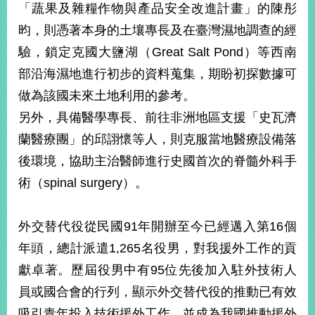
「蔬果及雜糧作物與產品安全改進計畫」的陳彤
昀，則憑著本身的土壤專長及在臺灣濕地調查的經
驗，鎖定克國大鹽湖（Great Salt Pond）等西南
部沿海濕地進行初步的資料蒐集，期盼初探數據可
做為該國未來土地利用的參考。
另外，具備醫學專長、前往非洲地區支援「史瓦濟
蘭醫療團」的邱詡懷等人，則克服當地醫療設備落
後環境，協助主治醫師進行史國首次的脊髓外科手
術（spinal surgery）。
外交替代役從民國91年開辦至今已經邁入第16個
年頭，總計派遣1,265名役男，對我援外工作的貢
獻卓著。歷屆役男中有95位先後加入駐外技術人
員或國合會的行列，顯示外交替代役的推動已有效
吸引青年投入技術援外工作，並成為我國推動援外