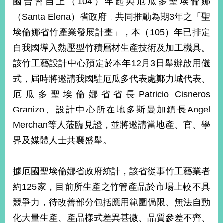
國合會自上（104）年起與厄瓜多聖埃倫娜
（Santa Elena）省政府，共同推動為期3年之「聖
埃倫娜省竹產業發展計畫」，本（105）年已排定
自我國導入熱壓型竹積層材生產技術及加工機具。
該竹工藝設計中心預定於本年12月3日舉辦啟用儀
式，屆時將邀請我國駐厄瓜多代表處鄭力城代表、
厄瓜多聖埃倫娜省省長Patricio Cisneros
Granizo、設計中心所在地多斯曼加鎮長Angel
Merchan等人蒞臨見證，並將邀請當地產、官、學
界及媒體人士共襄盛舉。
據厄國聖埃倫娜省政府統計，該省從事竹工藝業者
約125家，目前所生產之竹管產品於市場上較不具
競爭力，待改善部分包括應用範圍侷限、無法自動
化大量生產、產品樣式差異甚微、品質參差不齊、