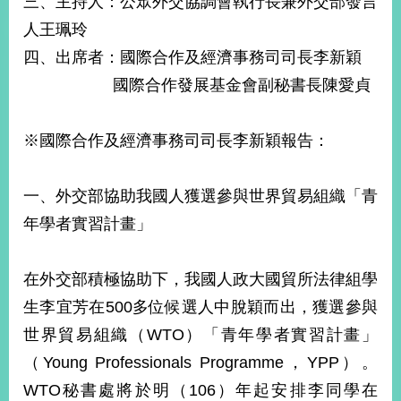
三、主持人：公眾外交協調會執行長兼外交部發言
經
人王珮玲
濟
日
四、出席者：國際合作及經濟事務司司長李新穎
不
落
國際合作發展基金會副秘書長陳愛貞
國
台
※國際合作及經濟事務司司長李新穎報告：
海
和
平
一、外交部協助我國人獲選參與世界貿易組織「青
護
年學者實習計畫」
照
回
在外交部積極協助下，我國人政大國貿所法律組學
首
網
生李宜芳在500多位候選人中脫穎而出，獲選參與
頁
站
世界貿易組織（WTO）「青年學者實習計畫」
關
（Young Professionals Programme，YPP）。
於
導
本
WTO秘書處將於明（106）年起安排李同學在
覽