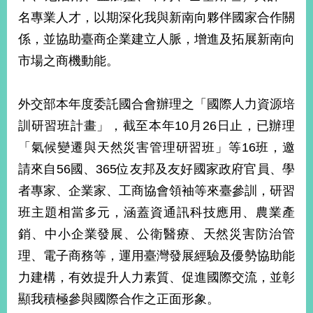
明
名專業人才，以期深化我與新南向夥伴國家合作關
係，並協助臺商企業建立人脈，增進及拓展新南向
聯
絡
市場之商機動能。
我
們
外交部本年度委託國合會辦理之「國際人力資源培
訓研習班計畫」，截至本年10月26日止，已辦理
「氣候變遷與天然災害管理研習班」等16班，邀
請來自56國、365位友邦及友好國家政府官員、學
者專家、企業家、工商協會領袖等來臺參訓，研習
班主題相當多元，涵蓋資通訊科技應用、農業產
銷、中小企業發展、公衛醫療、天然災害防治管
理、電子商務等，運用臺灣發展經驗及優勢協助能
力建構，有效提升人力素質、促進國際交流，並彰
顯我積極參與國際合作之正面形象。