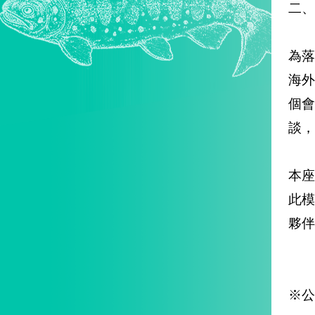
二、
為落
海外
個
談，
本
此模
夥伴
※公