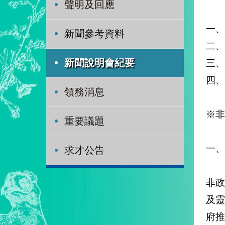
聲明及回應
一、
新聞參考資料
二、
三、
新聞說明會紀要
四、
領務消息
※非
重要議題
一、
求才公告
非
及靈
府