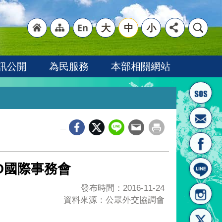
大
中
小
"回
"網
"英
訊公開
為民服務
本部相關網站
_
首頁
站導
文語
O國際事務會
發布時間：2016-11-24
資料來源：公眾外交協調會