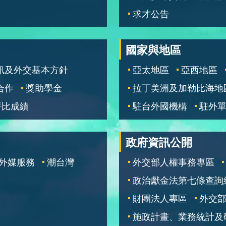
求才公告
國家與地區
訊及外交基本方針
亞太地區
亞西地區
合作
獎助學金
拉丁美洲及加勒比海地
評比成績
駐台外國機構
駐外
政府資訊公開
外媒服務
潮台灣
外交部人權事務專區
政治獻金法第七條查詢
財團法人專區
外交
施政計畫、業務統計及