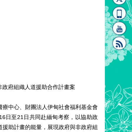
[連
覽
系"
結]"
[連
非政府組織人道援助合作計畫案
醫療中心、財團法人伊甸社會福利基金會
結]"
16日至21日共同赴緬甸考察，以協助政
道援助計畫的能量，展現政府與非政府組