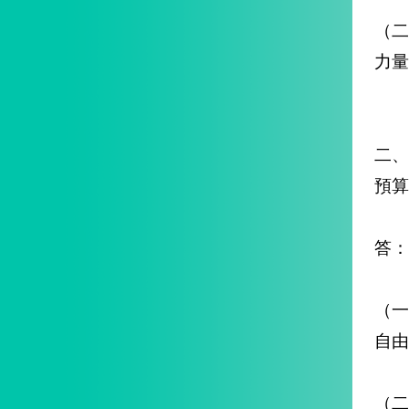
（
力量
二
預算
答：
（
自由
（二