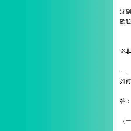
沈
歡迎
※非
一
如何
答：
（一