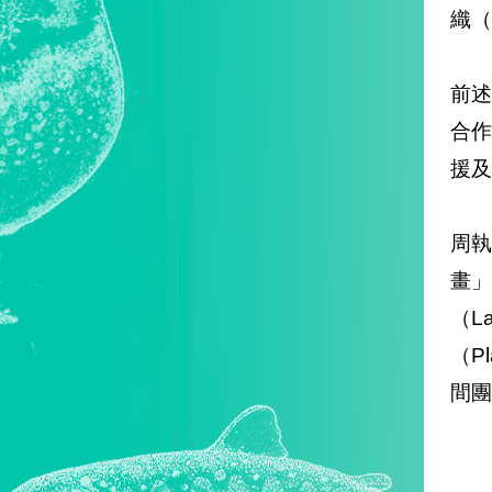
織（
前述
合
援及
周
畫
（L
（Pl
間團