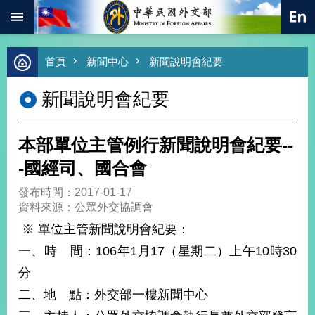
:::
跳到主要內容區塊
進
首頁
新聞中心
新聞說明會紀要
階
搜
新聞說明會紀要
尋
熱
門
本部單位主管例行新聞說明會紀要--
關
鍵
-國經司、國合會
字
發布時間：2017-01-17
總
資料來源：公眾外交協調會
合
外
※ 單位主管新聞說明會紀要：
交
一、時 間：106年1月17（星期二）上午10時30
價
分
值
外
二、地 點：外交部一樓新聞中心
交