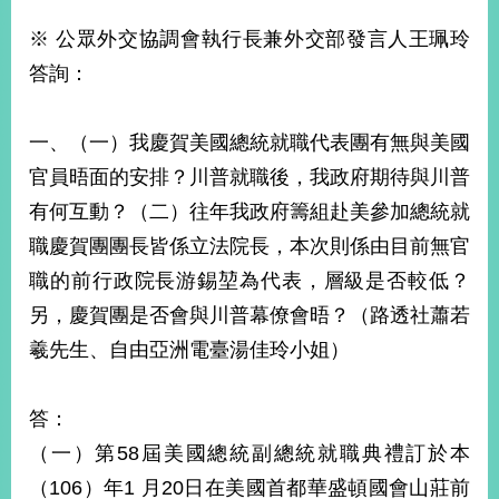
※ 公眾外交協調會執行長兼外交部發言人王珮玲
答詢：
一、（一）我慶賀美國總統就職代表團有無與美國
官員晤面的安排？川普就職後，我政府期待與川普
有何互動？（二）往年我政府籌組赴美參加總統就
職慶賀團團長皆係立法院長，本次則係由目前無官
職的前行政院長游錫堃為代表，層級是否較低？
另，慶賀團是否會與川普幕僚會晤？（路透社蕭若
羲先生、自由亞洲電臺湯佳玲小姐）
答：
（一）第58屆美國總統副總統就職典禮訂於本
（106）年1 月20日在美國首都華盛頓國會山莊前