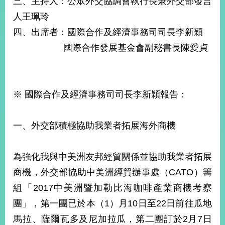
三、主持人：公眾外交協調會執行長兼外交部發言
經
人王珮玲
濟
日
四、出席者：國際合作及經濟事務司司長李新穎
不
落
國際合作發展基金會副秘書長陳愛貞
國
台
海
和
※ 國際合作及經濟事務司司長李新穎報告：
平
護
一、外交部積極協助我業者拓展海外商機
照
回
為強化我與中美洲友邦經貿關係並協助我業者拓展
首
網
商機，外交部協助中美洲經貿辦事處（CATO）籌
頁
站
組「2017中美洲暨加勒比海咖啡產業商機考察
關
團」，第一團已於本（1）月10日至22日前往瓜地
於
導
本
馬拉、薩爾瓦多及尼加拉瓜，第二團訂於2月7日
覽