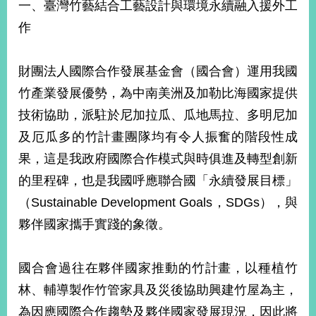
一、臺灣竹藝結合工藝設計與環境永續融入援外工
告
作
隱
私
財團法人國際合作發展基金會（國合會）運用我國
權
保
竹產業發展優勢，為中南美洲及加勒比海國家提供
護
技術協助，派駐於尼加拉瓜、瓜地馬拉、多明尼加
及
資
及厄瓜多的竹計畫團隊均有令人振奮的階段性成
訊
果，這是我政府國際合作模式與時俱進及轉型創新
安
全
的里程碑，也是我國呼應聯合國「永續發展目標」
政
（Sustainable Development Goals，SDGs），與
策
夥伴國家攜手實踐的象徵。
無
障
國合會過往在夥伴國家推動的竹計畫，以種植竹
礙
網
林、輔導製作竹管家具及災後協助興建竹屋為主，
站
為因應國際合作趨勢及夥伴國家發展現況，因此將
說