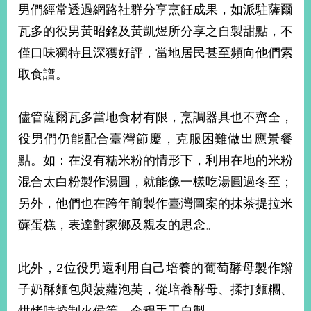
男們經常透過網路社群分享烹飪成果，如派駐薩爾
瓦多的役男黃昭銘及黃凱煜所分享之自製甜點，不
僅口味獨特且深獲好評，當地居民甚至頻向他們索
取食譜。
儘管薩爾瓦多當地食材有限，烹調器具也不齊全，
役男們仍能配合臺灣節慶，克服困難做出應景餐
點。如：在沒有糯米粉的情形下，利用在地的米粉
混合太白粉製作湯圓，就能像一樣吃湯圓過冬至；
另外，他們也在跨年前製作臺灣圖案的抹茶提拉米
蘇蛋糕，表達對家鄉及親友的思念。
此外，2位役男還利用自己培養的葡萄酵母製作辮
子奶酥麵包與菠蘿泡芙，從培養酵母、揉打麵糰、