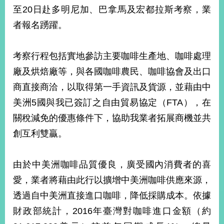
部
至20日赴多明尼加、巴拿馬及宏都拉斯考察，業
新
者報名踴躍。
聞
中
心
考察行程包括實地參訪主要咖啡生產地、咖啡處理
廠及烘焙廠等，與各國咖啡農民、咖啡協會及出口
外
商直接商洽，以取得第一手資訊及貨源，並藉由中
交
資
美洲5國與我已簽訂之自由貿易協定（FTA），在
訊
關稅減免的優惠條件下，協助我業者拓展商機並共
國
創互利雙贏。
家
與
由於中美洲咖啡品質優良，廣受國內消費者的喜
地
區
愛，業者將藉由此行以擴增中美洲咖啡供應來源，
透過自中美洲直接進口咖啡，降低採購成本。依據
國
際
財政部統計，2016年臺灣對咖啡進口金額（約
傳