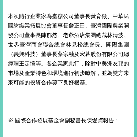
本次隨行企業家為臺糖公司董事長黃育徵、中華民
旅
部
粉
外
長
絲
國紡織業拓展協會董事長詹正田、臺灣國際農業開
國
信
專
人
箱
頁
急
發公司董事長陳郁然、老爺酒店集團總裁林清波、
難
救
世界臺灣商會聯合總會林見松總會長、開陽集團
LINE
助
Instagram
X平台
服
(原推特)
務
（義興科技）董事長蔡宗融及宏碁股份有限公司總
專
線
經理王定愷等。各企業家此行，除對中美洲友邦的
APP
YouTube
RSS
市場及產業特色和環境進行初步瞭解，並為雙方未
來可能的投資合作奠下良好根基。
政
府
網
站
資
料
※ 國際合作發展基金會副秘書長陳愛貞報告：
開
放
宣