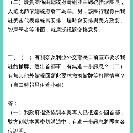
（二）慶賀團係由總統府籌組並由總統指派團長，
人選此節依總統府發言為準。另，該團行程係由我
駐美國代表處統籌安排，屆時會安排與美方政要、
智庫學者等晤面，就廣泛議題交換意見。
三、（一）有關奈及利亞外交部長日前宣布要求我
駐館撤牌、遷出首都事，有無進一步訊息？（二）
有無其他外館報回類此要求撤換館牌等打壓情事？
（自由時報呂伊萱小姐）
答：
（一）我政府指派協調本案專人已抵達奈國首都，
雙方刻就本案密切溝通中，有進一步訊息將即向各
位說明。