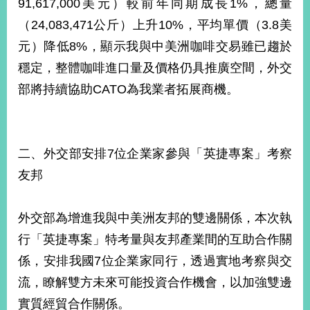
91,617,000美元）較前年同期成長1%，總量
播
（24,083,471公斤）上升10%，平均單價（3.8美
政
元）降低8%，顯示我與中美洲咖啡交易雖已趨於
府
穩定，整體咖啡進口量及價格仍具推廣空間，外交
資
訊
部將持續協助CATO為我業者拓展商機。
公
開
為
二、外交部安排7位企業家參與「英捷專案」考察
民
服
友邦
務
外交部為增進我與中美洲友邦的雙邊關係，本次執
本
部
行「英捷專案」特考量與友邦產業間的互助合作關
相
係，安排我國7位企業家同行，透過實地考察與交
關
網
流，瞭解雙方未來可能投資合作機會，以加強雙邊
站
實質經貿合作關係。