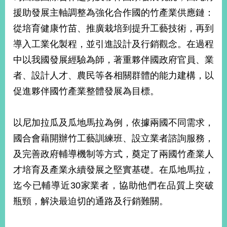
明
援助發展主軸調整為強化合作國的竹產業供應鏈：
從培育健康竹苗、推廣栽培到提升工藝技術，再到
聯
絡
導入工業化製程，並引進設計及行銷觀念。在過程
我
中以我國發展經驗為師，著重夥伴國政府官員、業
們
者、設計人才、農民等各相關群體的能力建構，以
促進夥伴國竹產業整體發展為目標。
以尼加拉瓜及瓜地馬拉為例，依據兩國不同需求，
國合會藉開辦竹工藝訓練班、設立業者諮詢服務，
及完善政府輔導機制等方式，奠定了兩國竹產業人
才培育及產業永續發展之堅實基礎。在瓜地馬拉，
迄今已輔導近30家業者，協助他們在品質上突破
瓶頸，解決最迫切的通路及行銷難關。