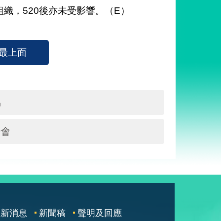
織，520後亦未受影響。（E）
最上面
協
合會
最新消息
新聞稿
聲明及回應