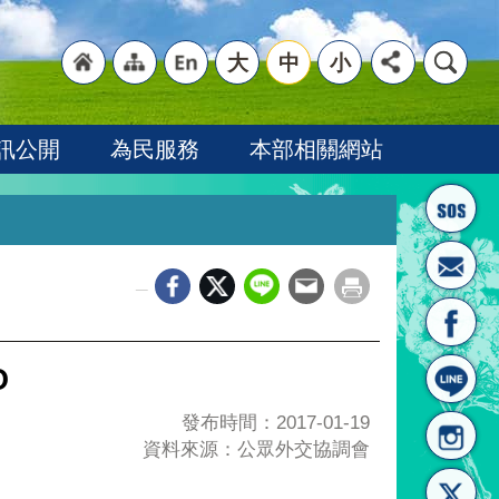
大
中
小
"回
"網
"英
訊公開
為民服務
本部相關網站
_
首頁
站導
文語
O
發布時間：2017-01-19
資料來源：公眾外交協調會