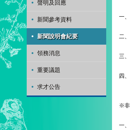
聲明及回應
一、
新聞參考資料
二、
新聞說明會紀要
領務消息
三、
重要議題
四、
求才公告
※非
一、