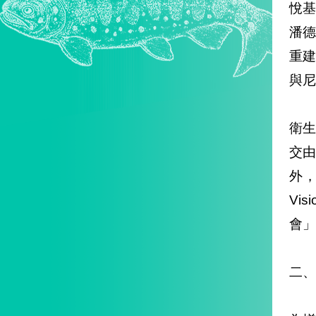
悅基
潘德
重
與尼
衛生
交
外，
Vi
會」
二、