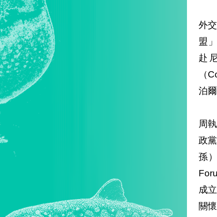
外交
盟」（
赴
（C
泊爾
周
政黨國
孫）
Fo
成立
關懷