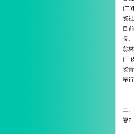
(二
際社
目
長
翁林
(三
際青
舉行
二
響?