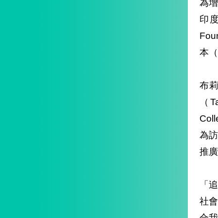
為
印度
Fo
本（
布
（T
Co
為訪
推廣
「
社
合