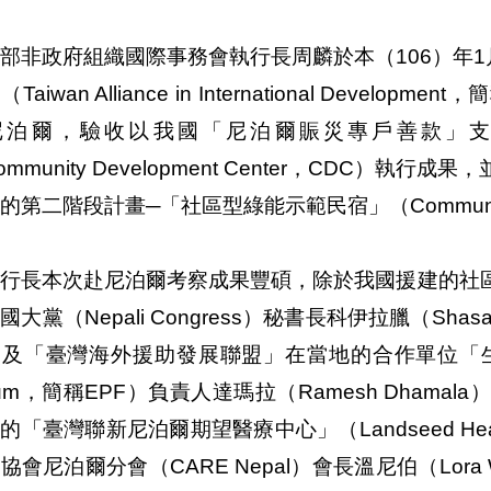
部非政府組織國際事務會執行長周麟於本（106）年1
Taiwan Alliance in International Develo
尼泊爾，驗收以我國「尼泊爾賑災專戶善款」
ommunity Development Center，CDC
的第二階段計畫─「社區型綠能示範民宿」（Communit
執行長本次赴尼泊爾考察成果豐碩，除於我國援建的社
大黨（Nepali Congress）秘書長科伊拉臘（Shasanka
及「臺灣海外援助發展聯盟」在當地的合作單位「生態保護論壇」
rum，簡稱EPF）負責人達瑪拉（Ramesh Dham
的「臺灣聯新尼泊爾期望醫療中心」（Landseed Health C
協會尼泊爾分會（CARE Nepal）會長溫尼伯（Lora 