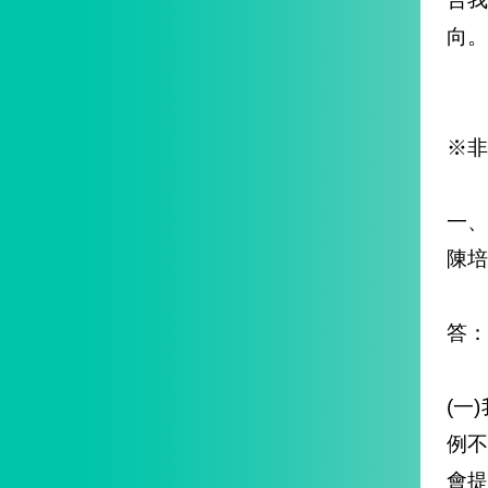
向。
※非
一
陳培
答：
(一
例
會提