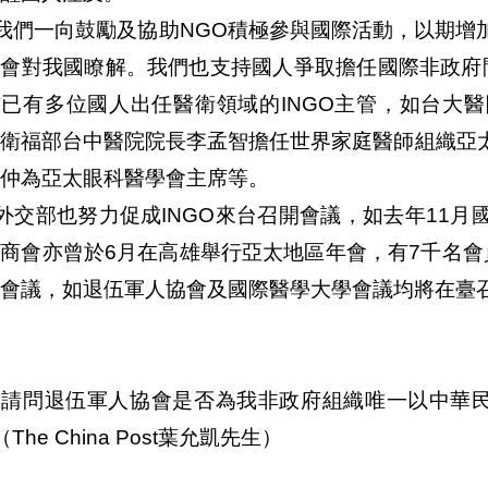
)我們一向鼓勵及協助NGO積極參與國際活動，以期
會對我國瞭解。我們也支持國人爭取擔任國際非政府間
前已有多位國人出任醫衛領域的INGO主管，如台大
、衛福部台中醫院院長李孟智擔任世界家庭醫師組織亞
仲為亞太眼科醫學會主席等。
)外交部也努力促成INGO來台召開會議，如去年11
商會亦曾於6月在高雄舉行亞太地區年會，有7千名會
會議，如退伍軍人協會及國際醫學大學會議均將在臺
、請問退伍軍人協會是否為我非政府組織唯一以中華民
（The China Post葉允凱先生）