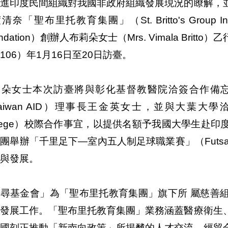
增進印度民間組織對我國非政府組織發展現況的瞭解，
清奈「聖布里托教育集團」（St. Britto's Group I
undation）創辦人布莉朵女士（Mrs. Vimala Br
106）年1月16日至20日訪臺。
莉朵女士本次訪臺將與彰化基督教醫院洽簽合作備
aiwan AID）理事長王金英女士，並與大葉大學洽談與
llege）校際合作事宜，以提供名額予我國大學生赴
團舉辦「千里足下—室內五人制足球職業賽」（Futs
與發展。
追尋基金會」為「聖布里托教育集團」旗下所 屬慈善
會發展工作。「聖布里托教育集團」業務涵蓋醫療衛生
我國刻正推動「新南向政策」所揭櫫的人才交流、經貿