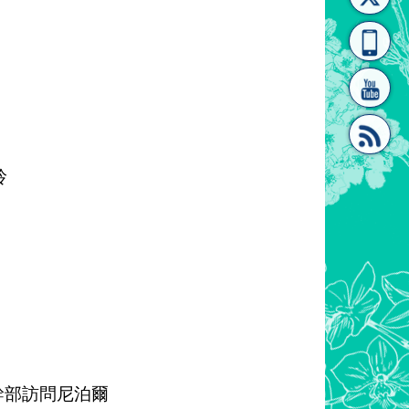
[連
覽
系"
玲
結]"
[連
結]"
幹部訪問尼泊爾