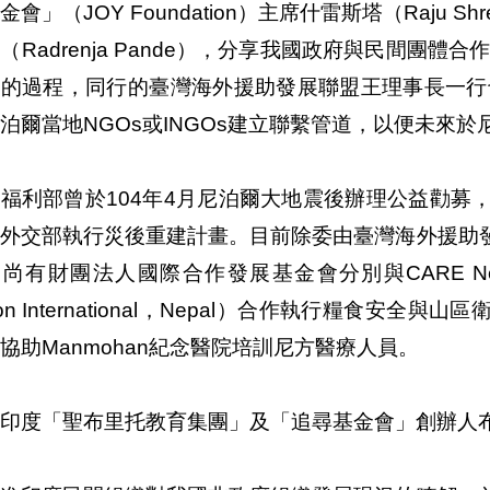
金會」（JOY Foundation）主席什雷斯塔（Raju Sh
（Radrenja Pande），分享我國政府與民間團體
建的過程，同行的臺灣海外援助發展聯盟王理事長一行
泊爾當地NGOs或INGOs建立聯繫管道，以便未來
福利部曾於104年4月尼泊爾大地震後辦理公益勸募，共募
由外交部執行災後重建計畫。目前除委由臺灣海外援助
尚有財團法人國際合作發展基金會分別與CARE Ne
sion International，Nepal）合作執行糧食
協助Manmohan紀念醫院培訓尼方醫療人員。
印度「聖布里托教育集團」及「追尋基金會」創辦人