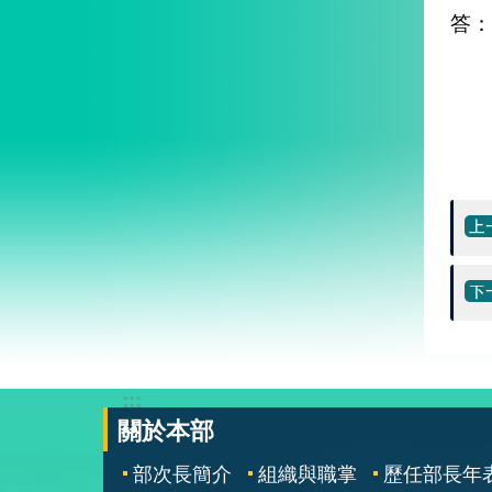
答：
:::
關於本部
部次長簡介
組織與職掌
歷任部長年