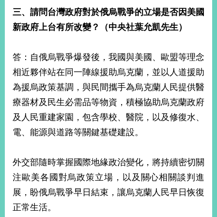
明
三、請問台灣政府對於俄烏戰爭的立場是否因美國
新政府上台有所改變？（中央社葉允凱先生）
聯
絡
我
答：自俄烏戰爭爆發後，我國與美國、歐盟等理念
們
相近夥伴站在同一陣線援助烏克蘭，並以人道援助
為援烏政策基調，與民間攜手為烏克蘭人民提供醫
療器材及民生必需品等物資，積極協助烏克蘭政府
及人民重建家園，包含學校、醫院，以及修復水、
電、能源與道路等關鍵基礎建設。
外交部隨時掌握國際地緣政治變化，將持續密切關
注歐美各國對烏政策立場，以及關心相關談判進
展，盼俄烏戰爭早日結束，讓烏克蘭人民早日恢復
正常生活。