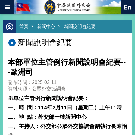
:::
跳到主要內容區塊
進
首頁
新聞中心
新聞說明會紀要
階
搜
新聞說明會紀要
尋
熱
門
本部單位主管例行新聞說明會紀要--
關
鍵
-歐洲司
字
發布時間：2025-02-11
總
資料來源：公眾外交協調會
合
外
※
單位主管例行新聞說明會紀要：
交
一、時
間：
114
年
2
月
11
日（星期二）上午
11
時
價
二、地
點：外交部一樓新聞中心
值
外
三、主持人：外交部公眾外交協調會副執行長陳怡
交