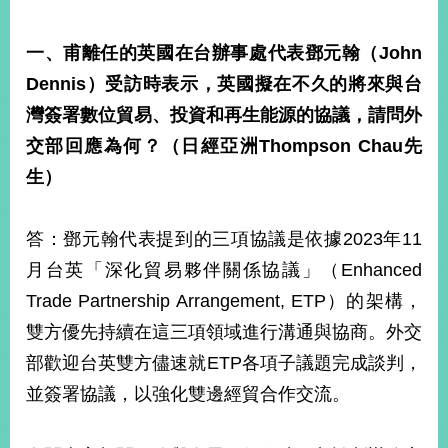
一、甫離任的英國在台辦事處代表鄧元翰（
John
旅
部
粉
外
長
絲
Dennis
）受訪時表示，英國擬在不久的將來與台
國
信
專
人
箱
頁
急
灣簽署數位貿易、投資和再生能源的協議，請問外
難
救
交部回應為何？（日經亞洲
Thompson Chau
先
LINE
助
Instagram
X平台
服
(原推特)
務
生）
專
線
APP
YouTube
RSS
答：鄧元翰代表提到的三項協議是依據2023年11
月台英「深化貿易夥伴關係協議」（Enhanced
政
府
Trade Partnership Arrangement, ETP）的架構，
網
雙方優先持續在這三項領域進行溝通與協商。外交
站
部歡迎台英雙方儘速就ETP各項子議題完成談判，
資
料
並簽署協議，以強化雙邊經貿合作交流。
開
放
宣