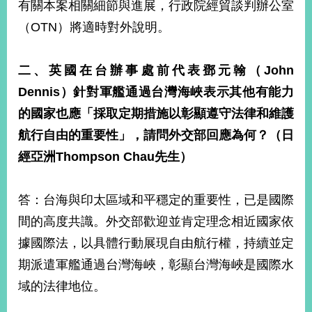
有關本案相關細節與進展，行政院經貿談判辦公室
告
（OTN）將適時對外說明。
隱
私
二、英國在台辦事處前代表鄧元翰（
John
權
保
Dennis
）針對軍艦通過台灣海峽表示其他有能力
護
的國家也應「採取定期措施以彰顯遵守法律和維護
及
資
航行自由的重要性」，請問外交部回應為何？（日
訊
經亞洲
Thompson Chau
先生）
安
全
政
答：台海與印太區域和平穩定的重要性，已是國際
策
間的高度共識。外交部歡迎並肯定理念相近國家依
無
據國際法，以具體行動展現自由航行權，持續並定
障
期派遣軍艦通過台灣海峽，彰顯台灣海峽是國際水
礙
網
域的法律地位。
站
說