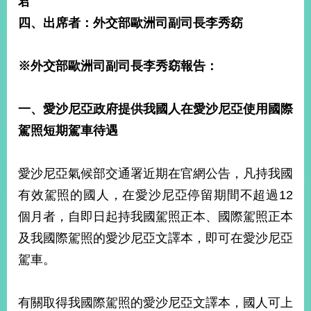
君
經
四、出席者：外交部歐洲司副司長李秀窈
濟
日
不
落
※
外交部歐洲司副司長李秀窈報告：
國
台
一、愛沙尼亞政府提供我國人在愛沙尼亞使用國際
海
和
駕照短期駕車待遇
平
護
愛沙尼亞氣候部交通署近期在官網公告，凡持我國
照
有效駕照的國人，在愛沙尼亞停留期間不超過12
回
個月者，自即日起持我國駕照正本、國際駕照正本
首
網
及我國際駕照的愛沙尼亞文譯本，即可在愛沙尼亞
頁
站
駕車。
關
於
導
本
有關取得我國際駕照的愛沙尼亞文譯本，國人可上
覽