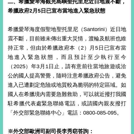
二、希臘愛琴海觀光島嶼聖托里尼近日地震不斷，
播
希臘政府
2
月
5
日已宣布當地進入緊急狀態
政
府
希臘愛琴海度假聖地聖托里尼（Santorini）近日地
資
訊
震不斷，目前雖未傳出重大災情，渡輪及航班也維
公
持正常，但由於希臘政府本（2）月5日已宣布當
開
地進入緊急狀態，而且預計至少執行至今
為
（2025）年3月1日止，請有意前往當地旅遊或洽
民
服
公的國人提高警覺，隨時注意希臘政府公告，避免
務
進入已遭劃定危險或地質較為脆弱的特定區域。如
國人在希臘境內需要急難救助，可以就近撥打我國
本
部
駐希臘代表處緊急聯絡電話，或請國內親友撥打
相
「外交部緊急聯絡中心」電話：0800-085-095。
關
網
站
※
外交部歐洲司副司長李秀窈答詢：