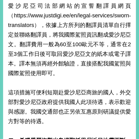
部
愛沙尼亞司法部網站的宣誓翻譯員網頁
新
（https://www.justdigi.ee/en/legal-services/sworn-
聞
translators），依據上方所列的翻譯員清單自行擇
中
心
定並聯絡翻譯員，將我國際駕照資訊翻成愛沙尼亞
文。翻譯費用一般為60至100歐元不等，通常在2
外
至3個工作日後可取回愛沙尼亞文的紙本或電子譯
交
資
本。譯本無須再經外館驗證，直接搭配我國駕照與
訊
國際駕照使用即可。
國
家
這項措施可便利短期赴愛沙尼亞商旅的國人，外交
與
部對愛沙尼亞政府提供我國人此項待遇，表示歡迎
地
區
與感謝。我國交通部也正另依互惠原則研議提供愛
方對等的待遇。
國
際
傳