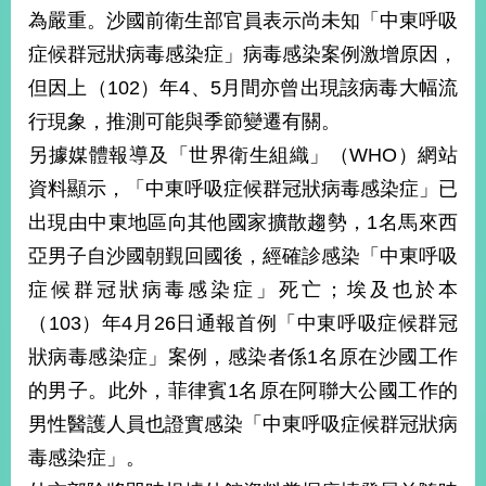
部
為嚴重。沙國前衛生部官員表示尚未知「中東呼吸
新
症候群冠狀病毒感染症」病毒感染案例激增原因，
聞
但因上（102）年4、5月間亦曾出現該病毒大幅流
中
心
行現象，推測可能與季節變遷有關。
另據媒體報導及「世界衛生組織」（WHO）網站
外
資料顯示，「中東呼吸症候群冠狀病毒感染症」已
交
資
出現由中東地區向其他國家擴散趨勢，1名馬來西
訊
亞男子自沙國朝覲回國後，經確診感染「中東呼吸
國
症候群冠狀病毒感染症」死亡；埃及也於本
家
（103）年4月26日通報首例「中東呼吸症候群冠
與
狀病毒感染症」案例，感染者係1名原在沙國工作
地
區
的男子。此外，菲律賓1名原在阿聯大公國工作的
男性醫護人員也證實感染「中東呼吸症候群冠狀病
國
際
毒感染症」。
傳