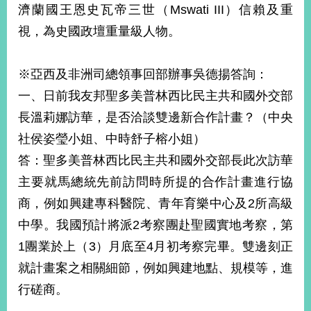
濟蘭國王恩史瓦帝三世（Mswati III）信賴及重
視，為史國政壇重量級人物。
※亞西及非洲司總領事回部辦事吳德揚答詢：
一、日前我友邦聖多美普林西比民主共和國外交部
長溫莉娜訪華，是否洽談雙邊新合作計畫？（中央
社侯姿瑩小姐、中時舒子榕小姐）
答：聖多美普林西比民主共和國外交部長此次訪華
主要就馬總統先前訪問時所提的合作計畫進行協
商，例如興建專科醫院、青年育樂中心及2所高級
中學。我國預計將派2考察團赴聖國實地考察，第
1團業於上（3）月底至4月初考察完畢。雙邊刻正
就計畫案之相關細節，例如興建地點、規模等，進
行磋商。