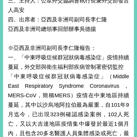
三、主持人：公眾外交協調會執行長兼外交部發言
經
人高安
濟
日
四、出席者：亞西及非洲司副司長李仁隆
不
落
亞西及非洲司總領事回部辦事吳德揚
國
台
※亞西及非洲司副司長李仁隆報告：
海
和
一、「中東呼吸症候群冠狀病毒感染症」疫情持續
平
蔓延，外交部與衛生福利部疾病管制署密切監控
護
「中東呼吸症候群冠狀病毒感染症」（Middle
照
East Respiratory Syndrome Coronavirus，
回
MERS-CoV，簡稱MERS）疫情在中東地區持續
首
網
蔓延，其中以沙烏地阿拉伯最為嚴重，自101年9
頁
站
月迄今，已出現323例確認感染案例，102人死
關
亡，又以大吉達地區疫情集中爆發於最近1個月
於
導
本
內，且包含20多名醫護人員集體感染或死亡，最
覽