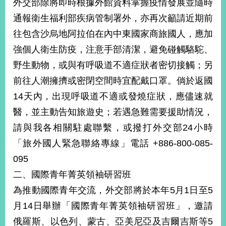
外交部除將即時根據外館資料掌握疫情發展並隨時
播
通報衛生福利部疾病管制署外，亦再次籲請近期前
政
往包含沙烏地阿拉伯在內中東國家商旅國人，應加
府
強個人衛生防疫，注意手部清潔，避免碰觸駱駝、
資
訊
野生動物，或與有呼吸道不適症狀者密切接觸；另
公
前往人潮擁擠或密閉空間時宜配戴口罩。倘於返國
開
14天內，出現呼吸道不適或發燒症狀，應儘速就
為
醫，並主動告知旅遊史；若遇急難需要援助情況，
民
服
請與我各相關駐處聯繫，或撥打外交部24小時
務
「旅外國人緊急聯絡專線」電話 +886-800-085-
095
本
部
二、國際青年菁英領袖研習班
相
為推動國際青年交流，外交部將於本年5月1日至5
關
網
月14日舉辦「國際青年菁英領袖研習班」，邀請
站
俄羅斯、以色列、蒙古、亞美尼亞及吉爾吉斯等5