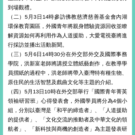
明
到場觀禮。
（二）5月3日14時參訪佛教慈濟慈善基金會內湖
聯
絡
環保教育園區，外國青年將親身體驗資源回收並瞭
我
解資源如何再利用作為人道援助，大愛電視臺將進
們
行採訪並播出活動新聞。
（三）5月6日14時30分在外交部外交及國際事務
學院，洪新富老師將講授立體紙藝創作，在教導學
員摺紙的過程中，洪老師將帶入臺灣特有種生物、
原住民的生活智慧及戲曲文化等主題的介紹。
（四）5月13日10時在外交部舉行「國際青年菁英
領袖研習班」心得發表會，外國學員將分為4個小
組，分別以臺灣是「和平的締造者」、「人道援助
的提供者」、「文化交流的推動者及中華文化的領
航者」、「新科技與商機的創造者」為主題發表研