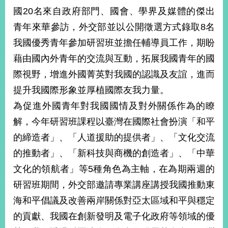
國20名來自政府部門、國會、學界及媒體的傑出
青年來華參訪，外交部並以公開徵選方式錄取8名
旅
部
粉
外
長
絲
我國優秀青年參加研習班並擔任輔導員工作，期盼
國
信
專
人
箱
頁
急
藉由國內外青年的交流與互動，拓展我國青年的國
難
救
際視野，增進外國菁英對我國的認識及友誼，進而
LINE
助
Instagram
X平台
服
(原推特)
務
提升我國際形象並厚植國際友我力量。
專
線
為促進外國青年對我國國情及對外關係作為的瞭
APP
YouTube
RSS
解，今年研習班課程以臺灣在國際社會扮演「和平
的締造者」、「人道援助的提供者」、「文化交流
政
府
的推動者」、「新科技與商機的創造者」、「中華
網
文化的領航者」等5種角色為主軸，在為期兩週的
站
研習班期間，外交部邀請專業講座講授我國推動東
資
料
海和平倡議及改善兩岸關係對亞太區域和平與穩定
開
的貢獻、我國在創新發明及電子化政府等領域的優
放
宣