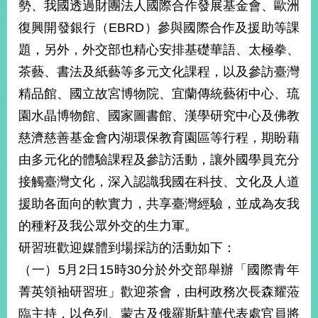
勢、我國透過財團法人國際合作發展基金會、歐洲
告
復興開發銀行（EBRD）參與國際合作及援助等課
隱
題，另外，外交部也精心安排基礎華語、太極拳、
私
茶藝、書法及紙藝等多元文化課程，以及參訪臺灣
權
保
精品館、國立故宮博物院、宜蘭傳統藝術中心、琉
護
園水晶博物館、國家圖書館、漢學研究中心及佛教
及
資
慈濟慈善基金會內湖環保教育園區等行程，期盼藉
訊
由多元化的體驗課程及參訪活動，讓外國學員充分
安
全
接觸臺灣文化，深入認識我國在科技、文化及人道
政
援助各面向的軟實力，共享臺灣經驗，並成為友我
策
的種籽及我公眾外交的生力軍。
無
研習班歡迎媒體到場採訪的活動如下：
障
（一）5月2日15時30分於外交部舉辦「國際青年
礙
網
菁英領袖研習班」歡迎茶會，由柯政務次長森耀蒞
站
臨主持，以色列、蒙古及俄羅斯駐華代表處官員將
說