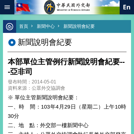
:::
跳到主要內容區塊
進
首頁
新聞中心
新聞說明會紀要
階
搜
新聞說明會紀要
尋
熱
門
本部單位主管例行新聞說明會紀要--
關
鍵
-亞非司
字
發布時間：2014-05-01
總
資料來源：公眾外交協調會
合
外
※ 單位主管新聞說明會紀要：
交
一、時 間：103年4月29日（星期二）上午10時
價
30分
值
外
二、地 點：外交部一樓新聞中心
交