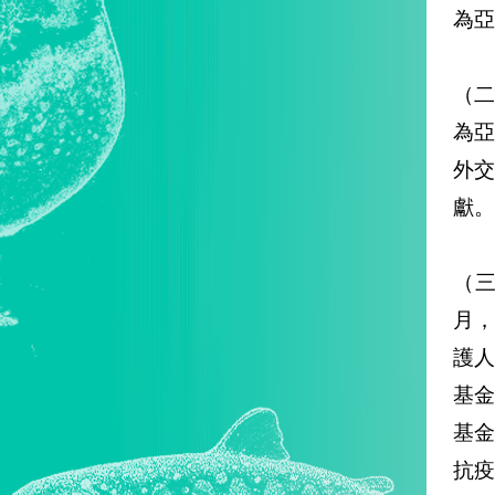
為亞
（
為
外
獻。
（三
月
護人
基金
基金
抗疫