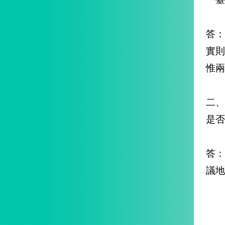
答
實
惟兩
二、
是否
答
議地