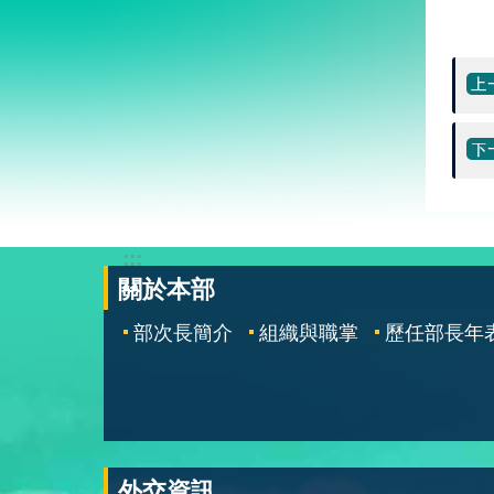
:::
關於本部
部次長簡介
組織與職掌
歷任部長年
外交資訊