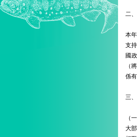
二、
本年
支持
國政
（
係有
三、
（
大部