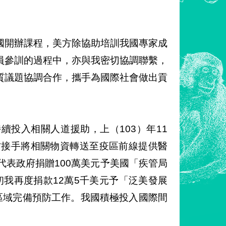
國開辦課程，美方除協助培訓我國專家成
員參訓的過程中，亦與我密切協調聯繫，
質議題協調合作，攜手為國際社會做出貢
投入相關人道援助，上（103）年11
方接手將相關物資轉送至疫區前線提供醫
代表政府捐贈100萬美元予美國「疾管局
本月初我再度捐款12萬5千美元予「泛美發展
區域完備預防工作。我國積極投入國際間
。