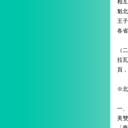
相
魁北
王子
各省
（
拉
頁，
※北
一
美雙
「臺