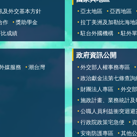
訊及外交基本方針
亞太地區
亞西地區
合作
獎助學金
拉丁美洲及加勒比海地
評比成績
駐台外國機構
駐外
政府資訊公開
外媒服務
潮台灣
外交部人權事務專區
政治獻金法第七條查詢
財團法人專區
外交
施政計畫、業務統計及
公職人員利益衝突迴避
行政院政策宅急便
安衛防護專區
其他