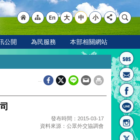
大
中
小
"回
"網
"英
訊公開
為民服務
本部相關網站
_
首頁
站導
文語
美司
發布時間：2015-03-17
資料來源：公眾外交協調會