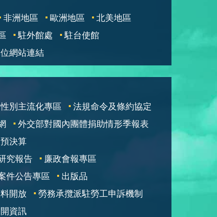
非洲地區
歐洲地區
北美地區
區
駐外館處
駐台使館
單位網站連結
性別主流化專區
法規命令及條約協定
網
外交部對國內團體捐助情形季報表
部預決算
研究報告
廉政會報專區
案件公告專區
出版品
資料開放
勞務承攬派駐勞工申訴機制
公開資訊