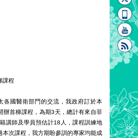
[連
覽
系"
結]"
[連
梯課程
太各國醫衛部門的交流，我政府訂於本
並開辦首梯課程，為期3天，總計有來自菲
結]"
籍講師及學員預估計18人，課程訓練地
過本次課程，我方期盼參訓的專家均能成