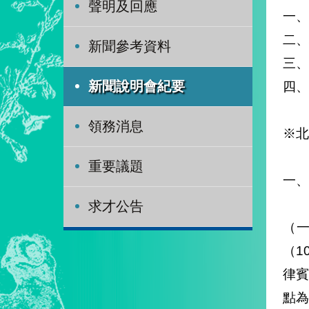
聲明及回應
一、
二、
新聞參考資料
三、
四、
新聞說明會紀要
領務消息
※北
重要議題
一、
求才公告
（
（1
律
點