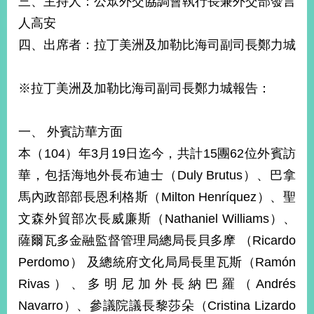
三、主持人：公眾外交協調會執行長兼外交部發言
經
人高安
濟
日
四、出席者：拉丁美洲及加勒比海司副司長鄭力城
不
落
國
※拉丁美洲及加勒比海司副司長鄭力城報告：
台
海
和
一、 外賓訪華方面
平
本（104）年3月19日迄今，共計15團62位外賓訪
護
華，包括海地外長布迪士（Duly Brutus）、巴拿
照
馬內政部部長恩利格斯（Milton Henríquez）、聖
回
文森外貿部次長威廉斯（Nathaniel Williams）、
首
網
薩爾瓦多金融監督管理局總局長貝多摩 （Ricardo
頁
站
Perdomo） 及總統府文化局局長里瓦斯（Ramón
關
Rivas）、多明尼加外長納巴羅（Andrés
於
導
本
Navarro）、參議院議長黎莎朵（Cristina Lizardo
覽