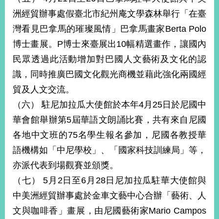
洲經貿辦事處假臺北市紀州庵文學森林舉行「在臺
灣看見巴拿馬的璀璨風情」巴拿馬畫家Berta Polo
博士畫展。P博士來臺展出10幅精選畫作，讓國內
民眾透過此活動增加對巴國人文藝術及文化的認
識，同時推廣巴國文化觀光商機並藉此強化兩國經
貿及人文交流。
（六） 駐尼加拉瓜大使館於本年4月25日於尼國中
華會館舉辦第5屆華語文朗誦比賽，共有來自尼國
各地中文班的75名學生報名參加，尼國各教授華
語機構如「中尼學校」、「國家科技訓練局」等，
亦派代表到場觀賽並頒獎。
（七） 5月2日至6月28日尼加拉瓜駐華大使館與
中美洲經貿辦事處於金車文藝中心合辦「藝術、人
文與咖啡香」畫展，由尼國藝術家Mario Campos