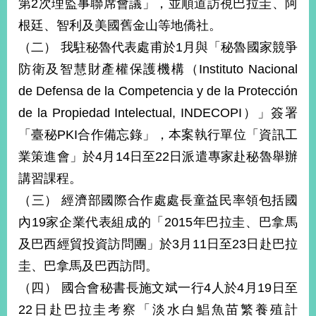
第2次理監事聯席會議」，並順道訪視巴拉圭、阿
播
根廷、智利及美國舊金山等地僑社。
政
（二） 我駐秘魯代表處甫於1月與「秘魯國家競爭
府
防衛及智慧財產權保護機構（Instituto Nacional
資
訊
de Defensa de la Competencia y de la Protección
公
de la Propiedad Intelectual, INDECOPI）」簽署
開
「臺秘PKI合作備忘錄」，本案執行單位「資訊工
為
業策進會」於4月14日至22日派遣專家赴秘魯舉辦
民
服
講習課程。
務
（三） 經濟部國際合作處處長童益民率領包括國
內19家企業代表組成的「2015年巴拉圭、巴拿馬
本
部
及巴西經貿投資訪問團」於3月11日至23日赴巴拉
相
圭、巴拿馬及巴西訪問。
關
網
（四） 國合會秘書長施文斌一行4人於4月19日至
站
22日赴巴拉圭考察「淡水白鯧魚苗繁養殖計