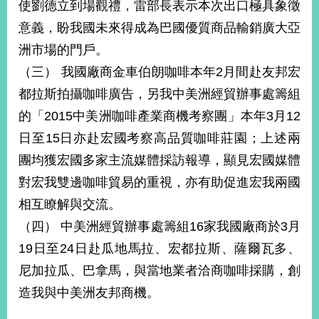
使劉德立到場觀禮，雷部長表示本次出口極具象徵
告
意義，盼我國未來得成為巴國優質商品輸銷廣大亞
隱
洲市場的門戶。
私
（三） 我國廠商金車伯朗咖啡本年2月間赴友邦宏
權
保
都拉斯拍攝咖啡廣告，另我中美洲經貿辦事處籌組
護
的「2015中美洲咖啡產業商機考察團」本年3月12
及
資
日至15日亦赴宏國考察高品質咖啡莊園；上述兩
訊
團均獲宏國多家主流媒體採訪報導，顯見宏國媒體
安
全
對宏我雙邊咖啡貿易的重視，亦有助促進宏我兩國
政
相互瞭解與交流。
策
（四） 中美洲經貿辦事處籌組16家我國廠商於3月
無
19日至24日赴瓜地馬拉、宏都拉斯、薩爾瓦多、
障
尼加拉瓜、巴拿馬，與當地業者洽商咖啡採購，創
礙
網
造我與中美洲友邦商機。
站
說