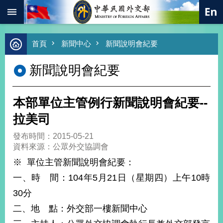
:::
跳到主要內容區塊
進
首頁
新聞中心
新聞說明會紀要
階
搜
新聞說明會紀要
尋
熱
門
本部單位主管例行新聞說明會紀要--
關
鍵
拉美司
字
發布時間：2015-05-21
總
資料來源：公眾外交協調會
合
外
※ 單位主管新聞說明會紀要：
交
一、時 間：104年5月21日（星期四）上午10時
價
30分
值
外
二、地 點：外交部一樓新聞中心
交