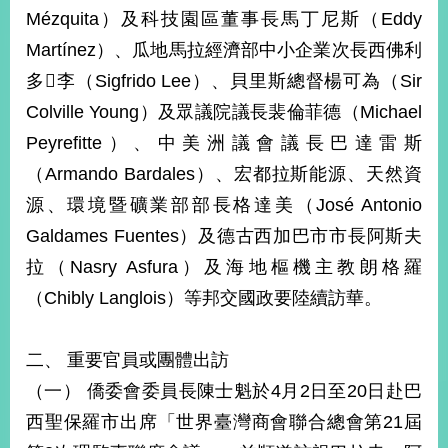
部
Mézquita）及科技園區董事長馬丁尼斯（Eddy
新
Martínez）、瓜地馬拉經濟部中小企業次長西佛利
聞
多李（Sigfrido Lee）、貝里斯總督楊可為（Sir
中
心
Colville Young）及眾議院議長裴倫菲德（Michael
Peyrefitte）、中美洲議會議長巴達雷斯
外
（Armando Bardales）、宏都拉斯能源、天然資
交
資
源、環境暨礦業部部長格達美（José Antonio
訊
Galdames Fuentes）及德古西加巴市市長阿斯夫
國
拉（Nasry Asfura）及海地樞機主教朗格羅
家
（Chibly Langlois）等邦交國政要陸續訪華。
與
地
區
二、 重要官員或團體出訪
（一） 僑委會委員長陳士魁於4月2日至20日赴巴
國
際
西聖保羅市出席「世界臺灣商會聯合總會第21屆
傳