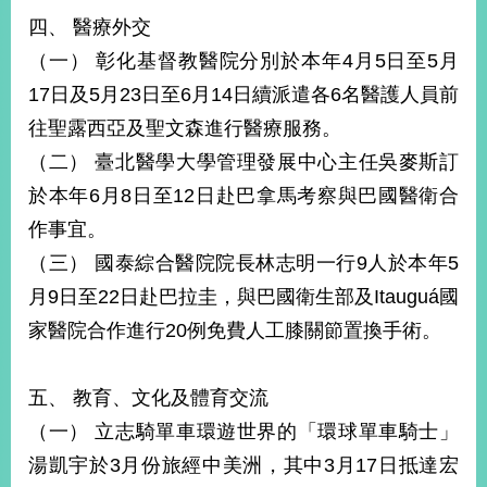
明
四、 醫療外交
（一） 彰化基督教醫院分別於本年4月5日至5月
聯
絡
17日及5月23日至6月14日續派遣各6名醫護人員前
我
往聖露西亞及聖文森進行醫療服務。
們
（二） 臺北醫學大學管理發展中心主任吳麥斯訂
於本年6月8日至12日赴巴拿馬考察與巴國醫衛合
作事宜。
（三） 國泰綜合醫院院長林志明一行9人於本年5
月9日至22日赴巴拉圭，與巴國衛生部及Itauguá國
家醫院合作進行20例免費人工膝關節置換手術。
五、 教育、文化及體育交流
（一） 立志騎單車環遊世界的「環球單車騎士」
湯凱宇於3月份旅經中美洲，其中3月17日抵達宏