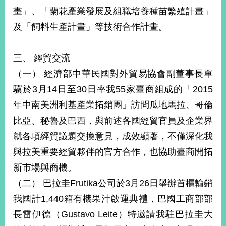
畫」、「蘭花產業發展及組職培養種苗繁殖計畫」
及「飼料生產計畫」等技術合作計畫。
旅
部
粉
外
長
絲
國
信
專
人
箱
頁
急
三、 經貿交流
難
救
（一） 經濟部中華民國對外貿易協會副董事長單
LINE
助
Instagram
X平台
服
(原推特)
務
驥於3月14日至30日率我55家臺商組成的「2015
專
線
年中南美洲利基產業拓銷團」訪問瓜地馬拉、哥倫
APP
YouTube
RSS
比亞、秘魯及巴西，與前述各國經貿官員及企業界
就各項經貿議題交換意見，成效顯著，不僅深化我
政
府
與拉美重要經貿夥伴的官方合作，也協助臺商開拓
網
新市場與商機。
站
（二） 巴拉圭Frutika公司於3月26日舉辦首櫃輸銷
資
料
我國計1,440箱有機果汁啟運典禮，巴國工商部部
開
長雷伊德（Gustavo Leite）特邀請我駐巴拉圭大
放
宣