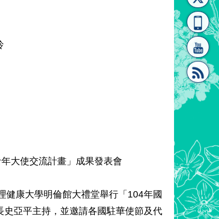
[連
覽
系"
玲
結]"
[連
青年大使交流計畫」成果發表會
結]"
護理健康大學明倫館大禮堂舉行「104年國
長史亞平主持，並邀請各國駐華使節及代