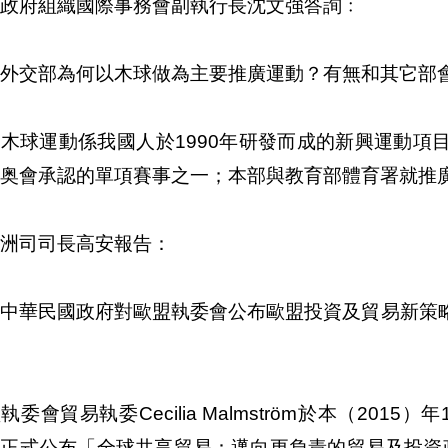
政府組織國際事務會副執行長沈文強答詢﹕
外交部為何以木球做為主要推廣運動？有無和其它部
木球運動係我國人於1990年研發而成的新興運動項
奥會承認的單項賽事之一；本部與教育部體育署就推
洲司司長高安報告：
、中華民國政府對歐盟執委會公布歐盟投資及貿易新策
執委會貿易執委Cecilia Malmström於本（201
正式公布「全球共享貿易：邁向更負責的貿易及投資政策」（Trad