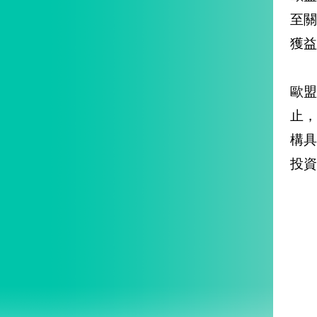
至
獲益
歐盟
止，
構
投資