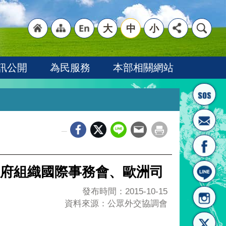
大
中
小
"回
"網
"英
訊公開
為民服務
本部相關網站
_
首頁
站導
文語
政府組織國際事務會、歐洲司
發布時間：2015-10-15
資料來源：公眾外交協調會