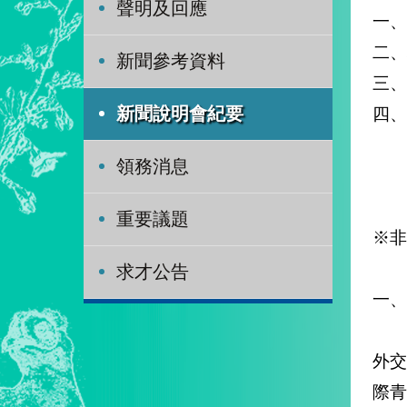
聲明及回應
一、
二、
新聞參考資料
三、
四、
新聞說明會紀要
非
領務消息
歐
重要議題
※非
求才公告
一、
外交
際