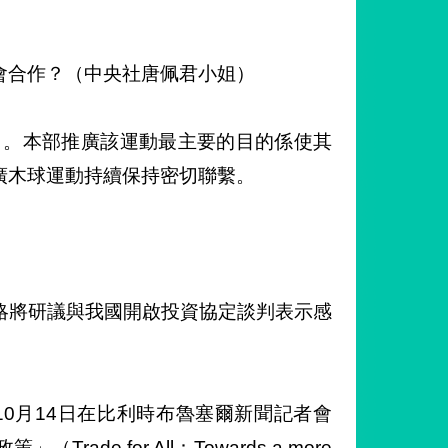
會合作？（中央社唐佩君小姐）
目。本部推廣該運動最主要的目的係使其
廣木球運動持續保持密切聯繫。
略將研議與我國開啟投資協定談判表示感
5）年10月14日在比利時布魯塞爾新聞記者會
e for All：Towards a more