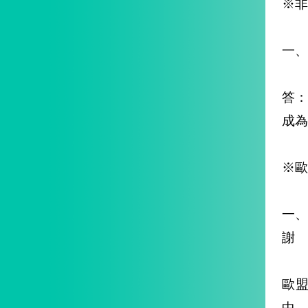
※非
一、
答：
成為
※歐
一
謝
歐盟
中，