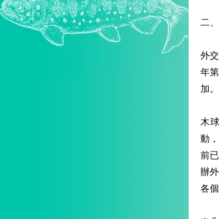
二、
外交
年
加。
木球
動
前已
辦
各個