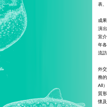
表、
成
演出
宣
年
流訪
外
務的
Al
質
懷及