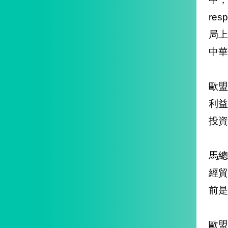
re
局
中華
歐
利
投資
馬總
經
前是
歐