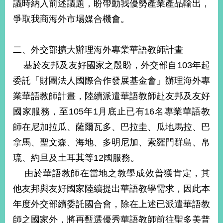
議時納入前述議題，盼帶動我優勢產業產品輸出，
播
爭取我商海外市場媒合機會。
政
府
資
二、外交部擴大辦理海外專業華語教師計畫
訊
基於友邦及友好國家之殷盼，外交部自103年起
公
委託「財團法人國際合作發展基金會」辦理海外專
開
業華語教師計畫，陸續派遣華語教師赴友邦及友好
為
國家服務，至105年1月底止已有16名專業華語教
民
服
師在尼加拉瓜、薩爾瓦多、巴拉圭、瓜地馬拉、巴
務
拿馬、聖文森、海地、多明尼加、索羅門群島、帛
琉、約旦及土耳其等12國服務。
本
部
由於華語教師在當地之教學成效普獲肯定，其
相
他友邦與友好國家陸續提出華語教學需求，因此本
關
網
年度外交部續委託國合會，除在上述已派遣華語教
站
師之國家外，將再甄選優秀華語教師前往聖多美普