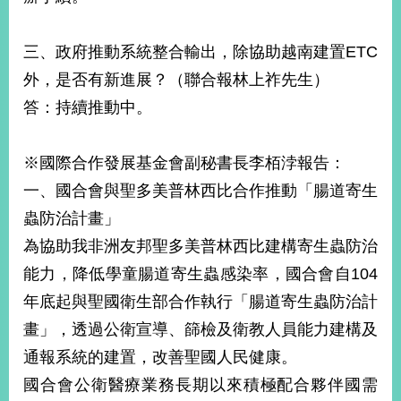
明
三、政府推動系統整合輸出，除協助越南建置ETC
聯
絡
外，是否有新進展？（聯合報林上祚先生）
我
答：持續推動中。
們
※國際合作發展基金會副秘書長李栢浡報告：
一、國合會與聖多美普林西比合作推動「腸道寄生
蟲防治計畫」
為協助我非洲友邦聖多美普林西比建構寄生蟲防治
能力，降低學童腸道寄生蟲感染率，國合會自104
年底起與聖國衛生部合作執行「腸道寄生蟲防治計
畫」，透過公衛宣導、篩檢及衛教人員能力建構及
通報系統的建置，改善聖國人民健康。
國合會公衛醫療業務長期以來積極配合夥伴國需