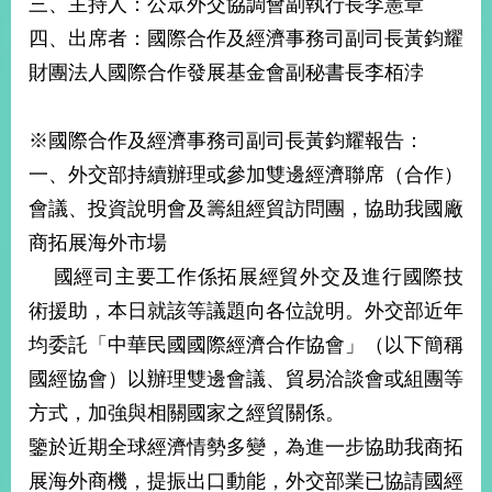
三、主持人：公眾外交協調會副執行長李憲章
經
濟
四、出席者：國際合作及經濟事務司副司長黃鈞耀
日
財團法人國際合作發展基金會副秘書長李栢浡
不
落
國
※國際合作及經濟事務司副司長黃鈞耀報告：
台
一、外交部持續辦理或參加雙邊經濟聯席（合作）
海
和
會議、投資說明會及籌組經貿訪問團，協助我國廠
平
商拓展海外市場
護
照
國經司主要工作係拓展經貿外交及進行國際技
術援助，本日就該等議題向各位說明。外交部近年
回
均委託「中華民國國際經濟合作協會」（以下簡稱
首
網
國經協會）以辦理雙邊會議、貿易洽談會或組團等
頁
站
方式，加強與相關國家之經貿關係。
關
鑒於近期全球經濟情勢多變，為進一步協助我商拓
於
導
本
展海外商機，提振出口動能，外交部業已協請國經
覽