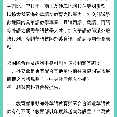
林西比、巴拉圭、南非及沙烏地阿拉伯等國服務，
以擴大我國海外華語文教育之影響力。外交部誠摯
旅
部
粉
外
長
絲
歡迎國內具華語教學專業，且諳西語、葡語、阿語
國
信
專
人
箱
頁
急
等外語之優秀華語教學人才，加入華語教師派外服
難
救
LINE
助
Instagram
X平台
務行列。有關華語教師招募資訊，請參考國合會網
服
(原推特)
務
站。
專
線
APP
YouTube
RSS
※國際合作及經濟事務司副司長黃鈞耀答詢：
一、外交部是否有配合其他單位前往東協國家拓展
政
府
商機之具體規劃？（中央社唐佩君小姐）
網
答：相關資料容會後提供。
站
資
料
二、教育部推動海外華語教育與國合會派遣華語教
開
放
師有何不同？教育部以印度與越南為設置「台灣教
宣