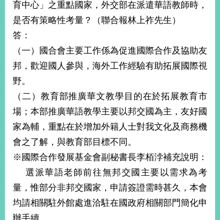
育中心」之重點國家，外交部在派遣華語教師時，
告
是否有策略性考量？（聯合報林上祚先生）
隱
答：
私
（一）國合會主要工作係為促進國際合作及協助友
權
保
邦，歡迎國人參與，海外工作經驗有助拓展國際視
護
野。
及
資
（二）教育部推廣華文教學目的在於拓展教育市
訊
場；本部推廣華語教學主要以邦交國為主，友好國
安
全
家為輔，重點在於增加外籍人士對我文化及商務機
政
會之了解，與教育部目標不同。
策
※國際合作發展基金會副秘書長李栢浡補充說明：
無
選派華語老師前往無邦交國主要以需求為考
障
量，惟部分非邦交國家，申請簽證需時甚久，本會
礙
網
均請相關駐外館處進洽駐在國政府相關部門簡化申
站
辦手續。
說