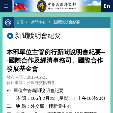
:::
跳到主要內容區塊
進
首頁
新聞中心
新聞說明會紀要
階
搜
新聞說明會紀要
尋
熱
門
本部單位主管例行新聞說明會紀要--
關
鍵
-國際合作及經濟事務司、國際合作
字
發展基金會
總
合
發布時間：2016-02-23
外
資料來源：公眾外交協調會
交
※ 單位主管新聞說明會紀要：
價
一、時 間：105年2月23（星期二）上午10時30分
值
外
二、地 點：外交部一樓新聞中心
交