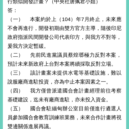
行類似開發計畫？（中央社唐佩君小姐）
答：
（一） 本案約於上（104）年7月終止，未來應
不會再進行，開發初期由雙方官方主導，隨後印尼
政府指派民間開發公司代表印方，與我方不對等，
爰我方決定暫緩。
（二） 先前民進黨議員蔡煌瑯極力反對本案，
預計未來新政府上台對本案將續採取反對立場。
（三） 該計畫案未提供水電等基礎設施，難以
說服廠商進駐投資，亦為中止本案因素之一。
（四） 我方僅曾派遣國合會計畫經理前往考察
基礎建設，迄未有廠商進駐，亦未投入資金。
（五） 國合會駐緬甸辦公室目前僅進行遴選人
員參加國合會教育訓練班業務，未來合作計畫將視
雙邊關係進展再議。