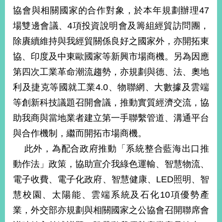
部
協會與相關國家的合作對象，於本年規劃辦理47
新
場雙邊會議、4項投資說明會及籌組經貿訪問團，
聞
除賡續維持與我經貿關係良好之國家外，亦開拓東
中
心
協、印度及中東歐國家等新興市場商機。另為因應
第四次工業革命潮流趨勢，亦規劃與德、法、奧地
外
利及捷克等國就工業4.0、物聯網、大數據及雲端
交
資
等創新科技議題召開會議，推動實質經濟交流，協
訊
助我商與當地業者建立第一手聯繫管道、溝通平台
國
與合作機制，繼而開拓市場商機。
家
此外，為配合政府推動「系統整合藍海出口推
與
地
動作法」政策，協助宣介我綠色運輸、智慧物流、
區
電子收費、電子化政府、智慧健康、LED照明、智
慧校園、太陽能、雲端系統及石化10項優勢產
國
際
業，外交部亦規劃與相關國家之公協會召開聯席會
傳