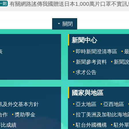
有關網路謠傳我國贈送日本1,000萬片口罩不實
關閉
新聞中心
表
即時新聞澄清專區
新聞參考資料
新聞
求才公告
國家與地區
訊及外交基本方針
亞太地區
亞西地區
合作
獎助學金
拉丁美洲及加勒比海地
評比成績
駐台外國機構
駐外