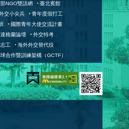
部NGO雙語網
臺北賓館
外交小尖兵
青年度假打工
班
國際青年大使交流計畫
凱達格蘭論壇
外交特考
交志工
海外外交替代役
球合作暨訓練架構（GCTF）