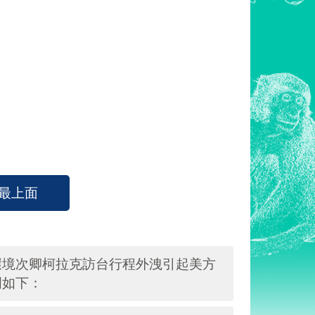
最上面
環境次卿柯拉克訪台行程外洩引起美方
明如下：