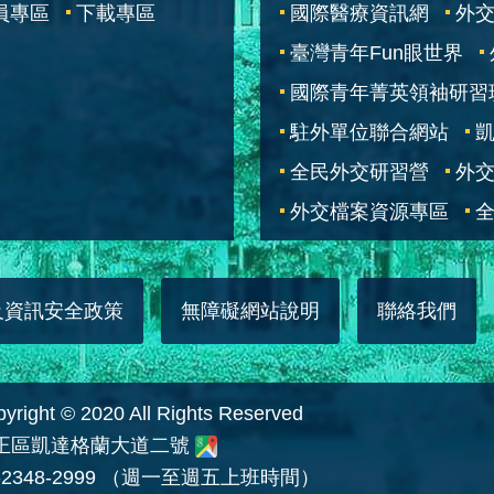
員專區
下載專區
國際醫療資訊網
外交
臺灣青年Fun眼世界
國際青年菁英領袖研習
駐外單位聯合網站
全民外交研習營
外
外交檔案資源專區
全
及資訊安全政策
無障礙網站說明
聯絡我們
 © 2020 All Rights Reserved
中正區凱達格蘭大道二號
2348-2999 （週一至週五上班時間）