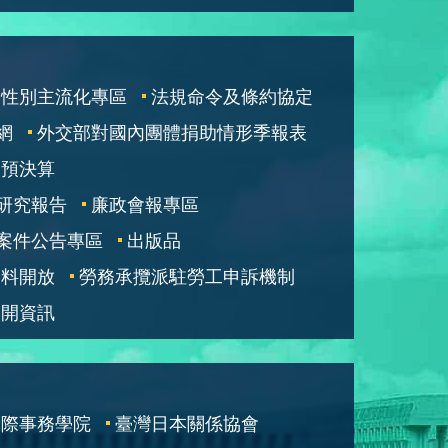
性別主流化專區
法規命令及條約協定
網
外交部對國內團體捐助情形季報表
部預決算
研究報告
廉政會報專區
案件公告專區
出版品
資料開放
勞務承攬派駐勞工申訴機制
公開資訊
國際事務學院
臺灣日本關係協會