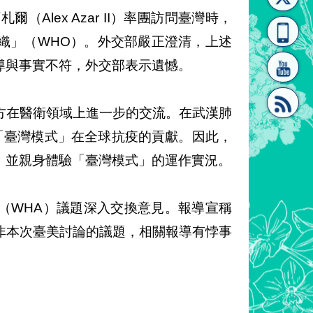
Alex Azar II）率團訪問臺灣時，
[連
覽
系"
織」（WHO）。外交部嚴正澄清，上述
導與事實不符，外交部表示遺憾。
方在醫衛領域上進一步的交流。在武漢肺
定「臺灣模式」在全球抗疫的貢獻。因此，
結]"
[連
，並親身體驗「臺灣模式」的運作實況。
（WHA）議題深入交換意見。報導宣稱
非本次臺美討論的議題，相關報導有悖事
結]"