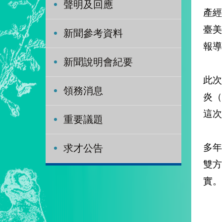
聲明及回應
產經
臺
新聞參考資料
報導
新聞說明會紀要
此
領務消息
炎（
這次
重要議題
多
求才公告
雙
實。