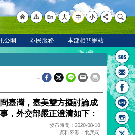
大
中
小
"回
"網
"英
訊公開
為民服務
本部相關網站
_
首頁
站導
文語
問臺灣，臺美雙方擬討論成
事，外交部嚴正澄清如下：
發布時間：2020-08-10
資料來源：北美司