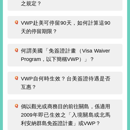
播
之規定？
政
府
VWP赴美可停留90天，如何計算這90
資
天的停留期限？
訊
公
開
何謂美國「免簽證計畫（Visa Waiver
Program，以下簡稱VWP）」？
為
民
服
VWP自何時生效？台美簽證待遇是否
務
互惠？
本
部
相
倘以觀光或商務目的前往關島，係適用
關
2009年即已生效之「入境關島或北馬
網
站
利安納群島免簽證計畫」或VWP？