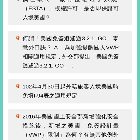
部
（ESTA）」授權許可，是否即保證可
新
入境美國？
聞
中
心
何謂「美國免簽逍遙遊3.2.1. GO」零
意外口訣？ A：為加強提醒國人VWP
外
交
相關適用規定，外交部提出「美國免簽
資
逍遙遊3.2.1. GO」：
訊
國
102年4月30日起外籍旅客入境美國時
家
免填I-94表之適用規定
與
地
區
2016年美國國土安全部新增強化安全
國
措施後，新增之美國「免簽證計畫
際
（VWP）限制」為何？有無其他例外
傳