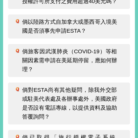
授權許可所支付之費用超過40美元嗎？
經
濟
日
倘以陸路方式自加拿大或墨西哥入境美
不
落
國是否須事先申請ESTA？
國
台
海
倘旅客因武漢肺炎（COVID-19）等相
和
關因素需申請在美延期停留，應如何辦
平
理？
護
照
倘對ESTA尚有其他疑問，除我外交部
回
或駐美代表處及各辦事處外，美國政府
首
網
是否設有電話專線，以提供資料及協助
頁
站
答覆詢問？
關
於
導
本
覽
倘已取得「旅行授權電子系統