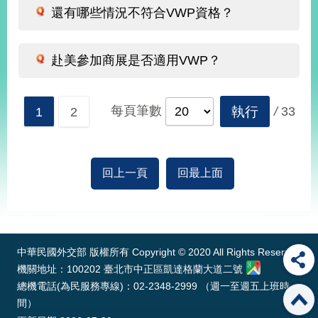
還有哪些情況不符合VWP資格？
告
隱
赴美參加商展是否適用VWP？
私
權
保
護
每頁筆數
執行
/
33
1
2
及
資
訊
安
回上一頁
回最上面
全
政
:::
策
無
中華民國外交部 版權所有 Copyright © 2020 All Rights Reserved
障
機關地址：100202 臺北市中正區凱達格蘭大道二號
礙
網
總機電話(為民服務專線)：02-2348-2999 （週一至週五上班時
站
間）
說