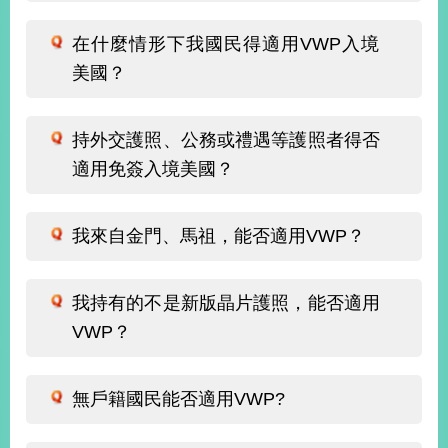
在什麼情形下我國民得適用VWP入境
旅
部
粉
美國？
外
長
絲
國
信
專
人
箱
頁
急
難
救
持外交護照、公務或禮遇等護照者得否
LINE
助
Instagram
X平台
服
(原推特)
適用免簽入境美國？
務
專
線
APP
YouTube
RSS
我來自金門、馬祖，能否適用VWP？
政
府
我持有的不是新版晶片護照，能否適用
網
VWP？
站
資
料
無戶籍國民能否適用VWP?
開
放
宣