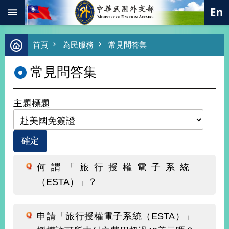
:::
跳到主要內容區塊
進
首頁
為民服務
常見問答集
階
搜
常見問答集
尋
熱
門
主題標題
關
鍵
字
總
合
外
何謂「旅行授權電子系統
交
（ESTA）」？
價
值
外
申請「旅行授權電子系統（ESTA）」
交