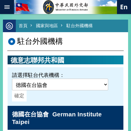
:::
跳到主要內容區塊
進
首頁
國家與地區
駐台外國機構
階
搜
駐台外國機構
尋
熱
門
德意志聯邦共和國
關
鍵
字
請選擇駐台代表機構：
總
合
外
交
價
德國在台協會 German Institute
值
外
Taipei
交