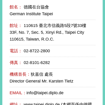
經
館名：
德國在台協會
濟
日
German Institute Taipei
不
落
館址：
110615 臺北市信義路5段7號33樓
國
33F, No. 7, Sec. 5, Xinyi Rd., Taipei City
台
海
110615, Taiwan, R.O.C.
和
平
電話：
02-8722-2800
護
照
傳真：
02-8101-6282
回
機構首長：
狄嘉信 處長
首
網
Director General Mr. Karsten Tietz
頁
站
關
EMAIL：
info@taipei.diplo.de
於
導
本
覽
網址：
www.taipei.diplo.de (本網頁係由德國