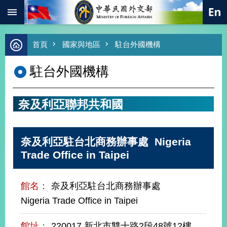
:::
跳到主要內容區塊
進
首頁
國家與地區
駐台外國機構
階
搜
駐台外國機構
尋
熱
門
奈及利亞聯邦共和國
關
鍵
字
奈及利亞駐台北商務辦事處 Nigeria
總
合
Trade Office in Taipei
外
交
館名：
奈及利亞駐台北商務辦事處
價
值
Nigeria Trade Office in Taipei
外
交
館址：
220017 新北市雙十路2段48號12樓