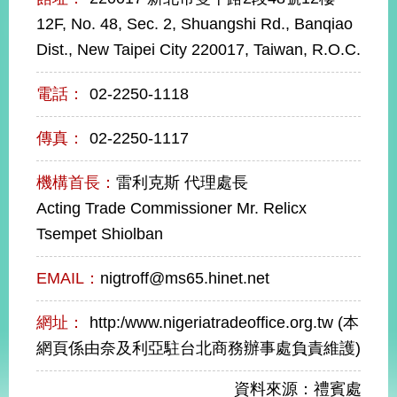
經
12F, No. 48, Sec. 2, Shuangshi Rd., Banqiao
濟
日
Dist., New Taipei City 220017, Taiwan, R.O.C.
不
落
電話：
02-2250-1118
國
台
傳真：
02-2250-1117
海
和
平
機構首長：
雷利克斯 代理處長
護
Acting Trade Commissioner Mr. Relicx
照
Tsempet Shiolban
回
EMAIL：
nigtroff@ms65.hinet.net
首
網
網址：
http:/www.nigeriatradeoffice.org.tw (本
頁
站
關
網頁係由奈及利亞駐台北商務辦事處負責維護)
於
導
本
資料來源：禮賓處
覽