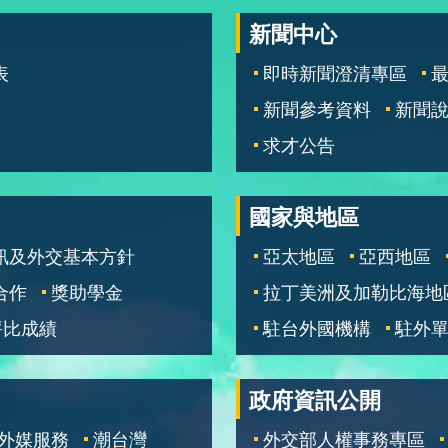
新聞中心
表
即時新聞澄清專區
新聞參考資料
新聞
求才公告
國家與地區
訊及外交基本方針
亞太地區
亞西地區
合作
獎助學金
拉丁美洲及加勒比海地
評比成績
駐台外國機構
駐外
政府資訊公開
外媒服務
潮台灣
外交部人權事務專區