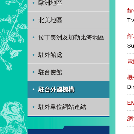
歐洲地區
館
Tr
北美地區
館
拉丁美洲及加勒比海地區
Su
駐外館處
電
駐台使館
機
Di
駐台外國機構
E
駐外單位網站連結
網