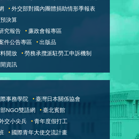
網
外交部對國內團體捐助情形季報表
部預決算
研究報告
廉政會報專區
案件公告專區
出版品
資料開放
勞務承攬派駐勞工申訴機制
公開資訊
國際事務學院
臺灣日本關係協會
部NGO雙語網
臺北賓館
外交小尖兵
青年度假打工
班
國際青年大使交流計畫