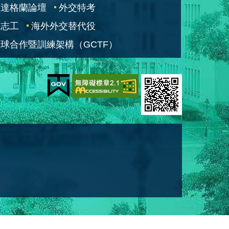
凱達格蘭論壇
外交特考
交志工
海外外交替代役
球合作暨訓練架構（GCTF）