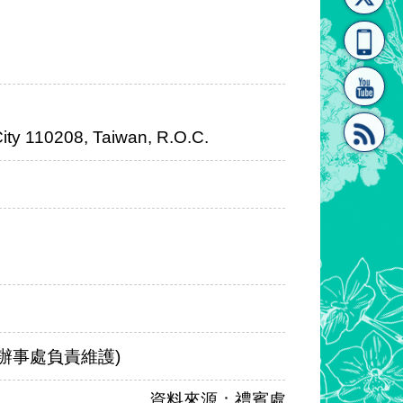
[連
覽
系"
City 110208, Taiwan, R.O.C.
結]"
[連
結]"
士商務辦事處負責維護)
資料來源：禮賓處