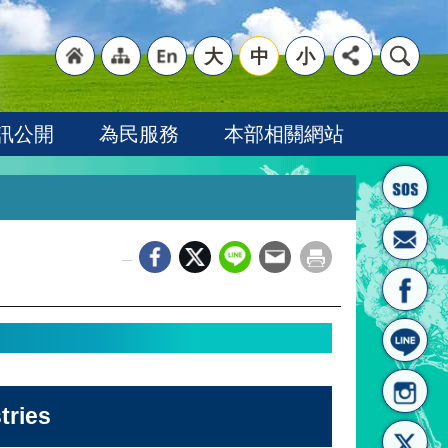
大
中
小
"回
"網
"英
訊公開
為民服務
本部相關網站
_
首頁
站導
文語
ries