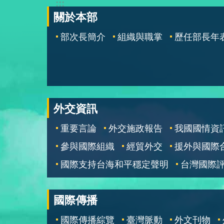
:::
關於本部
部次長簡介
組織與職掌
歷任部長年
外交資訊
重要言論
外交施政報告
我國國情資
參與國際組織
經貿外交
援外與國際
國際支持台海和平穩定聲明
台灣國際
國際傳播
國際傳播綜覽
臺灣脈動
外文刊物