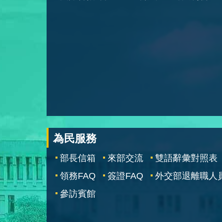
為民服務
部長信箱
來部交流
雙語辭彙對照表
領務FAQ
簽證FAQ
外交部退離職人
參訪賓館