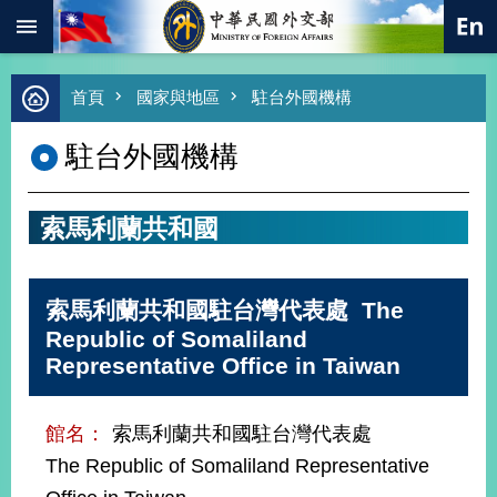
:::
跳到主要內容區塊
進
首頁
國家與地區
駐台外國機構
階
搜
駐台外國機構
尋
熱
門
索馬利蘭共和國
關
鍵
字
索馬利蘭共和國駐台灣代表處 The
總
合
Republic of Somaliland
外
Representative Office in Taiwan
交
價
館名：
索馬利蘭共和國駐台灣代表處
值
外
The Republic of Somaliland Representative
交