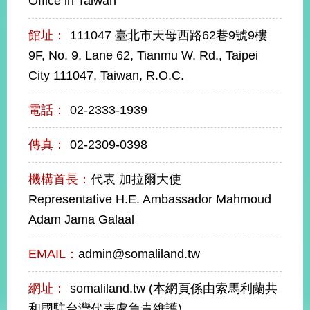
Office in Taiwan
經
濟
館址：
111047 臺北市天母西路62巷9號9樓
日
不
9F, No. 9, Lane 62, Tianmu W. Rd., Taipei
落
City 111047, Taiwan, R.O.C.
國
台
電話：
02-2333-1939
海
和
平
傳真：
02-2309-0398
護
照
機構首長：
代表 加拉爾大使
Representative H.E. Ambassador Mahmoud
回
Adam Jama Galaal
首
網
EMAIL：
admin@somaliland.tw
頁
站
關
於
導
網址：
somaliland.tw (本網頁係由索馬利蘭共
本
覽
和國駐台灣代表處負責維護)