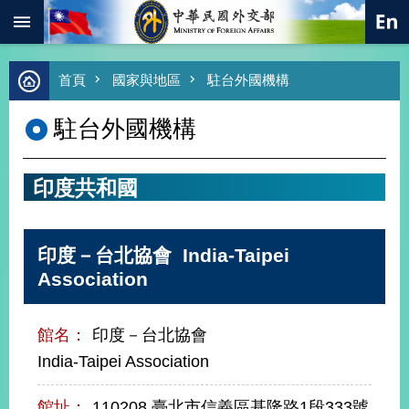
:::
跳到主要內容區塊
進
首頁
國家與地區
駐台外國機構
階
搜
駐台外國機構
尋
熱
門
印度共和國
關
鍵
字
印度－台北協會 India-Taipei
總
合
Association
外
交
館名：
印度－台北協會
價
值
India-Taipei Association
外
交
館址：
110208 臺北市信義區基隆路1段333號