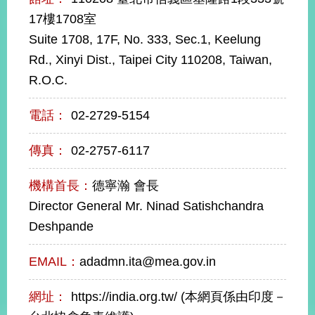
經
17樓1708室
濟
日
Suite 1708, 17F, No. 333, Sec.1, Keelung
不
Rd., Xinyi Dist., Taipei City 110208, Taiwan,
落
國
R.O.C.
台
海
電話：
02-2729-5154
和
平
傳真：
02-2757-6117
護
照
機構首長：
德寧瀚 會長
Director General Mr. Ninad Satishchandra
回
Deshpande
首
網
頁
EMAIL：
adadmn.ita@mea.gov.in
站
關
於
導
網址：
https://india.org.tw/ (本網頁係由印度－
本
覽